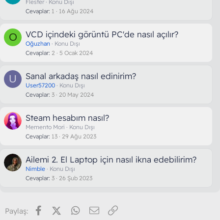
Flester
Konu Dışı
Cevaplar
1
16 Ağu 2024
VCD içindeki görüntü PC'de nasıl açılır?
O
Oğuzhan
Konu Dışı
Cevaplar
2
5 Ocak 2024
Sanal arkadaş nasıl edinirim?
U
User57200
Konu Dışı
Cevaplar
3
20 May 2024
Steam hesabım nasıl?
Memento Mori
Konu Dışı
Cevaplar
13
29 Ağu 2023
Ailemi 2. El Laptop için nasıl ikna edebilirim?
Nimble
Konu Dışı
Cevaplar
3
26 Şub 2023
Facebook
X (Twitter)
WhatsApp
E-posta
Link
Paylaş: