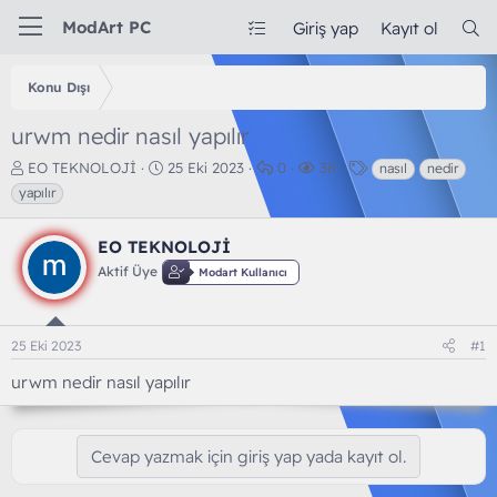
ModArt PC
Giriş yap
Kayıt ol
Konu Dışı
urwm nedir nasıl yapılır
K
B
C
G
E
EO TEKNOLOJİ
25 Eki 2023
0
3K
nasıl
nedir
o
a
e
ö
t
yapılır
n
ş
v
r
i
b
l
a
ü
k
EO TEKNOLOJİ
u
a
p
n
e
y
n
l
t
t
Aktif Üye
Modart Kullanıcı
u
g
a
ü
l
b
ı
r
l
e
a
ç
e
r
25 Eki 2023
#1
ş
t
m
l
a
e
urwm nedir nasıl yapılır
a
r
t
i
a
h
n
i
Cevap yazmak için giriş yap yada kayıt ol.