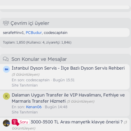
Çevrim içi üyeler
serafettinv1
PCBudur
codescaptain
Toplam: 1,850 (Kullanıcı: 4, ziyaretçi: 1,846)
Son Konular ve Mesajlar
İstanbul Dyson Servis - İlçe Bazlı Dyson Servis Rehberi
(5 Görüntüleyen)
En son:
codescaptain
Bugün 15:31
Site Tanıtımları
Dalaman Uygun Transfer ile VIP Havalimanı, Fethiye ve
K
Marmaris Transfer Hizmeti
(5 Görüntüleyen)
En son:
Kenan06
Bugün 14:48
Site Tanıtımları
3000-3500 TL Arası manyetik klavye önerisi ?
Soru
(3
Görüntüleyen)