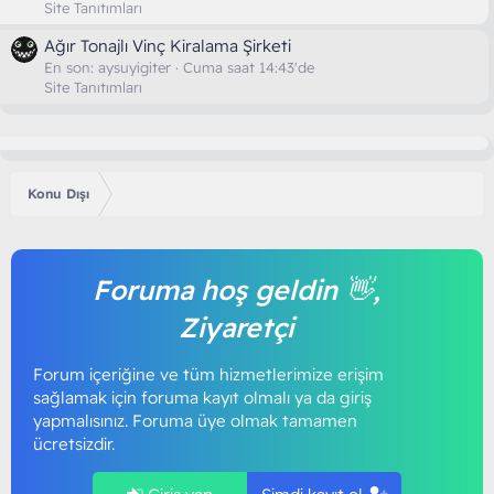
Site Tanıtımları
Ağır Tonajlı Vinç Kiralama Şirketi
En son:
aysuyigiter
Cuma saat 14:43'de
Site Tanıtımları
Konu Dışı
Foruma hoş geldin 👋,
Ziyaretçi
Forum içeriğine ve tüm hizmetlerimize erişim
sağlamak için foruma kayıt olmalı ya da giriş
yapmalısınız. Foruma üye olmak tamamen
ücretsizdir.