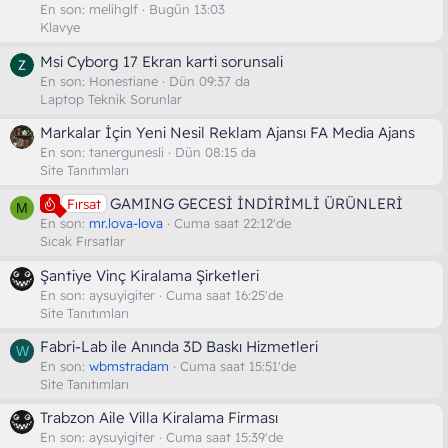
En son:
melihglf
Bugün 13:03
Klavye
Msi Cyborg 17 Ekran karti sorunsali
En son:
Honestiane
Dün 09:37 da
Laptop Teknik Sorunlar
Markalar İçin Yeni Nesil Reklam Ajansı FA Media Ajans
En son:
tanergunesli
Dün 08:15 da
Site Tanıtımları
GAMING GECESİ İNDİRİMLİ ÜRÜNLERİ
Fırsat
M
En son:
mr.lova-lova
Cuma saat 22:12'de
Sıcak Fırsatlar
Şantiye Vinç Kiralama Şirketleri
En son:
aysuyigiter
Cuma saat 16:25'de
Site Tanıtımları
Fabri-Lab ile Anında 3D Baskı Hizmetleri
W
En son:
wbmstradam
Cuma saat 15:51'de
Site Tanıtımları
Trabzon Aile Villa Kiralama Firması
En son:
aysuyigiter
Cuma saat 15:39'de