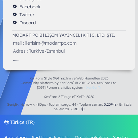
Facebook
Twitter
Discord
MODART PC BILIŞIM YAYINCILIK TİC. LTD. ŞTİ.
mail :
iletisim@modartpc.com
Adres : Türkiye/İstanbul
......
XenForo Style XGT Yazılım ve Web Hizmetleri 2023
®
Community platform by XenForo
© 2010-2024 XenForo Ltd.
[XGT] Forum statistics system
- XenGenTr
XenForo 2 Türkçe eTiKeT™ 2020
Genişlik
Toplam sorgu
44
Toplam zaman
0.2094s
En fazla
bellek
28.58MB
Türkçe (TR)
Bize ulaşın
Şartlar ve kurallar
Gizlilik politikası
Yardım