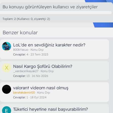
Bu konuyu görüntüleyen kullanıcı ve ziyaretçiler
Toplam: 2 (Kullanıcı: 0, ziyaretçi: 2)
Benzer konular
LoL'de en sevdiğiniz karakter nedir?
800kYasuo
Konu Dışı
Cevaplar
4
23 Tem 2023
Nasıl Kargo Şoförü Olabilirim?
X
_xardacelikayak27
Konu Dışı
Cevaplar
13
16 Nis 2026
valorant videom nasıl olmuş
beratakdemir00
Konu Dışı
Cevaplar
1
18 Eyl 2024
Tüketici heyetine nasıl başvurabilirim?