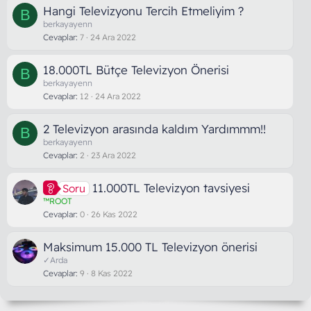
Hangi Televizyonu Tercih Etmeliyim ?
B
berkayayenn
Cevaplar
7
24 Ara 2022
18.000TL Bütçe Televizyon Önerisi
B
berkayayenn
Cevaplar
12
24 Ara 2022
2 Televizyon arasında kaldım Yardımmm!!
B
berkayayenn
Cevaplar
2
23 Ara 2022
11.000TL Televizyon tavsiyesi
Soru
™ROOT
Cevaplar
0
26 Kas 2022
Maksimum 15.000 TL Televizyon önerisi
✓Arda
Cevaplar
9
8 Kas 2022