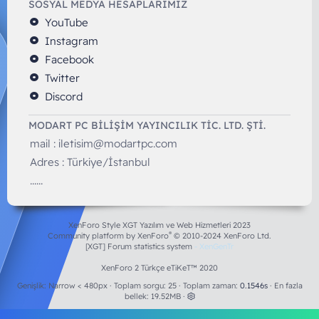
SOSYAL MEDYA HESAPLARIMIZ
YouTube
Instagram
Facebook
Twitter
Discord
MODART PC BILIŞIM YAYINCILIK TİC. LTD. ŞTİ.
mail :
iletisim@modartpc.com
Adres : Türkiye/İstanbul
......
XenForo Style XGT Yazılım ve Web Hizmetleri 2023
®
Community platform by XenForo
© 2010-2024 XenForo Ltd.
[XGT] Forum statistics system
- XenGenTr
XenForo 2 Türkçe eTiKeT™ 2020
Genişlik
Toplam sorgu
25
Toplam zaman
0.1546s
En fazla
bellek
19.52MB