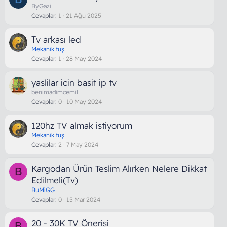
ByGazi
Cevaplar
1
21 Ağu 2025
Tv arkası led
Mekanik tuş
Cevaplar
1
28 May 2024
yaslilar icin basit ip tv
benimadimcemil
Cevaplar
0
10 May 2024
120hz TV almak istiyorum
Mekanik tuş
Cevaplar
2
7 May 2024
Kargodan Ürün Teslim Alırken Nelere Dikkat
B
Edilmeli(Tv)
BuMiGG
Cevaplar
0
15 Mar 2024
20 - 30K TV Önerisi
B