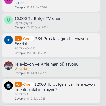
BuMiGG
Cevaplar
0
12 Mar 2024
10.000 TL Bütçe TV önerisi
U
Ugrcn.gnydn
Cevaplar
7
12 Ocak 2024
PS4 Pro alacağım televizyon
Öneri
önerisi
EO TEKNOLOJİ
Cevaplar
20
18 Eki 2023
Televizyon ve Kitle manipülasyonu
Umut Nas
Cevaplar
0
14 Nis 2023
12000 TL bütçem var. Televizyon
Öneri
önerileri alabilir miyim?
ednahmet
Cevaplar
0
2 Şub 2023