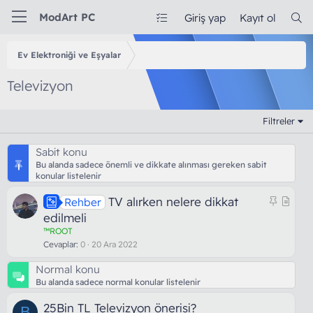
ModArt PC
Giriş yap
Kayıt ol
Ev Elektroniği ve Eşyalar
Televizyon
Filtreler
Sabit konu
Bu alanda sadece önemli ve dikkate alınması gereken sabit
konular listelenir
S
M
TV alırken nelere dikkat
Rehber
a
a
edilmeli
b
k
™ROOT
i
a
Cevaplar
0
20 Ara 2022
t
l
Normal konu
e
Bu alanda sadece normal konular listelenir
25Bin TL Televizyon önerisi?
B