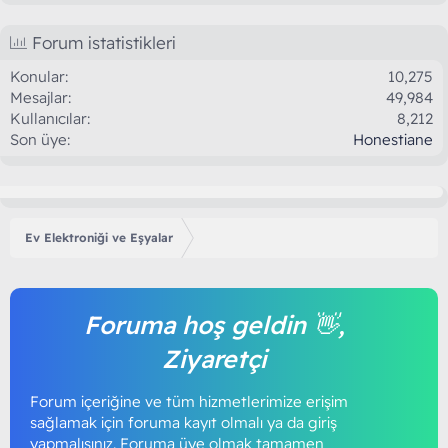
Forum istatistikleri
Konular
10,275
Mesajlar
49,984
Kullanıcılar
8,212
Son üye
Honestiane
Ev Elektroniği ve Eşyalar
Foruma hoş geldin 👋,
Ziyaretçi
Forum içeriğine ve tüm hizmetlerimize erişim
sağlamak için foruma kayıt olmalı ya da giriş
yapmalısınız. Foruma üye olmak tamamen