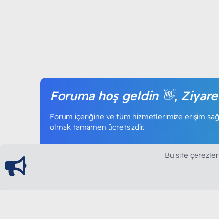
Foruma hoş geldin 👋, Ziyare
Forum içeriğine ve tüm hizmetlerimize erişim sağl
olmak tamamen ücretsizdir.
Bu site çerezler
ModArt PC
Türkiye'nin Güncel Forumu