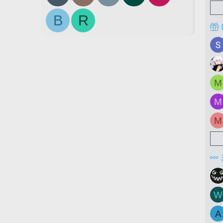
B
R
M
M
M
W
A