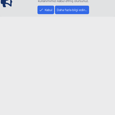
kullanımımızı kabul etmiş olursunuz.
Kabul
Daha fazla bilgi edin…
ModArt PC
Türkiye'nin Güncel Forumu
Teknolojiyi Görsellikle Buluşturanların Ortak Adresi
sloganı ile kurduğumuz ModArt PC 2016 yılının Aralık
ayında hizmete ve yayın hayatına başladı. Ağırlıklı olarak
sektörel haberler, bilim, teknolojik içerik, bilgisayar
donanımı, sosyal medya gündemi, mobil cihaz ve
yazılımlar gibi güncel kaliteli ve özgün içerikleri siz
değerli okurlarımıza ulaştırıyoruz.
SOSYAL MEDYA HESAPLARIMIZ
YouTube
Instagram
Facebook
Twitter