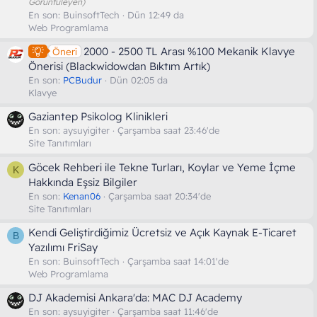
Görüntüleyen)
En son:
BuinsoftTech
Dün 12:49 da
Web Programlama
2000 - 2500 TL Arası %100 Mekanik Klavye
Öneri
Önerisi (Blackwidowdan Bıktım Artık)
En son:
PCBudur
Dün 02:05 da
Klavye
Gaziantep Psikolog Klinikleri
En son:
aysuyigiter
Çarşamba saat 23:46'de
Site Tanıtımları
Göcek Rehberi ile Tekne Turları, Koylar ve Yeme İçme
K
Hakkında Eşsiz Bilgiler
En son:
Kenan06
Çarşamba saat 20:34'de
Site Tanıtımları
Kendi Geliştirdiğimiz Ücretsiz ve Açık Kaynak E-Ticaret
B
Yazılımı FriSay
En son:
BuinsoftTech
Çarşamba saat 14:01'de
Web Programlama
DJ Akademisi Ankara'da: MAC DJ Academy
En son:
aysuyigiter
Çarşamba saat 11:46'de