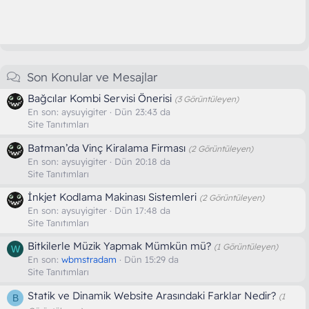
Son Konular ve Mesajlar
Bağcılar Kombi Servisi Önerisi
(3 Görüntüleyen)
En son:
aysuyigiter
Dün 23:43 da
Site Tanıtımları
Batman’da Vinç Kiralama Firması
(2 Görüntüleyen)
En son:
aysuyigiter
Dün 20:18 da
Site Tanıtımları
İnkjet Kodlama Makinası Sistemleri
(2 Görüntüleyen)
En son:
aysuyigiter
Dün 17:48 da
Site Tanıtımları
Bitkilerle Müzik Yapmak Mümkün mü?
(1 Görüntüleyen)
W
En son:
wbmstradam
Dün 15:29 da
Site Tanıtımları
Statik ve Dinamik Website Arasındaki Farklar Nedir?
(1
B