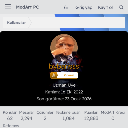
ModArt PC
Giriş yap
Kayıt ol
Kullanıcılar
bybarisss
Kıdemli
Uzman Üye
Katılım
16 Eki 2022
Son görülme
23 Ocak 2026
Konular
Mesajlar
Çözümler
Tepkime puanı
Puanları
ModArt Kredi
62
2,294
2
1,084
12,883
0
Referans