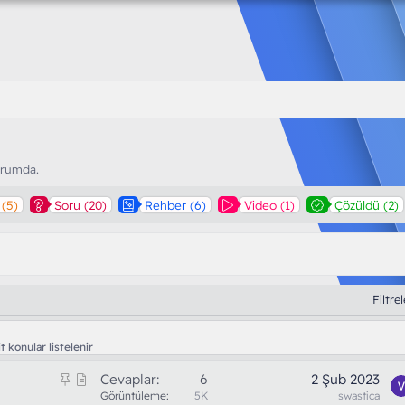
forumda.
 (5)
Soru (20)
Rehber (6)
Video (1)
Çözüldü (2)
Filtre
 konular listelenir
S
M
Cevaplar
6
2 Şub 2023
a
a
Görüntüleme
5K
swastica