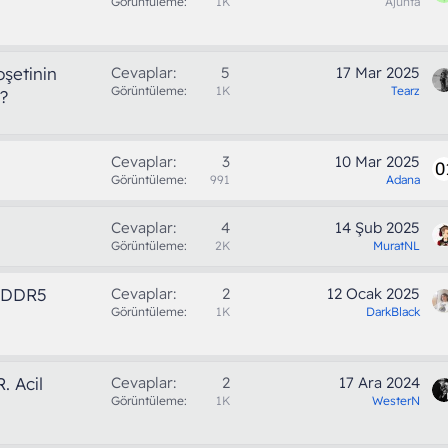
Görüntüleme
1K
Ajunta
şetinin
Cevaplar
5
17 Mar 2025
Görüntüleme
1K
Tearz
?
Cevaplar
3
10 Mar 2025
Görüntüleme
991
Adana
Cevaplar
4
14 Şub 2025
Görüntüleme
2K
MuratNL
 DDR5
Cevaplar
2
12 Ocak 2025
Görüntüleme
1K
DarkBlack
 Acil
Cevaplar
2
17 Ara 2024
Görüntüleme
1K
WesterN