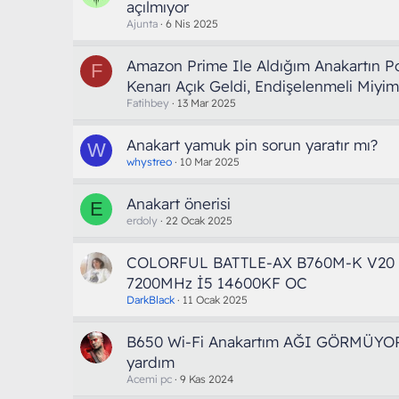
açılmıyor
Ajunta
6 Nis 2025
Amazon Prime Ile Aldığım Anakartın Po
F
Kenarı Açık Geldi, Endişelenmeli Miyim
Fatihbey
13 Mar 2025
Anakart yamuk pin sorun yaratır mı?
W
whystreo
10 Mar 2025
Anakart önerisi
E
erdoly
22 Ocak 2025
COLORFUL BATTLE-AX B760M-K V20
7200MHz İ5 14600KF OC
DarkBlack
11 Ocak 2025
B650 Wi-Fi Anakartım AĞI GÖRMÜYOR.
yardım
Acemi pc
9 Kas 2024