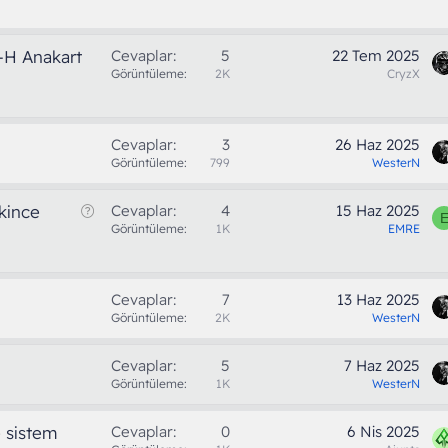
-H Anakart
Cevaplar
5
22 Tem 2025
Görüntüleme
2K
CryzX
Cevaplar
3
26 Haz 2025
Görüntüleme
799
WesterN
S
kince
Cevaplar
4
15 Haz 2025
o
Görüntüleme
1K
EMRE
r
u
Cevaplar
7
13 Haz 2025
Görüntüleme
2K
WesterN
Cevaplar
5
7 Haz 2025
Görüntüleme
1K
WesterN
 sistem
Cevaplar
0
6 Nis 2025