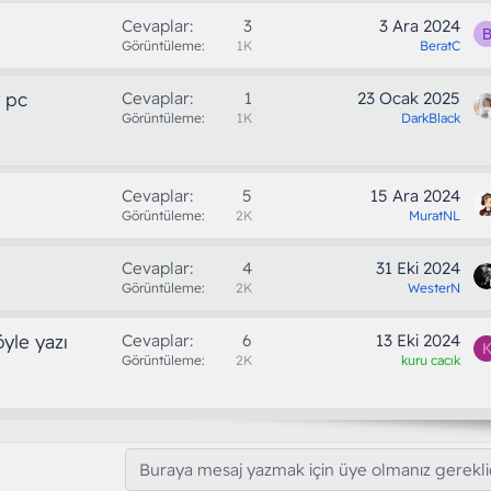
Cevaplar
3
3 Ara 2024
Görüntüleme
1K
BeratC
r pc
Cevaplar
1
23 Ocak 2025
Görüntüleme
1K
DarkBlack
Cevaplar
5
15 Ara 2024
Görüntüleme
2K
MuratNL
Cevaplar
4
31 Eki 2024
Görüntüleme
2K
WesterN
yle yazı
Cevaplar
6
13 Eki 2024
Görüntüleme
2K
kuru cacık
Buraya mesaj yazmak için üye olmanız gereklid