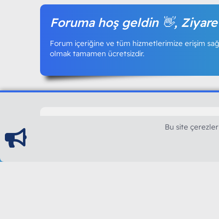
Foruma hoş geldin 👋, Ziyare
Forum içeriğine ve tüm hizmetlerimize erişim sağl
olmak tamamen ücretsizdir.
ModArt PC
Bu site çerezler
Türkiye'nin Güncel Forumu
Teknolojiyi Görsellikle Buluşturanların Ortak Ad
yılının Aralık ayında hizmete ve yayın hayatına başla
teknolojik içerik, bilgisayar donanımı, sosyal med
güncel kaliteli ve özgün içerikleri siz değerli okurl