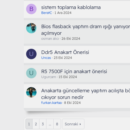
sistem toplama kablolama
B
BeratC
1 Ara 2024
Bios flasback yaptım dram ışığı yanıyo
açılmıyor
osman alıcı
26 Eki 2024
Ddr5 Anakart Önerisi
U
Uncas
23 Eki 2024
R5 7500F için anakart önerisi
U
Ugurcam
15 Eki 2024
Anakarta güncelleme yaptım acılışta bö
cıkıyor sorun nedir
furkan.kartaa
8 Eki 2024
1
2
3
…
8
Sonraki