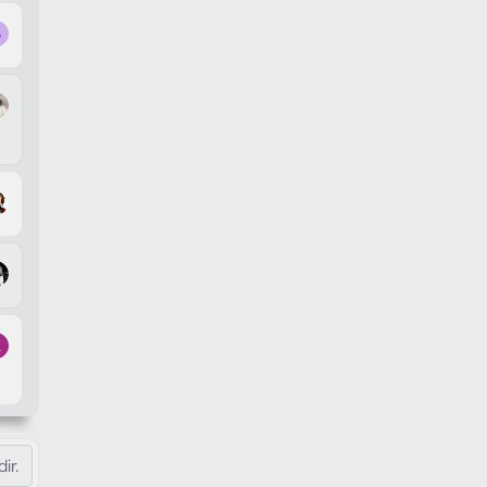
B
K
ir.