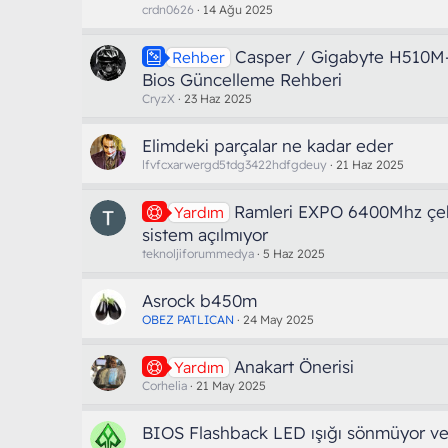
crdn0626
14 Ağu 2025
Casper / Gigabyte H510M
Rehber
Bios Güncelleme Rehberi
CryzX
23 Haz 2025
Elimdeki parçalar ne kadar eder
lfvfcxarwergd5tdg3422hdfgdeuy
21 Haz 2025
Ramleri EXPO 6400Mhz çe
Yardım
sistem açılmıyor
teknoljiforummedya
5 Haz 2025
Asrock b450m
OBEZ PATLICAN
24 May 2025
Anakart Önerisi
Yardım
Corhelia
21 May 2025
BIOS Flashback LED ışığı sönmüyor ve