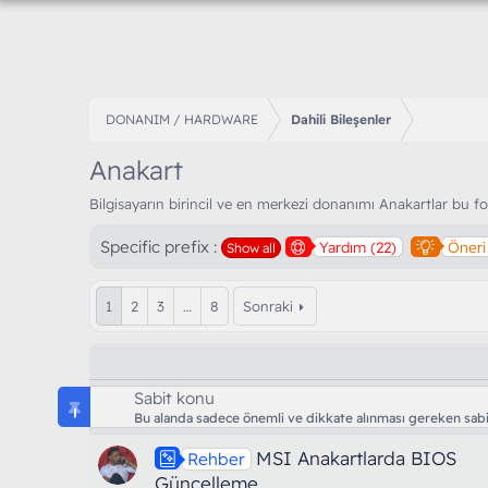
DONANIM / HARDWARE
Dahili Bileşenler
Anakart
Bilgisayarın birincil ve en merkezi donanımı Anakartlar bu 
Specific prefix :
Yardım (22)
Öneri
Show all
1
2
3
…
8
Sonraki
Sabit konu
Bu alanda sadece önemli ve dikkate alınması gereken sabit
MSI Anakartlarda BIOS
Rehber
Güncelleme