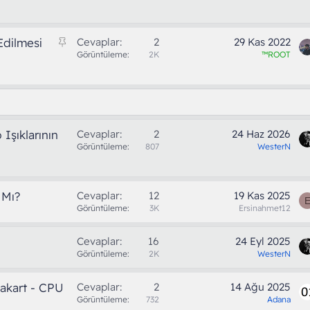
b
k
i
a
t
l
S
Edilmesi
Cevaplar
2
29 Kas 2022
e
a
Görüntüleme
2K
™ROOT
b
i
t
Işıklarının
Cevaplar
2
24 Haz 2026
Görüntüleme
807
WesterN
 Mı?
Cevaplar
12
19 Kas 2025
Görüntüleme
3K
Ersinahmet12
Cevaplar
16
24 Eyl 2025
Görüntüleme
2K
WesterN
akart - CPU
Cevaplar
2
14 Ağu 2025
Görüntüleme
732
Adana