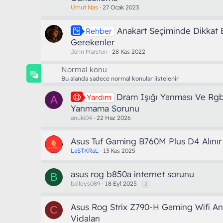
Umut Nas
27 Ocak 2023
Anakart Seçiminde Dikkat 
Rehber
Gerekenler
John Marston
28 Kas 2022
Normal konu
Bu alanda sadece normal konular listelenir
Dram Işığı Yanması Ve Rgb 
Yardım
A
Yanmama Sorunu
anuki04
22 Haz 2026
Asus Tuf Gaming B760M Plus D4 Alınır
LaSTKRaL
13 Kas 2025
asus rog b850a internet sorunu
B
baileys089
18 Eyl 2025
2
Asus Rog Strix Z790-H Gaming Wifi An
C
Vidaları