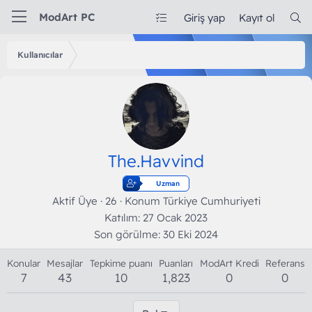
ModArt PC
Giriş yap
Kayıt ol
Kullanıcılar
The.Havvind
Uzman
Aktif Üye
·
26
·
Konum
Türkiye Cumhuriyeti
Katılım
27 Ocak 2023
Son görülme
30 Eki 2024
Konular
Mesajlar
Tepkime puanı
Puanları
ModArt Kredi
Referans
7
43
10
1,823
0
0