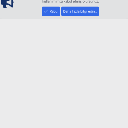
kullanımımızı kabul etmiş olursunuz.
Kabul
Daha fazla bilgi edin…
ModArt PC
Türkiye'nin Güncel Forumu
Teknolojiyi Görsellikle Buluşturanların Ortak Adresi
sloganı ile kurduğumuz ModArt PC 2016 yılının Aralık
ayında hizmete ve yayın hayatına başladı. Ağırlıklı olarak
sektörel haberler, bilim, teknolojik içerik, bilgisayar
donanımı, sosyal medya gündemi, mobil cihaz ve
yazılımlar gibi güncel kaliteli ve özgün içerikleri siz
değerli okurlarımıza ulaştırıyoruz.
SOSYAL MEDYA HESAPLARIMIZ
YouTube
Instagram
Facebook
Twitter