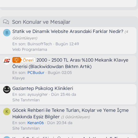
Son Konular ve Mesajlar
Statik ve Dinamik Website Arasındaki Farklar Nedir?
(4
B
Görüntüleyen)
En son:
BuinsoftTech
Bugün 12:49
Web Programlama
2000 - 2500 TL Arası %100 Mekanik Klavye
Öneri
Önerisi (Blackwidowdan Bıktım Artık)
En son:
PCBudur
Bugün 02:05
Klavye
Gaziantep Psikolog Klinikleri
En son:
aysuyigiter
Dün 23:46 da
Site Tanıtımları
Göcek Rehberi ile Tekne Turları, Koylar ve Yeme İçme
K
Hakkında Eşsiz Bilgiler
(1 Görüntüleyen)
En son:
Kenan06
Dün 20:34 da
Site Tanıtımları