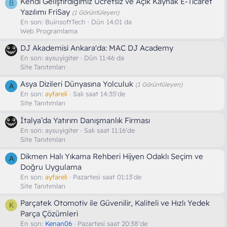
Kendi Geliştirdiğimiz Ücretsiz ve Açık Kaynak E-Ticaret
B
Yazılımı FriSay
(1 Görüntüleyen)
En son:
BuinsoftTech
Dün 14:01 da
Web Programlama
DJ Akademisi Ankara'da: MAC DJ Academy
En son:
aysuyigiter
Dün 11:46 da
Site Tanıtımları
Asya Dizileri Dünyasına Yolculuk
(1 Görüntüleyen)
A
En son:
ayfareli
Salı saat 14:35'de
Site Tanıtımları
İtalya’da Yatırım Danışmanlık Firması
En son:
aysuyigiter
Salı saat 11:16'de
Site Tanıtımları
Dikmen Halı Yıkama Rehberi Hijyen Odaklı Seçim ve
A
Doğru Uygulama
En son:
ayfareli
Pazartesi saat 01:13'de
Site Tanıtımları
Parçatek Otomotiv ile Güvenilir, Kaliteli ve Hızlı Yedek
K
Parça Çözümleri
En son:
Kenan06
Pazartesi saat 20:38'de