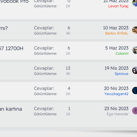
ivobook Pro
Cevaplar
0
21 Haz 2023
Görüntüleme
2K
Levon Turaç
 mı?
Cevaplar
6
10 Haz 2023
Görüntüleme
3K
Berkin AYRAL
i7 12700H
Cevaplar
6
5 Haz 2023
Görüntüleme
2K
Colorist
Cevaplar
13
19 Nis 2023
Görüntüleme
3K
Sprosue
Cevaplar
4
20 Nis 2023
Görüntüleme
2K
Yavuzkagan42
an kartına
Cevaplar
1
23 Nis 2023
Görüntüleme
1K
Ege Hanedar