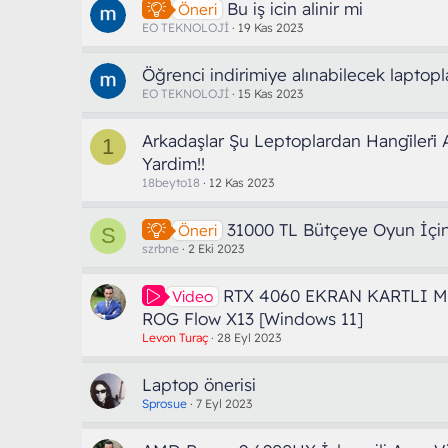
Bu iş icin alinir mi
Öneri
EO TEKNOLOJİ
19 Kas 2023
Öğrenci indirimiye alınabilecek laptopl
EO TEKNOLOJİ
15 Kas 2023
Arkadaşlar Şu Leptoplardan Hangi̇leri̇ A
1
Yardim!!
18beyto18
12 Kas 2023
31000 TL Bütçeye Oyun İçi
Öneri
S
szrbne
2 Eki 2023
RTX 4060 EKRAN KARTLI 
Video
ROG Flow X13 [Windows 11]
Levon Turaç
28 Eyl 2023
Laptop önerisi
Sprosue
7 Eyl 2023