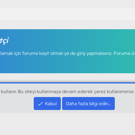
tçi
amak için foruma kayıt olmalı ya da giriş yapmalısınız. Foruma ü
 kullanır. Bu siteyi kullanmaya devam ederek çerez kullanımımızı
SOSYAL MEDYA HE
Kabul
Daha fazla bilgi edin…
YouTube
Instagram
resi sloganı ile kurduğumuz ModArt PC 2016
Facebook
dı. Ağırlıklı olarak sektörel haberler, bilim,
Twitter