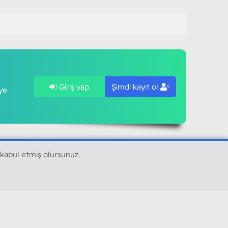
Giriş yap
Şimdi kayıt ol
ye
 kabul etmiş olursunuz.
SAPLARIMIZ
MODART PC BILIŞIM
YAYINCILIK TİC. LTD. ŞTİ.
mail :
iletisim@modartpc.com
Adres : Türkiye/İstanbul
......