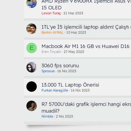
AMD Ryzen 9 6900HX İşlemcili Asus V
15 OLED
Levon Turaç
21 Haz 2023
1TL'ye İ5 işlemcili laptop aldım! Çalıştı
Berkin AYRAL
10 Haz 2023
Macbook Air M1 16 GB vs Huawei D16 
E
Eren Tiryakii
27 May 2023
3060 fps sorunu
Sprosue
16 Nis 2023
13.000 TL Laptop Önerisi
Furkan Karagülle
16 Nis 2023
R7 5700U'daki grafik işlemci hangi ekr
muadil?
Nimble
2 Nis 2023