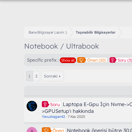
Bana Bilgisayar Lazım :)
Taşınabilir Bilgisayarlar
Notebook / Ultrabook
Specific prefix :
Öneri (10)
Soru (3
Show all
1
2
Sonraki
Laptopa E-Gpu İçin Nvme->O
Soru
>GPUSetup'ı hakkında
Yavuzkagan42
7 Kas 2025
Notebook önerisi bütçe 30.
Öneri