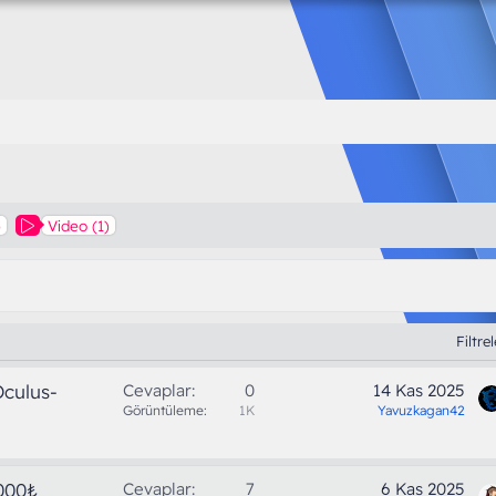
)
Video (1)
Filtre
culus-
Cevaplar
0
14 Kas 2025
Görüntüleme
1K
Yavuzkagan42
000₺
Cevaplar
7
6 Kas 2025