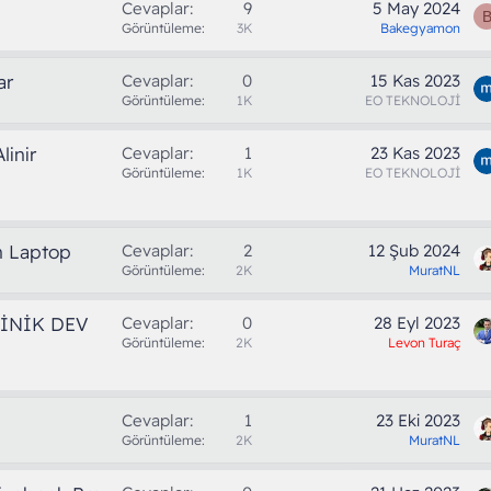
Cevaplar
9
5 May 2024
Görüntüleme
3K
Bakegyamon
ar
Cevaplar
0
15 Kas 2023
Görüntüleme
1K
EO TEKNOLOJİ
linir
Cevaplar
1
23 Kas 2023
Görüntüleme
1K
EO TEKNOLOJİ
n Laptop
Cevaplar
2
12 Şub 2024
Görüntüleme
2K
MuratNL
MİNİK DEV
Cevaplar
0
28 Eyl 2023
Görüntüleme
2K
Levon Turaç
Cevaplar
1
23 Eki 2023
Görüntüleme
2K
MuratNL