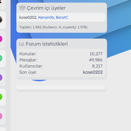
Çevrim içi üyeler
kose0202
Kenan06
BeratC
Toplam: 1,982 (Kullanıcı: 4, ziyaretçi: 1,978)
Y
Forum istatistikleri
Konular
10,277
U
Mesajlar
49,986
Kullanıcılar
8,217
Son üye
kose0202
C
A
A