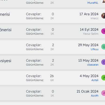
Görüntüleme
2K
MuratNL
nerisi
Cevaplar
0
17 Ara 2024
Görüntüleme
2K
imecc
önerisi
Cevaplar
0
14 Eyl 2024
Görüntüleme
1K
Yavuz Selim
Cevaplar
2
29 May 2024
Görüntüleme
2K
Utkuu
vsiyesi
Cevaplar
2
13 May 2024
Görüntüleme
2K
cbasaran
Cevaplar
26
4 May 2024
Görüntüleme
6K
Astali
Cevaplar
0
21 Ocak 2024
Görüntüleme
1K
Azoth