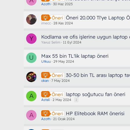
A
Azoth
30 Haz 2025
Öneri 20.000 Tl'ye Laptop Ö
Öneri
imecc
28 Kas 2024
Kodlama ve ofis işlerine uygun laptop 
Y
Yavuz Selim
11 Eyl 2024
Max 55 bin TL'lik laptap öneri
U
Utkuu
29 May 2024
30-50 bin TL arası laptop ta
Öneri
okan
7 May 2024
laptop soğutucu fan öneri
Öneri
A
Astali
2 May 2024
2
HP Elitebook RAM önerisi
Öneri
A
Azoth
21 Ocak 2024