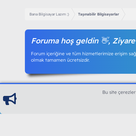
Bana Bilgisayar Lazım :)
Taşınabilir Bilgisayarlar
Foruma hoş geldin 👋, Ziyare
Forum içeriğine ve tüm hizmetlerimize erişim sağl
olmak tamamen ücretsizdir.
Bu site çerezler
ModArt PC
Türkiye'nin Güncel Forumu
Teknolojiyi Görsellikle Buluşturanların Ortak Ad
yılının Aralık ayında hizmete ve yayın hayatına başla