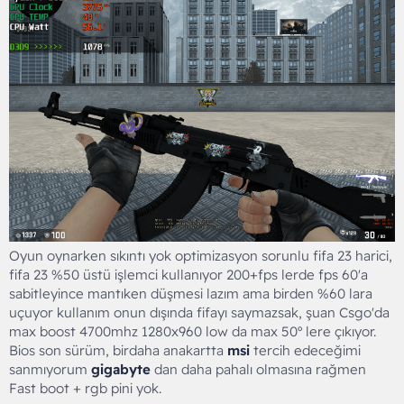
ısıtıyor diye düşündüm, Ekran kartı 30º olacak şekilde ayarladım
ama yine değişen birşey olmamıştı.
Ekli dosyayı görüntüle 3474
Ekli dosyayı görüntüle 3475
Ekli dosyayı görüntüle 3476
Oyun oynarken sıkıntı yok optimizasyon sorunlu fifa 23 harici,
fifa 23 %50 üstü işlemci kullanıyor 200+fps lerde fps 60'a
sabitleyince mantıken düşmesi lazım ama birden %60 lara
uçuyor kullanım onun dışında fifayı saymazsak, şuan Csgo'da
max boost 4700mhz 1280x960 low da max 50º lere çıkıyor.
Bios son sürüm, birdaha anakartta
msi
tercih edeceğimi
sanmıyorum
gigabyte
dan daha pahalı olmasına rağmen
Fast boot + rgb pini yok.