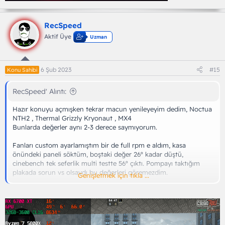
RecSpeed
Aktif Üye
Uzman
6 Şub 2023
#15
Konu Sahibi
RecSpeed' Alıntı:
Hazır konuyu açmışken tekrar macun yenileyeyim dedim, Noctua
NTH2 , Thermal Grizzly Kryonaut , MX4
Bunlarda değerler aynı 2-3 derece saymıyorum.
Fanları custom ayarlamıştım bir de full rpm e aldım, kasa
önündeki paneli söktüm, boştaki değer 26º kadar düştü,
cinebench tek seferlik multi testte 56º çıktı. Pompayı taktığım
plakada sorun vs olsaydı bu değerleri göremezdim.
Genişletmek için tıkla ...
Ekli dosyayı görüntüle 3473
Montajı şu şekilde yaptım üste sığmadığı için. Ekran kartıda büyük
soğutucuya temas ediyor hatta Belki ekran kartı soğutucuyu