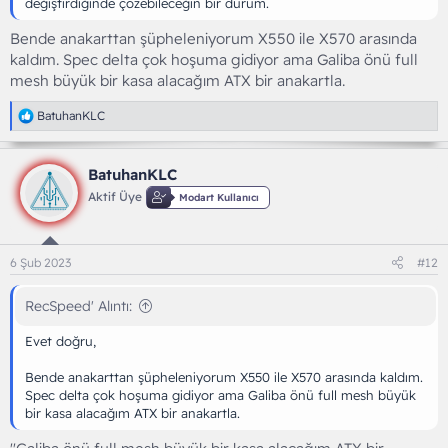
değiştirdiğinde çözebileceğin bir durum.
Bende anakarttan şüpheleniyorum X550 ile X570 arasında
kaldım. Spec delta çok hoşuma gidiyor ama Galiba önü full
mesh büyük bir kasa alacağım ATX bir anakartla.
T
BatuhanKLC
e
p
k
BatuhanKLC
i
l
Aktif Üye
Modart Kullanıcı
e
r
:
6 Şub 2023
#12
RecSpeed' Alıntı:
Evet doğru,
Bende anakarttan şüpheleniyorum X550 ile X570 arasında kaldım.
Spec delta çok hoşuma gidiyor ama Galiba önü full mesh büyük
bir kasa alacağım ATX bir anakartla.