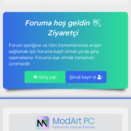
Foruma hoş geldin 👋,
Ziyaretçi
Forum içeriğine ve tüm hizmetlerimize erişim
sağlamak için foruma kayıt olmalı ya da giriş
yapmalısınız. Foruma üye olmak tamamen
ücretsizdir.
Giriş yap
Şimdi kayıt ol
ModArt PC
Türkiye'nin Güncel Forumu