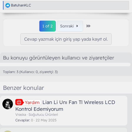
T
BatuhanKLC
e
p
k
i
Son
1 of 2
Sonraki
l
e
r
Cevap yazmak için giriş yap yada kayıt ol.
:
Bu konuyu görüntüleyen kullanıcı ve ziyaretçiler
Toplam: 3 (Kullanıcı: 0, ziyaretçi: 3)
Benzer konular
Lian Li Unı Fan Tl Wıreless LCD
Yardım
Kontrol Edemiyorum
Vraska
Soğutucu Ürünleri
Cevaplar
0
22 May 2025