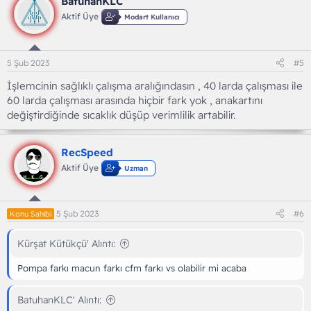
BatuhanKLC
Aktif Üye
Modart Kullanıcı
5 Şub 2023
#5
İşlemcinin sağlıklı çalışma aralığındasın , 40 larda çalışması ile
60 larda çalışması arasında hiçbir fark yok , anakartını
değiştirdiğinde sıcaklık düşüp verimlilik artabilir.
RecSpeed
Aktif Üye
Uzman
5 Şub 2023
#6
Konu Sahibi
Kürşat Kütükçü' Alıntı:
Pompa farkı macun farkı cfm farkı vs olabilir mi acaba
BatuhanKLC' Alıntı: