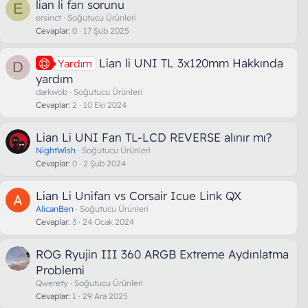
lian li fan sorunu
E
ersinct
Soğutucu Ürünleri
Cevaplar
0
17 Şub 2025
Lian li UNI TL 3x120mm Hakkında
Yardım
D
yardım
darkwob
Soğutucu Ürünleri
Cevaplar
2
10 Eki 2024
Lian Li UNI Fan TL-LCD REVERSE alınır mı?
NightWish
Soğutucu Ürünleri
Cevaplar
0
2 Şub 2024
Lian Li Unifan vs Corsair Icue Link QX
AlicanBen
Soğutucu Ürünleri
Cevaplar
3
24 Ocak 2024
ROG Ryujin III 360 ARGB Extreme Aydınlatma
Problemi
Qwerety
Soğutucu Ürünleri
Cevaplar
1
29 Ara 2025