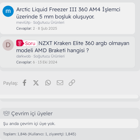
Arctic Liquid Freezer III 360 AM4 İşlemci
üzerinde 5 mm boşluk oluşuyor.
mevlütp
Soğutucu Ürünleri
Cevaplar
2
8 Şub 2025
NZXT Kraken Elite 360 argb olmayan
Soru
D
modeli AMD Braketi hangisi ?
darkwob
Soğutucu Ürünleri
Cevaplar
6
13 Eki 2024
Facebook
X (Twitter)
WhatsApp
E-posta
Link
Paylaş:
Çevrim içi üyeler
Şu anda çevrim içi üye yok.
Toplam: 1,846 (Kullanıcı: 1, ziyaretçi: 1,845)