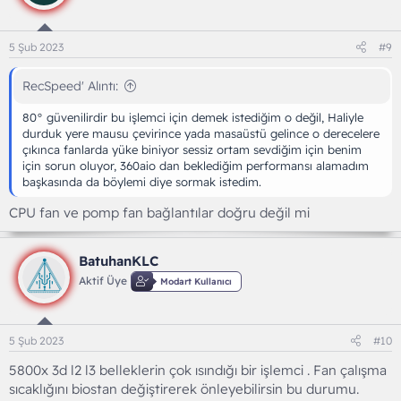
5 Şub 2023
#9
RecSpeed' Alıntı:
80° güvenilirdir bu işlemci için demek istediğim o değil, Haliyle
durduk yere mausu çevirince yada masaüstü gelince o derecelere
çıkınca fanlarda yüke biniyor sessiz ortam sevdiğim için benim
için sorun oluyor, 360aio dan beklediğim performansı alamadım
başkasında da böylemi diye sormak istedim.
CPU fan ve pomp fan bağlantılar doğru değil mi
BatuhanKLC
Aktif Üye
Modart Kullanıcı
5 Şub 2023
#10
5800x 3d l2 l3 belleklerin çok ısındığı bir işlemci . Fan çalışma
sıcaklığını biostan değiştirerek önleyebilirsin bu durumu.