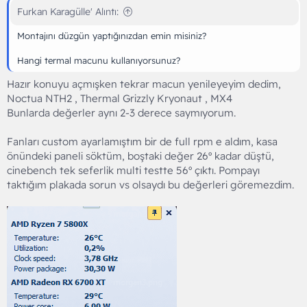
Furkan Karagülle' Alıntı:
Montajını düzgün yaptığınızdan emin misiniz?
Hangi termal macunu kullanıyorsunuz?
Hazır konuyu açmışken tekrar macun yenileyeyim dedim,
Noctua NTH2 , Thermal Grizzly Kryonaut , MX4
Bunlarda değerler aynı 2-3 derece saymıyorum.
Fanları custom ayarlamıştım bir de full rpm e aldım, kasa
önündeki paneli söktüm, boştaki değer 26º kadar düştü,
cinebench tek seferlik multi testte 56º çıktı. Pompayı
taktığım plakada sorun vs olsaydı bu değerleri göremezdim.