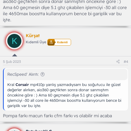
aio360 geçtikten sonra donar sanmıştım öncekine göre : )
Ama 60 geçmesin diye 5.1 ghz çıkabilen işlemciyi -30 all core
ile 4650max boostta kullanıyorum bence bi gariplik var bu
işte.
Kürşat
K
Kıdemli Üye
Kıdemli
5 Şub 2023
#4
RecSpeed' Alıntı:
Kral
Corsair
mp410p yanlış yazmadıysam bu soğutucu ile güzel
değerler alırken, aio360 geçtikten sonra donar sanmıştım
öncekine göre : ) Ama 60 geçmesin diye 5.1 ghz çıkabilen
işlemciyi -30 all core ile 4650max boostta kullanıyorum bence bi
gariplik var bu işte.
Pompa farkı macun farkı cfm farkı vs olabilir mi acaba