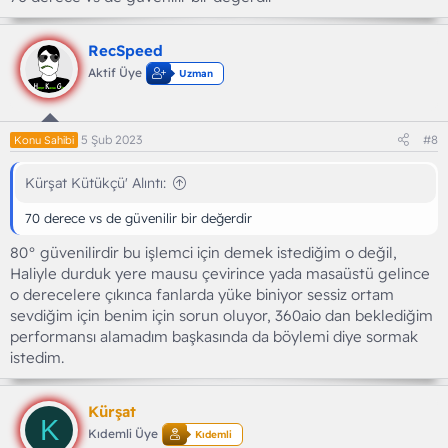
RecSpeed
Aktif Üye
Uzman
5 Şub 2023
#8
Konu Sahibi
Kürşat Kütükçü' Alıntı:
70 derece vs de güvenilir bir değerdir
80° güvenilirdir bu işlemci için demek istediğim o değil,
Haliyle durduk yere mausu çevirince yada masaüstü gelince
o derecelere çıkınca fanlarda yüke biniyor sessiz ortam
sevdiğim için benim için sorun oluyor, 360aio dan beklediğim
performansı alamadım başkasında da böylemi diye sormak
istedim.
Kürşat
K
Kıdemli Üye
Kıdemli