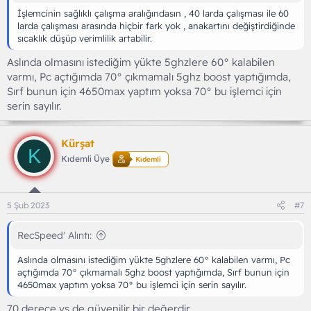
İşlemcinin sağlıklı çalışma aralığındasın , 40 larda çalışması ile 60
larda çalışması arasında hiçbir fark yok , anakartını değiştirdiğinde
sıcaklık düşüp verimlilik artabilir.
Aslında olmasını istediğim yükte 5ghzlere 60° kalabilen
varmı, Pc açtığımda 70° çıkmamalı 5ghz boost yaptığımda,
Sırf bunun için 4650max yaptım yoksa 70° bu işlemci için
serin sayılır.
Kürşat
K
Kıdemli Üye
Kıdemli
5 Şub 2023
#7
RecSpeed' Alıntı:
Aslında olmasını istediğim yükte 5ghzlere 60° kalabilen varmı, Pc
açtığımda 70° çıkmamalı 5ghz boost yaptığımda, Sırf bunun için
4650max yaptım yoksa 70° bu işlemci için serin sayılır.
70 derece vs de güvenilir bir değerdir