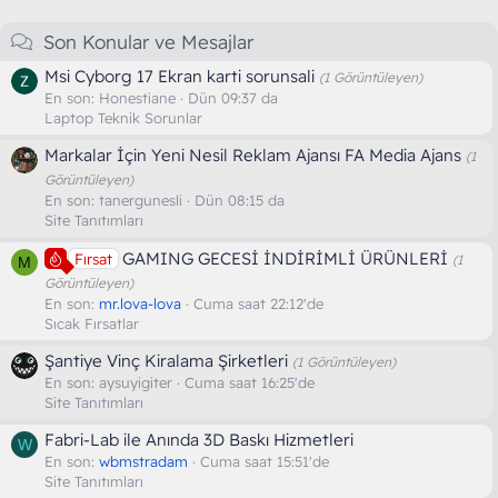
Son Konular ve Mesajlar
Msi Cyborg 17 Ekran karti sorunsali
(1 Görüntüleyen)
En son:
Honestiane
Dün 09:37 da
Laptop Teknik Sorunlar
Markalar İçin Yeni Nesil Reklam Ajansı FA Media Ajans
(1
Görüntüleyen)
En son:
tanergunesli
Dün 08:15 da
Site Tanıtımları
GAMING GECESİ İNDİRİMLİ ÜRÜNLERİ
Fırsat
(1
M
Görüntüleyen)
En son:
mr.lova-lova
Cuma saat 22:12'de
Sıcak Fırsatlar
Şantiye Vinç Kiralama Şirketleri
(1 Görüntüleyen)
En son:
aysuyigiter
Cuma saat 16:25'de
Site Tanıtımları
Fabri-Lab ile Anında 3D Baskı Hizmetleri
W
En son:
wbmstradam
Cuma saat 15:51'de
Site Tanıtımları