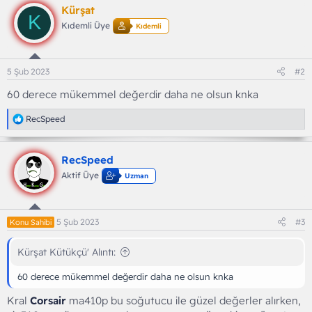
Kürşat
K
Kıdemli Üye
Kıdemli
5 Şub 2023
#2
60 derece mükemmel değerdir daha ne olsun knka
T
RecSpeed
e
p
k
RecSpeed
i
l
Aktif Üye
Uzman
e
r
:
5 Şub 2023
#3
Konu Sahibi
Kürşat Kütükçü' Alıntı:
60 derece mükemmel değerdir daha ne olsun knka
Kral
Corsair
ma410p bu soğutucu ile güzel değerler alırken,