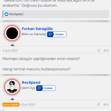
''Galiba önü full mesh büyük bir kasa alacağım ATX bir
anakartla.'' Doğrusu bu dostum.
T
RecSpeed
e
p
k
Furkan Karagülle
i
l
Bilim ve Teknoloji
Uzman
e
r
:
6 Şub 2023
#13
Montajını düzgün yaptığınızdan emin misiniz?
Hangi termal macunu kullanıyorsunuz?
RecSpeed
Aktif Üye
Uzman
6 Şub 2023
#14
Konu Sahibi