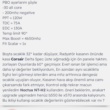
PBO ayarlarım şöyle
-30 all core
- 200mhz negative
PPT = 120W
TDC = 75A
EDC = 130A
Temp limit 90°
Max Boost = 4650mhz
Fit Scalar = 1x
Boşta sıcaklık 32° kadar düşüyor, Radyatör kasanın önünde
kasa
Corsair
Delta Spec üste sığmadığı için ön panele taktım.
zorlayan Oyunlarda 60° geçmiyor. Evet ısınan bir işlemci ama
daha iyi değerler bekliyordum, En azından aynı sıcaklıkta
5ghz leri görmeyi isterdim ama mhz arttırınca dengesiz
sıcaklık uçuşları oluyor, Kasanın hava akışı önemli ama camı
çıkarsamda fark etmiyor, Kontrol edip tekrar macun
yeniledim
Noctua NT-H2
kullandım. öneri beklerim, anakart
upgrade yapmadım henüz b550 ile x570 arasında kalıyorum.
Bu ikiliyi kullanıp sıcaklık değerlerini gösterebilecek var mı ?