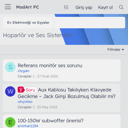
ModArt PC
Giriş yap
Kayıt ol
Ev Elektroniği ve Eşyalar
Hoparlör ve Ses Sistemleri
Filtreler
Referans monitör ses sorunu
S
stygain
Cevaplar
1
27 Ocak 2026
Aux Kablosu Takılıyken Klavyede
Soru
W
Gecikme – Jack Girişi Bozulmuş Olabilir mi?
whystreo
Cevaplar
1
25 May 2025
100-150W subwoffer önerisi?
E
emirhan1234