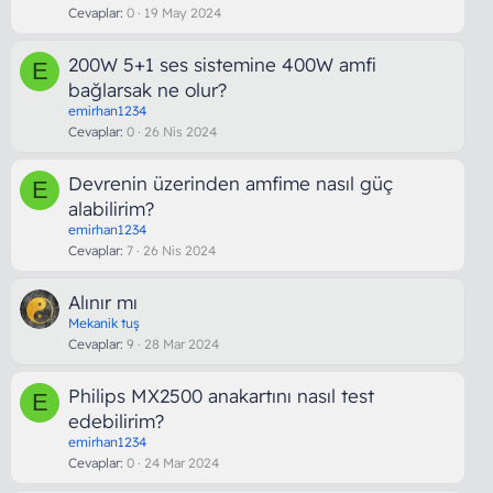
Cevaplar
0
19 May 2024
200W 5+1 ses sistemine 400W amfi
E
bağlarsak ne olur?
emirhan1234
Cevaplar
0
26 Nis 2024
Devrenin üzerinden amfime nasıl güç
E
alabilirim?
emirhan1234
Cevaplar
7
26 Nis 2024
Alınır mı
Mekanik tuş
Cevaplar
9
28 Mar 2024
Philips MX2500 anakartını nasıl test
E
edebilirim?
emirhan1234
Cevaplar
0
24 Mar 2024