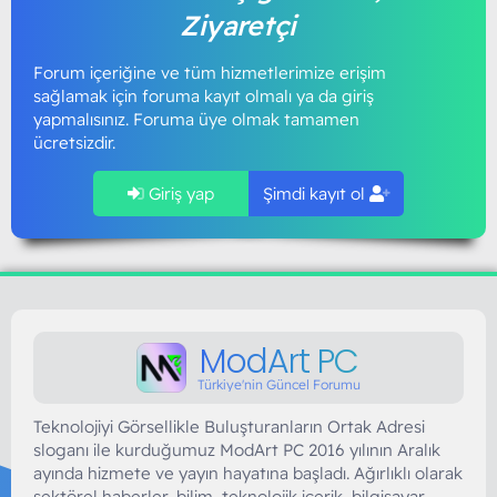
Ziyaretçi
Forum içeriğine ve tüm hizmetlerimize erişim
sağlamak için foruma kayıt olmalı ya da giriş
yapmalısınız. Foruma üye olmak tamamen
ücretsizdir.
Giriş yap
Şimdi kayıt ol
ModArt PC
Türkiye'nin Güncel Forumu
Teknolojiyi Görsellikle Buluşturanların Ortak Adresi
sloganı ile kurduğumuz ModArt PC 2016 yılının Aralık
ayında hizmete ve yayın hayatına başladı. Ağırlıklı olarak
sektörel haberler, bilim, teknolojik içerik, bilgisayar