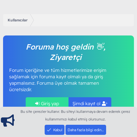
Kullanıcılar
Foruma hoş geldin 👋,
Ziyaretçi
Forum içeriğine ve tüm hizmetlerimize erişim
sağlamak için foruma kayıt olmalı ya da giriş
yapmalısınız. Foruma üye olmak tamamen
ücretsizdir.
Giriş yap
Şimdi kayıt ol
Bu site çerezler kullanır. Bu siteyi kullanmaya devam ederek çerez
kullanımımızı kabul etmiş olursunuz.
Kabul
Daha fazla bilgi edin…