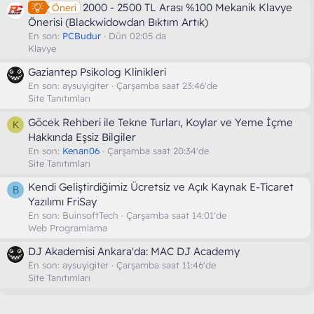
2000 - 2500 TL Arası %100 Mekanik Klavye
Öneri
Önerisi (Blackwidowdan Bıktım Artık)
En son:
PCBudur
Dün 02:05 da
Klavye
Gaziantep Psikolog Klinikleri
En son:
aysuyigiter
Çarşamba saat 23:46'de
Site Tanıtımları
Göcek Rehberi ile Tekne Turları, Koylar ve Yeme İçme
K
Hakkında Eşsiz Bilgiler
En son:
Kenan06
Çarşamba saat 20:34'de
Site Tanıtımları
Kendi Geliştirdiğimiz Ücretsiz ve Açık Kaynak E-Ticaret
B
Yazılımı FriSay
En son:
BuinsoftTech
Çarşamba saat 14:01'de
Web Programlama
DJ Akademisi Ankara'da: MAC DJ Academy
En son:
aysuyigiter
Çarşamba saat 11:46'de
Site Tanıtımları