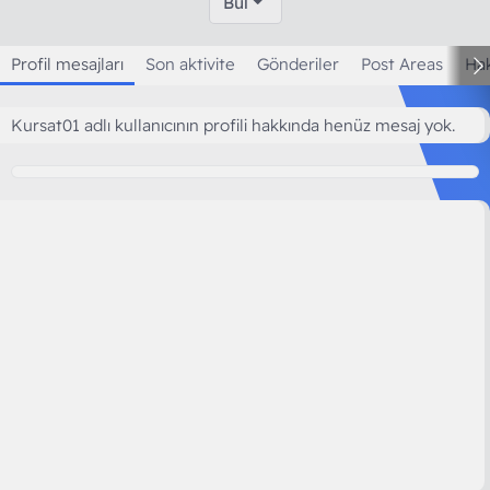
Bul
Profil mesajları
Son aktivite
Gönderiler
Post Areas
Ha
Kursat01 adlı kullanıcının profili hakkında henüz mesaj yok.