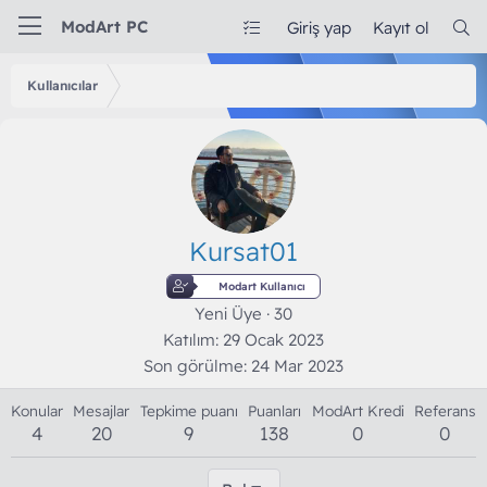
ModArt PC
Giriş yap
Kayıt ol
Kullanıcılar
Kursat01
Modart Kullanıcı
Yeni Üye
·
30
Katılım
29 Ocak 2023
Son görülme
24 Mar 2023
Konular
Mesajlar
Tepkime puanı
Puanları
ModArt Kredi
Referans
4
20
9
138
0
0