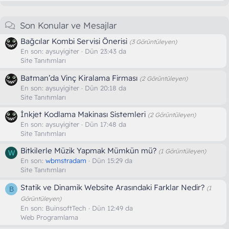
Son Konular ve Mesajlar
Bağcılar Kombi Servisi Önerisi
(3 Görüntüleyen)
En son:
aysuyigiter
Dün 23:43 da
Site Tanıtımları
Batman’da Vinç Kiralama Firması
(2 Görüntüleyen)
En son:
aysuyigiter
Dün 20:18 da
Site Tanıtımları
İnkjet Kodlama Makinası Sistemleri
(2 Görüntüleyen)
En son:
aysuyigiter
Dün 17:48 da
Site Tanıtımları
Bitkilerle Müzik Yapmak Mümkün mü?
(1 Görüntüleyen)
W
En son:
wbmstradam
Dün 15:29 da
Site Tanıtımları
Statik ve Dinamik Website Arasındaki Farklar Nedir?
(1
B
Görüntüleyen)
En son:
BuinsoftTech
Dün 12:49 da
Web Programlama