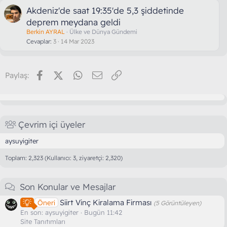
Akdeniz'de saat 19:35'de 5,3 şiddetinde
deprem meydana geldi
Berkin AYRAL
Ülke ve Dünya Gündemi
Cevaplar
3
14 Mar 2023
Facebook
X (Twitter)
WhatsApp
E-posta
Link
Paylaş:
Çevrim içi üyeler
aysuyigiter
Toplam: 2,323 (Kullanıcı: 3, ziyaretçi: 2,320)
Son Konular ve Mesajlar
Siirt Vinç Kiralama Firması
Öneri
(5 Görüntüleyen)
En son:
aysuyigiter
Bugün 11:42
Site Tanıtımları