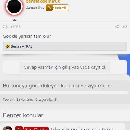
beratakdemir00
Uzman Üye
Kıdemli
7 Şub 2023
#2
Gök de yarılsın tam olur
T
Berkin AYRAL
e
p
k
i
Cevap yazmak için giriş yap yada kayıt ol.
l
e
r
:
Bu konuyu görüntüleyen kullanıcı ve ziyaretçiler
Toplam: 2 (Kullanıcı: 0, ziyaretçi: 2)
Benzer konular
İskenderun limanında tekrar
Son Dakika