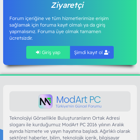
Ziyaretçi
Forum içeriğine ve tüm hizmetlerimize erişim
sağlamak için foruma kayıt olmalı ya da giriş
yapmalısınız. Foruma üye olmak tamamen
ücretsizdir.
Giriş yap
Şimdi kayıt ol
ModArt PC
Türkiye'nin Güncel Forumu
Teknolojiyi Görsellikle Buluşturanların Ortak Adresi
sloganı ile kurduğumuz ModArt PC 2016 yılının Aralık
ayında hizmete ve yayın hayatına başladı. Ağırlıklı olarak
sektörel haberler, bilim, teknolojik içerik, bilgisayar