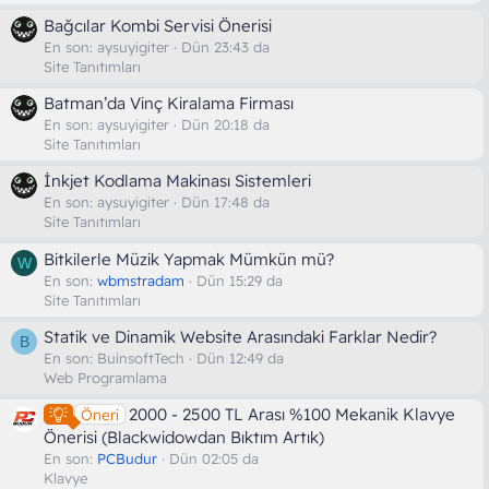
Bağcılar Kombi Servisi Önerisi
En son:
aysuyigiter
Dün 23:43 da
Site Tanıtımları
Batman’da Vinç Kiralama Firması
En son:
aysuyigiter
Dün 20:18 da
Site Tanıtımları
İnkjet Kodlama Makinası Sistemleri
En son:
aysuyigiter
Dün 17:48 da
Site Tanıtımları
Bitkilerle Müzik Yapmak Mümkün mü?
W
En son:
wbmstradam
Dün 15:29 da
Site Tanıtımları
Statik ve Dinamik Website Arasındaki Farklar Nedir?
B
En son:
BuinsoftTech
Dün 12:49 da
Web Programlama
2000 - 2500 TL Arası %100 Mekanik Klavye
Öneri
Önerisi (Blackwidowdan Bıktım Artık)
En son:
PCBudur
Dün 02:05 da
Klavye