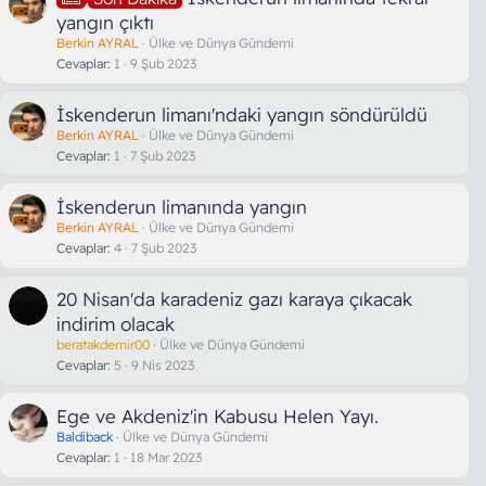
yangın çıktı
Berkin AYRAL
Ülke ve Dünya Gündemi
Cevaplar
1
9 Şub 2023
İskenderun limanı'ndaki yangın söndürüldü
Berkin AYRAL
Ülke ve Dünya Gündemi
Cevaplar
1
7 Şub 2023
İskenderun limanında yangın
Berkin AYRAL
Ülke ve Dünya Gündemi
Cevaplar
4
7 Şub 2023
20 Nisan'da karadeniz gazı karaya çıkacak
indirim olacak
beratakdemir00
Ülke ve Dünya Gündemi
Cevaplar
5
9 Nis 2023
Ege ve Akdeniz'in Kabusu Helen Yayı.
Baldiback
Ülke ve Dünya Gündemi
Cevaplar
1
18 Mar 2023