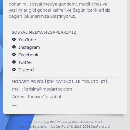
donanımı, sosyal medya gündemi, mobil cihaz ve
yazılımlar gibi güncel kaliteli ve özgün içerikleri siz
değerli okurlarımıza ulaştırıyoruz.
SOSYAL MEDYA HESAPLARIMIZ
YouTube
Instagram
Facebook
Twitter
Discord
MODART PC BILIŞIM YAYINCILIK TİC. LTD. ŞTİ.
mail :
iletisim@modartpc.com
Adres : Türkiye/İstanbul
......
XenForo Style XGT Yazılım ve Web Hizmetleri 2023
®
Community platform by XenForo
© 2010-2024 XenForo Ltd.