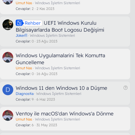
a
Umut Nas
Windows İşletim Sistemleri
Cevaplar
2
2 Kas 2023
k
a
l
UEFI Windows Kurulu
Rehber
e
Bilgisayarlarda Boot Logosu Değişimi
Joker🃏
Windows İşletim Sistemleri
Cevaplar
0
23 Ağu 2023
Windows Uygulamalarini Tek Komutta
Guncelleme
Umut Nas
Windows İşletim Sistemleri
Cevaplar
0
16 Ağu 2023
S
Windows 11 den Windows 10 a Düşme
D
o
Diagnostia
Windows İşletim Sistemleri
Cevaplar
9
6 Haz 2023
r
u
Ventoy ile macOS'dan Windows'a Dönme
Umut Nas
Windows İşletim Sistemleri
Cevaplar
6
31 May 2023