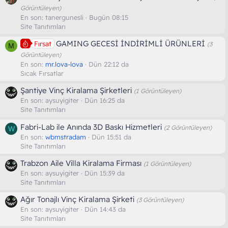
Görüntüleyen)
En son:
tanergunesli
Bugün 08:15
Site Tanıtımları
GAMING GECESİ İNDİRİMLİ ÜRÜNLERİ
Fırsat
(3
M
Görüntüleyen)
En son:
mr.lova-lova
Dün 22:12 da
Sıcak Fırsatlar
Şantiye Vinç Kiralama Şirketleri
(1 Görüntüleyen)
En son:
aysuyigiter
Dün 16:25 da
Site Tanıtımları
Fabri-Lab ile Anında 3D Baskı Hizmetleri
(2 Görüntüleyen)
W
En son:
wbmstradam
Dün 15:51 da
Site Tanıtımları
Trabzon Aile Villa Kiralama Firması
(1 Görüntüleyen)
En son:
aysuyigiter
Dün 15:39 da
Site Tanıtımları
Ağır Tonajlı Vinç Kiralama Şirketi
(3 Görüntüleyen)
En son:
aysuyigiter
Dün 14:43 da
Site Tanıtımları