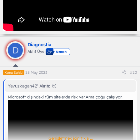
Diagnostia
D
Aktif Üye
Uzman
28 May 2023
#20
Konu Sahibi
Yavuzkagan42' Alıntı:
Microsoft dışındaki tüm sitelerde risk var.Ama çoğu çalışıyor.
Genişletmek için tıkla ...