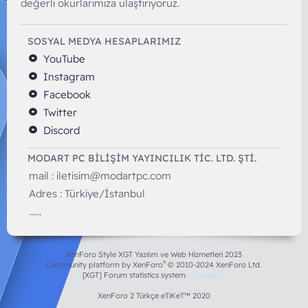
değerli okurlarımıza ulaştırıyoruz.
SOSYAL MEDYA HESAPLARIMIZ
YouTube
Instagram
Facebook
Twitter
Discord
MODART PC BILIŞIM YAYINCILIK TİC. LTD. ŞTİ.
mail :
iletisim@modartpc.com
Adres : Türkiye/İstanbul
......
XenForo Style XGT Yazılım ve Web Hizmetleri 2023
®
Community platform by XenForo
© 2010-2024 XenForo Ltd.
[XGT] Forum statistics system
- XenGenTr
XenForo 2 Türkçe eTiKeT™ 2020