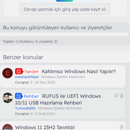
Cevap yazmak için giriş yap yada kayıt ol.
Bu konuyu görüntüleyen kullanıcı ve ziyaretçiler
Toplam: 2 (Kullanıcı: 0, ziyaretçi: 2)
Benzer konular
Katılımsız Windows Nasıl Yapılır?
Yardım
E
eskehacettepe
Windows İşletim Sistemleri
Cevaplar
3
18 Tem 2025
S
M
RUFUS ile UEFI Windows
Rehber
a
a
10/11 USB Hazırlama Rehberi
b
k
Yunusabdi61
Windows İşletim Sistemleri
i
a
Cevaplar
0
2 Ocak 2024
t
l
e
M
Windows 11 23H2 Tanıtıldı!