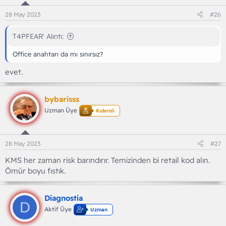
28 May 2023
#26
T4PFEAR' Alıntı:
Office anahtarı da mı sınırsız?
evet.
bybarisss
Uzman Üye
Kıdemli
28 May 2023
#27
KMS her zaman risk barındırır. Temizinden bi retail kod alın.
Ömür boyu fıstık.
Diagnostia
D
Aktif Üye
Uzman