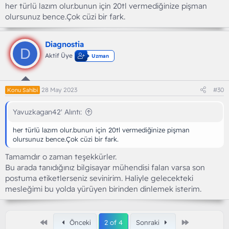
her türlü lazım olur.bunun için 20tl vermediğinize pişman
olursunuz bence.Çok cüzi bir fark.
Diagnostia
D
Aktif Üye
Uzman
28 May 2023
#30
Konu Sahibi
Yavuzkagan42' Alıntı:
her türlü lazım olur.bunun için 20tl vermediğinize pişman
olursunuz bence.Çok cüzi bir fark.
Tamamdır o zaman teşekkürler.
Bu arada tanıdığınız bilgisayar mühendisi falan varsa son
postuma etiketlerseniz sevinirim. Haliyle gelecekteki
mesleğimi bu yolda yürüyen birinden dinlemek isterim.
First
Son
Önceki
2 of 4
Sonraki