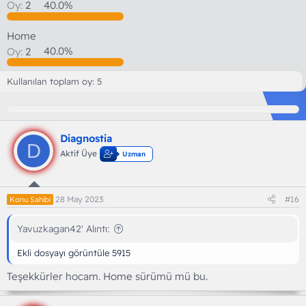
Oy:
2
40.0%
Home
Oy:
2
40.0%
Kullanılan toplam oy
5
Diagnostia
D
Aktif Üye
Uzman
28 May 2023
#16
Konu Sahibi
Yavuzkagan42' Alıntı:
Ekli dosyayı görüntüle 5915
Teşekkürler hocam. Home sürümü mü bu.