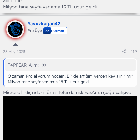
alınır mı?
Milyon tane sayfa var ama 19 TL ucuz geldi.
Yavuzkagan42
Pro Üye
Uzman
28 May 2023
#19
T4PFEAR' Alıntı:
O zaman Pro alıyorum hocam. Bir de attığım yerden key alınır mı?
Milyon tane sayfa var ama 19 TL ucuz geldi.
Microsoft dışındaki tüm sitelerde risk var.Ama çoğu çalışıyor.