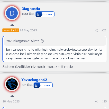
Diagnostia
D
Aktif Üye
Uzman
28 May 2023
#22
Konu Sahibi
Yavuzkagan42' Alıntı:
ben şahsen kms ile etkinleştridim.malwarebytes,karspersky temiz
çıktı.ama belli olmaz.siz yine de key alın.keyin virüs riski yok,keyin
çalışmama ve rastgele bir zamnada iptal olma riski var.
Sistem özellikleriniz nedir merak ettim de
Yavuzkagan42
Pro Üye
Uzman
28 May 2023
#23