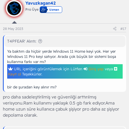
Yavuzkagan42
Pro Üye
Uzman
28 May 2023
#17
T4PFEAR' Alıntı:
Ya baktım da hiçbir yerde Windows 11 Home keyi yok. Her yer
Windows 11 Pro keyi satıyor. Arada çok büyük bir sistemi boşa
kullanma farkı var mı?
URL içeriğini görüntülemek için Lütfen
Giriş yap
veya
Kayıt ol
Teşekkürler.
bir de şuradan key alınır mı?
pro daha sadeleştirilmiş ve güvenliği arttırılmış
verisyonu.Ram kullanımı yaklaşık 0.5 gb fark ediyor.Ama
home uzun süre kullanıca çabuk şişiyor pro daha az şişiyor
depolama olarak.