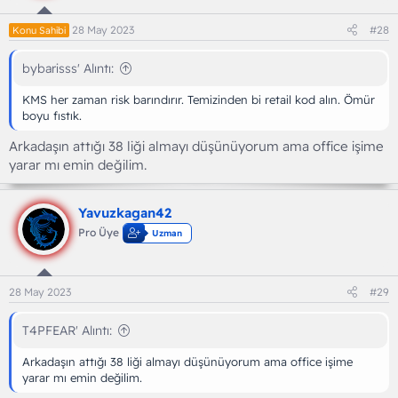
28 May 2023
#28
Konu Sahibi
bybarisss' Alıntı:
KMS her zaman risk barındırır. Temizinden bi retail kod alın. Ömür
boyu fıstık.
Arkadaşın attığı 38 liği almayı düşünüyorum ama office işime
yarar mı emin değilim.
Yavuzkagan42
Pro Üye
Uzman
28 May 2023
#29
T4PFEAR' Alıntı:
Arkadaşın attığı 38 liği almayı düşünüyorum ama office işime
yarar mı emin değilim.