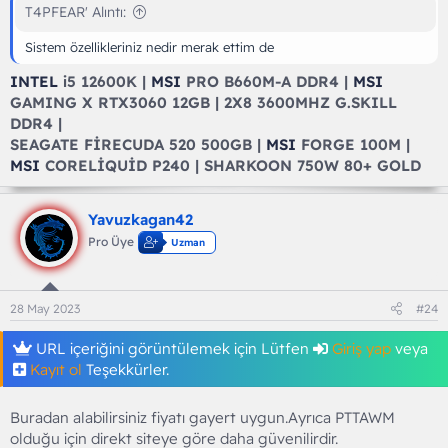
T4PFEAR' Alıntı:
Sistem özellikleriniz nedir merak ettim de
INTEL
i5 12600K |
MSI
PRO B660M-A DDR4 |
MSI
GAMING X RTX3060 12GB | 2X8 3600MHZ G.SKILL
DDR4 |
SEAGATE FİRECUDA 520 500GB |
MSI
FORGE 100M |
MSI
CORELİQUİD P240 | SHARKOON 750W 80+ GOLD
Yavuzkagan42
Pro Üye
Uzman
28 May 2023
#24
URL içeriğini görüntülemek için Lütfen
Giriş yap
veya
Kayıt ol
Teşekkürler.
Buradan alabilirsiniz fiyatı gayert uygun.Ayrıca PTTAWM
olduğu için direkt siteye göre daha güvenilirdir.