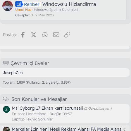
Windows'u Hizlandirma
Rehber
Umut Nas
Windows İşletim Sistemleri
Cevaplar
0
2 May 2023
Facebook
X (Twitter)
WhatsApp
E-posta
Link
Paylaş:
Çevrim içi üyeler
JosephCen
Toplam: 3,839 (Kullanıcı: 2, ziyaretçi: 3,837)
Son Konular ve Mesajlar
Msi Cyborg 17 Ekran karti sorunsali
(5 Görüntüleyen)
En son:
Honestiane
Bugün 09:37
Laptop Teknik Sorunlar
Markalar İçin Yeni Nesil Reklam Ajansı FA Media Ajans
(1