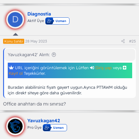
Diagnostia
D
Aktif Üye
Uzman
28 May 2023
#25
Konu Sahibi
Yavuzkagan42' Alıntı:
URL içeriğini görüntülemek için Lütfen
Giriş yap
veya
Kayıt ol
Teşekkürler.
Buradan alabilirsiniz fiyatı gayert uygun.Ayrıca PTTAWM olduğu
için direkt siteye göre daha güvenilirdir.
Office anahtarı da mı sınırsız?
Yavuzkagan42
Pro Üye
Uzman