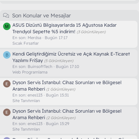
Son Konular ve Mesajlar
ASUS Dizüstü Bilgisayarlarda 15 Ağustosa Kadar
M
Trendyol Sepette %5 indirim!
(3 Görüntüleyen)
En son:
Merdsa
Bugün 17:17
Sıcak Fırsatlar
Kendi Geliştirdiğimiz Ücretsiz ve Açık Kaynak E-Ticaret
B
Yazılımı FriSay
(5 Görüntüleyen)
En son:
BuinsoftTech
Bugün 17:10
Web Programlama
Dyson Servis İstanbul: Cihaz Sorunları ve Bölgesel
Arama Rehberi
(1 Görüntüleyen)
En son:
enes123
Bugün 15:31
Site Tanıtımları
Dyson Servis İstanbul: Cihaz Sorunları ve Bölgesel
Arama Rehberi
(2 Görüntüleyen)
En son:
enes123
Bugün 15:29
Site Tanıtımları