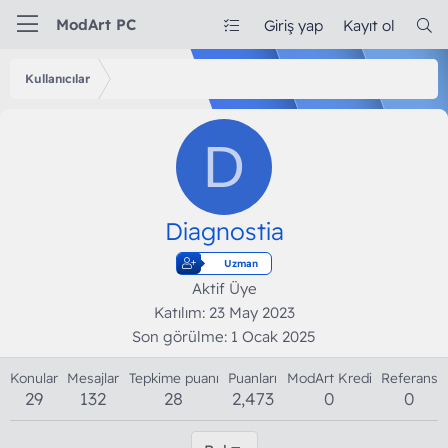
ModArt PC
Giriş yap
Kayıt ol
Kullanıcılar
D
Diagnostia
Uzman
Aktif Üye
Katılım
23 May 2023
Son görülme
1 Ocak 2025
Konular
Mesajlar
Tepkime puanı
Puanları
ModArt Kredi
Referans
29
132
28
2,473
0
0