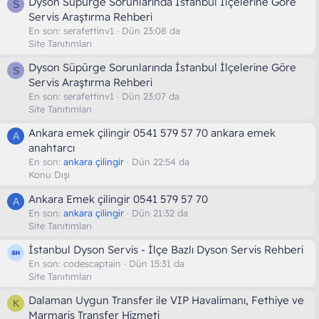
Dyson Süpürge Sorunlarında İstanbul İlçelerine Göre
S
Servis Araştırma Rehberi
En son:
serafettinv1
Dün 23:08 da
Site Tanıtımları
Dyson Süpürge Sorunlarında İstanbul İlçelerine Göre
S
Servis Araştırma Rehberi
En son:
serafettinv1
Dün 23:07 da
Site Tanıtımları
Ankara emek çilingir 0541 579 57 70 ankara emek
A
anahtarcı
En son:
ankara çilingir
Dün 22:54 da
Konu Dışı
Ankara Emek çilingir 0541 579 57 70
A
En son:
ankara çilingir
Dün 21:32 da
Site Tanıtımları
İstanbul Dyson Servis - İlçe Bazlı Dyson Servis Rehberi
En son:
codescaptain
Dün 15:31 da
Site Tanıtımları
Dalaman Uygun Transfer ile VIP Havalimanı, Fethiye ve
K
Marmaris Transfer Hizmeti