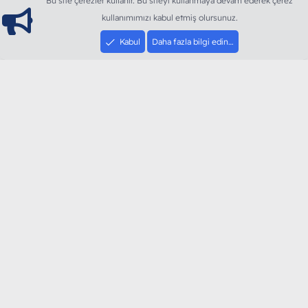
Bu site çerezler kullanır. Bu siteyi kullanmaya devam ederek çerez
kullanımımızı kabul etmiş olursunuz.
Kabul
Daha fazla bilgi edin…
ModArt PC
Türkiye'nin Güncel Forumu
Teknolojiyi Görsellikle Buluşturanların Ortak Adresi
sloganı ile kurduğumuz ModArt PC 2016 yılının Aralık
ayında hizmete ve yayın hayatına başladı. Ağırlıklı olarak
sektörel haberler, bilim, teknolojik içerik, bilgisayar
donanımı, sosyal medya gündemi, mobil cihaz ve
yazılımlar gibi güncel kaliteli ve özgün içerikleri siz
değerli okurlarımıza ulaştırıyoruz.
SOSYAL MEDYA HESAPLARIMIZ
YouTube
Instagram
Facebook