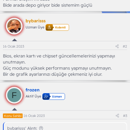
Bide arada depo giriyor bide sistemim güçlü
bybarisss
Uzman Üye
Kıdemli
16 Ocak 2023
#2
Bios, ekran kartı ve chipset güncellemelerinizi yapımayı
unutmayın.
Güç modunu yüksek performans yapmayı unutmayın.
Bir de grafik ayarlarınızı düşüğe çekmeniz iyi olur.
frozen
F
Aktif Üye
Uzman
16 Ocak 2023
#3
Konu Sahibi
bybarisss' Alıntı: