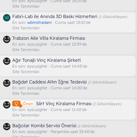
En son:
aysuyigiter
Cuma saat 16:25'de
Site Tanıtımları
Fabri-Lab ile Anında 3D Baskı Hizmetleri
(1 Görüntüleyen)
W
En son:
wbmstradam
Cuma saat 15:51'de
Site Tanıtımları
Trabzon Aile Villa Kiralama Firması
En son:
aysuyigiter
Cuma saat 15:39'de
Site Tanıtımları
Ağır Tonajlı Vinç Kiralama Şirketi
En son:
aysuyigiter
Cuma saat 14:43'de
Site Tanıtımları
Bağdat Caddesi Altın İğne Tedavisi
(1 Görüntüleyen)
En son:
aysuyigiter
Cuma saat 14:20'de
Site Tanıtımları
Siirt Vinç Kiralama Firması
Öneri
(1 Görüntüleyen)
En son:
aysuyigiter
Cuma saat 11:42'de
Site Tanıtımları
Bağcılar Kombi Servisi Önerisi
(1 Görüntüleyen)
En son:
aysuyigiter
Perşembe saat 23:43'de
Site Tanıtımları