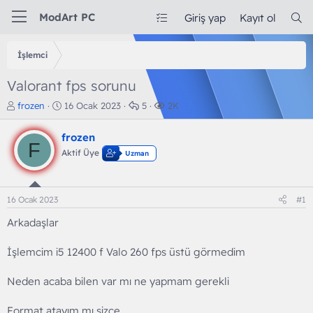
ModArt PC
Giriş yap
Kayıt ol
İşlemci
Valorant fps sorunu
K
B
C
G
frozen
16 Ocak 2023
5
2K
o
a
e
ö
n
ş
v
r
frozen
b
l
a
ü
F
Aktif Üye
Uzman
u
a
p
n
y
n
l
t
u
g
a
ü
b
ı
r
l
16 Ocak 2023
#1
a
ç
e
ş
t
m
Arkadaşlar
l
a
e
a
r
İşlemcim i5 12400 f Valo 260 fps üstü görmedim
t
i
a
h
Neden acaba bilen var mı ne yapmam gerekli
n
i
Format atayım mı sizce