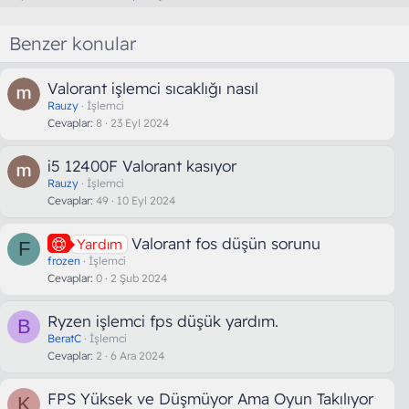
Benzer konular
Valorant işlemci sıcaklığı nasıl
Rauzy
İşlemci
Cevaplar
8
23 Eyl 2024
i5 12400F Valorant kasıyor
Rauzy
İşlemci
Cevaplar
49
10 Eyl 2024
Valorant fos düşün sorunu
Yardım
F
frozen
İşlemci
Cevaplar
0
2 Şub 2024
Ryzen işlemci fps düşük yardım.
B
BeratC
İşlemci
Cevaplar
2
6 Ara 2024
FPS Yüksek ve Düşmüyor Ama Oyun Takılıyor
K