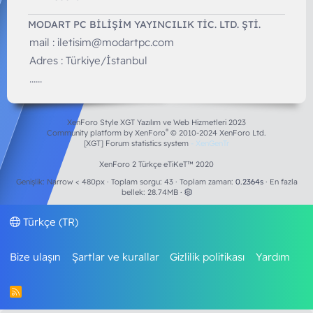
MODART PC BILIŞIM YAYINCILIK TİC. LTD. ŞTİ.
mail :
iletisim@modartpc.com
Adres : Türkiye/İstanbul
......
XenForo Style XGT Yazılım ve Web Hizmetleri 2023
®
Community platform by XenForo
© 2010-2024 XenForo Ltd.
[XGT] Forum statistics system
- XenGenTr
XenForo 2 Türkçe eTiKeT™ 2020
Genişlik
Toplam sorgu
43
Toplam zaman
0.2364s
En fazla
bellek
28.74MB
Türkçe (TR)
Bize ulaşın
Şartlar ve kurallar
Gizlilik politikası
Yardım
R
S