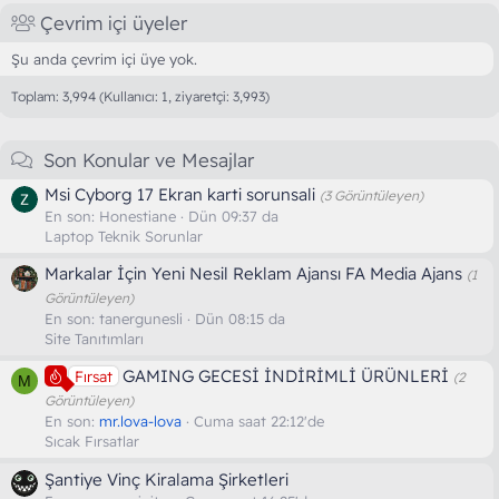
Çevrim içi üyeler
Şu anda çevrim içi üye yok.
Toplam: 3,994 (Kullanıcı: 1, ziyaretçi: 3,993)
Son Konular ve Mesajlar
Msi Cyborg 17 Ekran karti sorunsali
(3 Görüntüleyen)
En son:
Honestiane
Dün 09:37 da
Laptop Teknik Sorunlar
Markalar İçin Yeni Nesil Reklam Ajansı FA Media Ajans
(1
Görüntüleyen)
En son:
tanergunesli
Dün 08:15 da
Site Tanıtımları
GAMING GECESİ İNDİRİMLİ ÜRÜNLERİ
Fırsat
(2
M
Görüntüleyen)
En son:
mr.lova-lova
Cuma saat 22:12'de
Sıcak Fırsatlar
Şantiye Vinç Kiralama Şirketleri