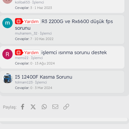
kolibali53
İşlemci
Cevaplar
3
1 Haz 2023
R3 2200G ve Rx6600 düşük fps
Yardım
sorunu
muharrem_32
İşlemci
Cevaplar
7
10 Kas 2022
işlemci ısınma sorunu destek
Yardım
merro22
İşlemci
Cevaplar
0
13 Ağu 2024
I5 12400F Kasma Sorunu
tolmam123
İşlemci
Cevaplar
0
3 Mar 2024
Facebook
X (Twitter)
WhatsApp
E-posta
Link
Paylaş: