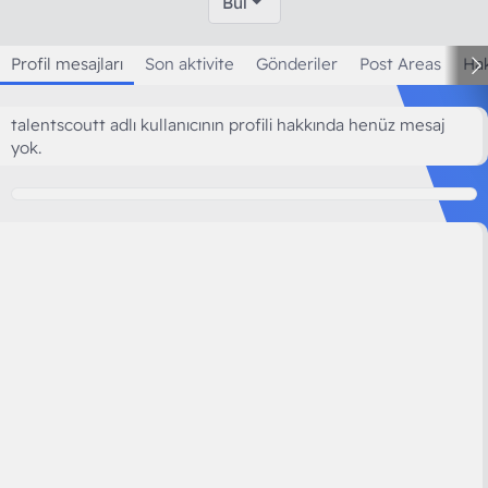
Bul
Profil mesajları
Son aktivite
Gönderiler
Post Areas
Ha
talentscoutt adlı kullanıcının profili hakkında henüz mesaj
yok.