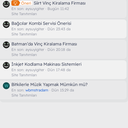
Siirt Vinç Kiralama Firması
Öneri
En son:
aysuyigiter
Bugün 11:42
Site Tanıtımları
Bağcılar Kombi Servisi Önerisi
En son:
aysuyigiter
Dün 23:43 da
Site Tanıtımları
Batman’da Vinç Kiralama Firması
En son:
aysuyigiter
Dün 20:18 da
Site Tanıtımları
İnkjet Kodlama Makinası Sistemleri
En son:
aysuyigiter
Dün 17:48 da
Site Tanıtımları
Bitkilerle Müzik Yapmak Mümkün mü?
W
En son:
wbmstradam
Dün 15:29 da
Site Tanıtımları