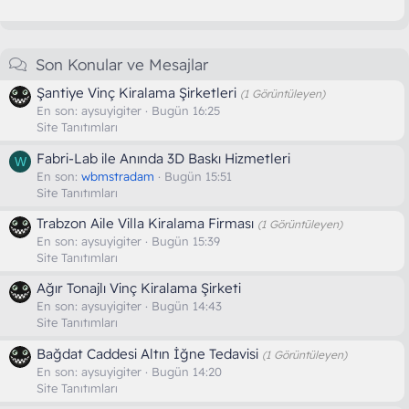
Son Konular ve Mesajlar
Şantiye Vinç Kiralama Şirketleri
(1 Görüntüleyen)
En son:
aysuyigiter
Bugün 16:25
Site Tanıtımları
Fabri-Lab ile Anında 3D Baskı Hizmetleri
W
En son:
wbmstradam
Bugün 15:51
Site Tanıtımları
Trabzon Aile Villa Kiralama Firması
(1 Görüntüleyen)
En son:
aysuyigiter
Bugün 15:39
Site Tanıtımları
Ağır Tonajlı Vinç Kiralama Şirketi
En son:
aysuyigiter
Bugün 14:43
Site Tanıtımları
Bağdat Caddesi Altın İğne Tedavisi
(1 Görüntüleyen)
En son:
aysuyigiter
Bugün 14:20
Site Tanıtımları