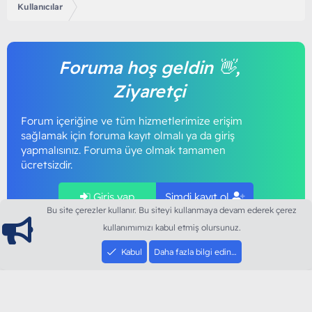
Kullanıcılar
Foruma hoş geldin 👋,
Ziyaretçi
Forum içeriğine ve tüm hizmetlerimize erişim
sağlamak için foruma kayıt olmalı ya da giriş
yapmalısınız. Foruma üye olmak tamamen
ücretsizdir.
Giriş yap
Şimdi kayıt ol
Bu site çerezler kullanır. Bu siteyi kullanmaya devam ederek çerez
kullanımımızı kabul etmiş olursunuz.
Kabul
Daha fazla bilgi edin…
ModArt PC