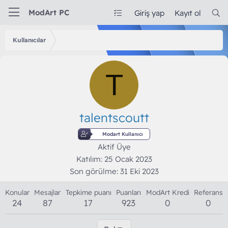
ModArt PC
Giriş yap
Kayıt ol
Kullanıcılar
T
talentscoutt
Modart Kullanıcı
Aktif Üye
Katılım
25 Ocak 2023
Son görülme
31 Eki 2023
Konular
Mesajlar
Tepkime puanı
Puanları
ModArt Kredi
Referans
24
87
17
923
0
0