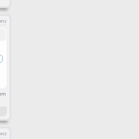
#52
sem
#53