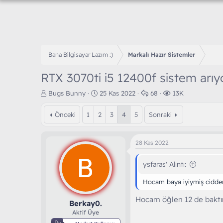
Bana Bilgisayar Lazım :)
Markalı Hazır Sistemler
RTX 3070ti i5 12400f sistem arı
K
B
C
G
Bugs Bunny
25 Kas 2022
68
13K
o
a
e
ö
n
ş
v
r
Önceki
1
2
3
4
5
Sonraki
b
l
a
ü
u
a
p
n
y
n
l
t
28 Kas 2022
u
g
a
ü
b
ı
r
l
ysfaras' Alıntı:
a
ç
e
ş
t
m
Hocam baya iyiymiş cidde
l
a
e
a
r
Hocam öğlen 12 de baktım
t
i
Berkay0.
a
h
Aktif Üye
n
i