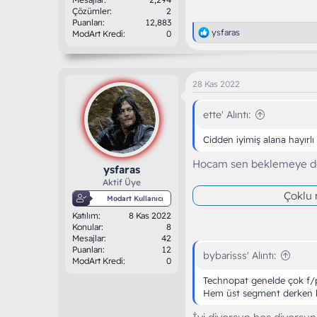
Çözümler
2
Puanları
12,883
T
ysfaras
ModArt Kredi
0
e
p
k
i
28 Kas 2022
l
e
r
ette' Alıntı:
:
Cidden iyimiş alana hayırlı
Hocam sen beklemeye d
ysfaras
Aktif Üye
Çoklu m
Modart Kullanıcı
Katılım
8 Kas 2022
Konular
8
Mesajlar
42
Puanları
12
bybarisss' Alıntı:
ModArt Kredi
0
Technopat genelde çok f/p
Hem üst segment derken ka