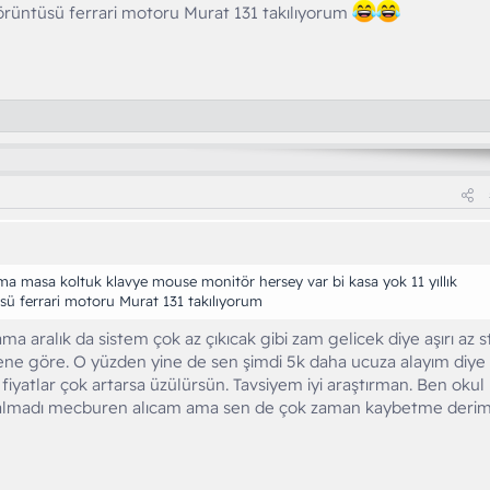
görüntüsü ferrari motoru Murat 131 takılıyorum
ma masa koltuk klavye mouse monitör hersey var bi kasa yok 11 yıllık
ü ferrari motoru Murat 131 takılıyorum
ma aralık da sistem çok az çıkıcak gibi zam gelicek diye aşırı az s
ene göre. O yüzden yine de sen şimdi 5k daha ucuza alayım diye
iyatlar çok artarsa üzülürsün. Tavsiyem iyi araştırman. Ben okul
kalmadı mecburen alıcam ama sen de çok zaman kaybetme deri