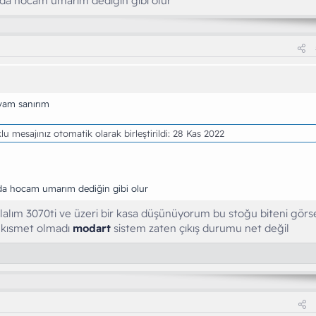
nda hocam umarım dediğin gibi olur
am sanırım
lu mesajınız otomatik olarak birleştirildi:
28 Kas 2022
da hocam umarım dediğin gibi olur
alalım 3070ti ve üzeri bir kasa düşünüyorum bu stoğu biteni gör
a kısmet olmadı
modart
sistem zaten çıkış durumu net değil