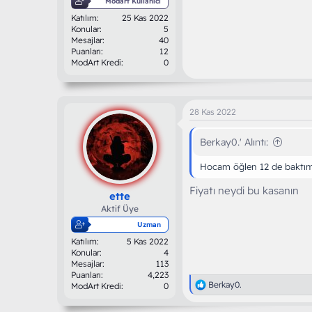
Modart Kullanıcı
Katılım
25 Kas 2022
Konular
5
Mesajlar
40
Puanları
12
ModArt Kredi
0
28 Kas 2022
Berkay0.' Alıntı:
Hocam öğlen 12 de baktım 
Fiyatı neydi bu kasanın
ette
Aktif Üye
Uzman
Katılım
5 Kas 2022
Konular
4
Mesajlar
113
Puanları
4,223
T
Berkay0.
ModArt Kredi
0
e
p