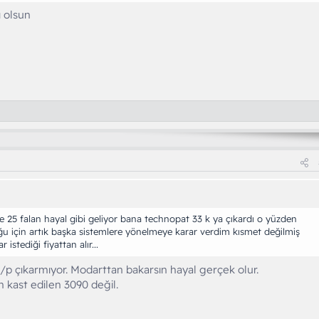
ı olsun
25 falan hayal gibi geliyor bana technopat 33 k ya çıkardı o yüzden
u için artık başka sistemlere yönelmeye karar verdim kısmet değilmiş
stediği fiyattan alır...
p çıkarmıyor. Modarttan bakarsın hayal gerçek olur.
kast edilen 3090 değil.