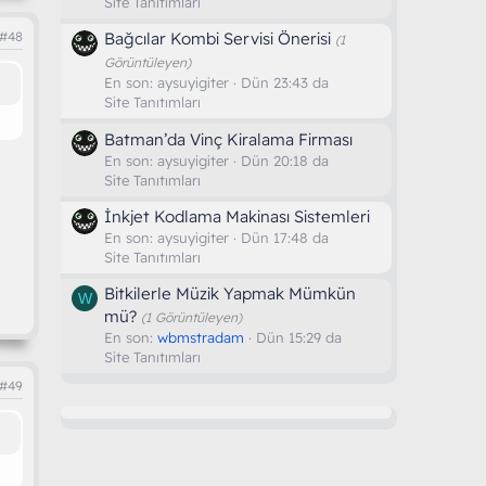
Site Tanıtımları
#48
Bağcılar Kombi Servisi Önerisi
(1
Görüntüleyen)
En son:
aysuyigiter
Dün 23:43 da
Site Tanıtımları
Batman’da Vinç Kiralama Firması
En son:
aysuyigiter
Dün 20:18 da
Site Tanıtımları
İnkjet Kodlama Makinası Sistemleri
En son:
aysuyigiter
Dün 17:48 da
Site Tanıtımları
Bitkilerle Müzik Yapmak Mümkün
W
mü?
(1 Görüntüleyen)
En son:
wbmstradam
Dün 15:29 da
Site Tanıtımları
#49