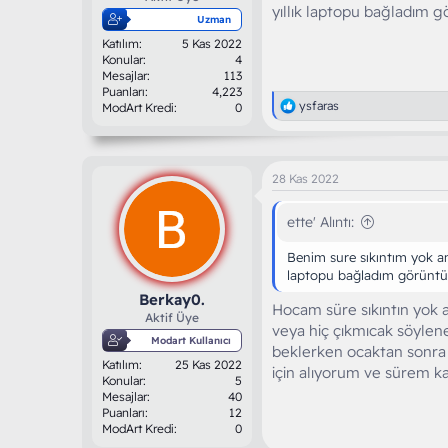
yıllık laptopu bağladım 
Uzman
Katılım
5 Kas 2022
Konular
4
Mesajlar
113
Puanları
4,223
T
ysfaras
ModArt Kredi
0
e
p
k
i
28 Kas 2022
l
e
r
ette' Alıntı:
:
Benim sure sıkıntım yok a
laptopu bağladım görüntüs
Berkay0.
Hocam süre sıkıntın yok a
Aktif Üye
veya hiç çıkmıcak söylen
Modart Kullanıcı
beklerken ocaktan sonra f
Katılım
25 Kas 2022
için alıyorum ve sürem 
Konular
5
Mesajlar
40
Puanları
12
ModArt Kredi
0