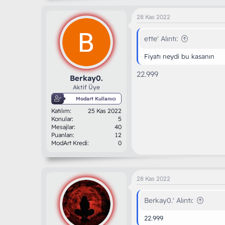
k
i
28 Kas 2022
l
e
r
ette' Alıntı:
:
Fiyatı neydi bu kasanın
22.999
Berkay0.
Aktif Üye
Modart Kullanıcı
Katılım
25 Kas 2022
Konular
5
Mesajlar
40
Puanları
12
ModArt Kredi
0
28 Kas 2022
Berkay0.' Alıntı:
22.999