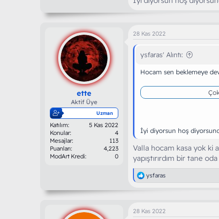
İyi diyorsun hoş diyorsu
28 Kas 2022
ysfaras' Alıntı:
Hocam sen beklemeye dev
ette
Çok
Aktif Üye
Uzman
Katılım
5 Kas 2022
İyi diyorsun hoş diyorsun
Konular
4
Mesajlar
113
Valla hocam kasa yok ki 
Puanları
4,223
ModArt Kredi
0
yapıştırırdım bir tane od
T
ysfaras
e
p
k
i
28 Kas 2022
l