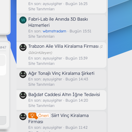
En son:
aysuyigiter
Bugün 16:25
Site Tanıtımları
Fabri-Lab ile Anında 3D Baskı
W
Hizmetleri
En son:
wbmstradam
Bugün 15:51
Site Tanıtımları
Trabzon Aile Villa Kiralama Firması
(1
#47
Görüntüleyen)
En son:
aysuyigiter
Bugün 15:39
Site Tanıtımları
Ağır Tonajlı Vinç Kiralama Şirketi
En son:
aysuyigiter
Bugün 14:43
Site Tanıtımları
Bağdat Caddesi Altın İğne Tedavisi
En son:
aysuyigiter
Bugün 14:20
Site Tanıtımları
Siirt Vinç Kiralama
Öneri
Firması
En son:
aysuyigiter
Bugün 11:42