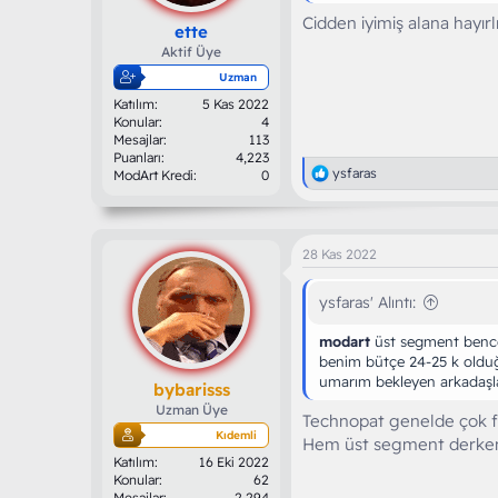
Cidden iyimiş alana hayırl
ette
Aktif Üye
Uzman
Katılım
5 Kas 2022
Konular
4
Mesajlar
113
Puanları
4,223
T
ysfaras
ModArt Kredi
0
e
p
k
i
28 Kas 2022
l
e
r
ysfaras' Alıntı:
:
modart
üst segment bence 
benim bütçe 24-25 k olduğ
umarım bekleyen arkadaşlar i
bybarisss
Uzman Üye
Technopat genelde çok f/
Kıdemli
Hem üst segment derken 
Katılım
16 Eki 2022
Konular
62
Mesajlar
2,294