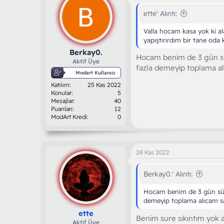
e
r
ette' Alıntı:
:
Valla hocam kasa yok ki a
yapıştırırdım bir tane oda
Berkay0.
Hocam benim de 3 gün sü
Aktif Üye
fazla demeyip toplama al
Modart Kullanıcı
Katılım
25 Kas 2022
Konular
5
Mesajlar
40
Puanları
12
ModArt Kredi
0
28 Kas 2022
Berkay0.' Alıntı:
Hocam benim de 3 gün süre
demeyip toplama alıcam s
ette
Benim sure sıkıntım yok 
Aktif Üye