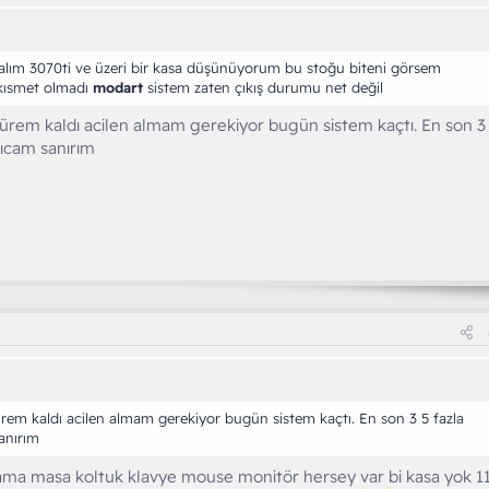
lalım 3070ti ve üzeri bir kasa düşünüyorum bu stoğu biteni görsem
 kısmet olmadı
modart
sistem zaten çıkış durumu net değil
rem kaldı acilen almam gerekiyor bugün sistem kaçtı. En son 3
ıcam sanırım
m kaldı acilen almam gerekiyor bugün sistem kaçtı. En son 3 5 fazla
anırım
ama masa koltuk klavye mouse monitör hersey var bi kasa yok 1