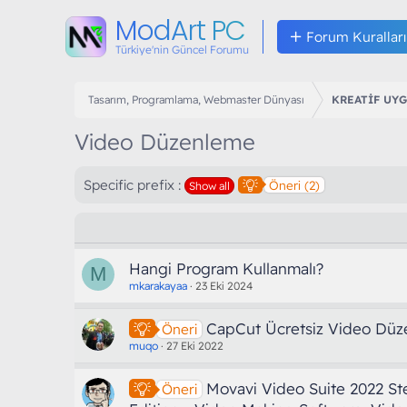
ModArt PC
Forum Kuralları
Türkiye'nin Güncel Forumu
Tasarım, Programlama, Webmaster Dünyası
KREATİF UY
Video Düzenleme
Specific prefix :
Öneri (2)
Show all
Hangi Program Kullanmalı?
M
mkarakayaa
23 Eki 2024
CapCut Ücretsiz Video Düze
Öneri
muqo
27 Eki 2022
Movavi Video Suite 2022 S
Öneri