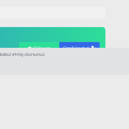
Giriş yap
Şimdi kayıt ol
ye
 kabul etmiş olursunuz.
SAPLARIMIZ
MODART PC BILIŞIM
YAYINCILIK TİC. LTD. ŞTİ.
mail :
iletisim@modartpc.com
Adres : Türkiye/İstanbul
......