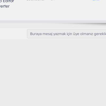
o Editor
r
erter
u
Buraya mesaj yazmak için üye olmanız gereklid