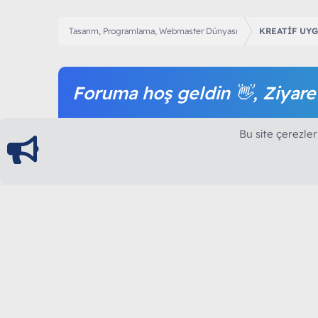
Tasarım, Programlama, Webmaster Dünyası
KREATİF UY
Foruma hoş geldin 👋, Ziyare
Forum içeriğine ve tüm hizmetlerimize erişim sağl
Bu site çerezler
olmak tamamen ücretsizdir.
ModArt PC
Türkiye'nin Güncel Forumu
Teknolojiyi Görsellikle Buluşturanların Ortak Ad
yılının Aralık ayında hizmete ve yayın hayatına başla