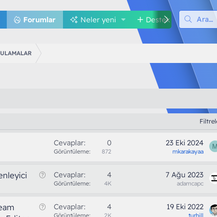
Forumlar
Neler yeni
Destek
Med
GULAMALAR
Filtre
Cevaplar
0
23 Eki 2024
Görüntüleme
872
mkarakayaa
S
nleyici
Cevaplar
4
7 Ağu 2023
o
Görüntüleme
4K
adamcapc
r
u
S
team
Cevaplar
4
19 Eki 2022
o
Görüntüleme
2K
turhill