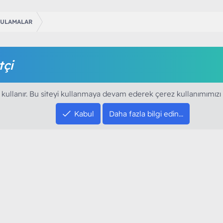
GULAMALAR
tçi
amak için foruma kayıt olmalı ya da giriş yapmalısınız. Foruma ü
 kullanır. Bu siteyi kullanmaya devam ederek çerez kullanımımızı
Kabul
Daha fazla bilgi edin…
SOSYAL MEDYA HE
YouTube
Instagram
resi sloganı ile kurduğumuz ModArt PC 2016
Facebook
dı. Ağırlıklı olarak sektörel haberler, bilim,
Twitter