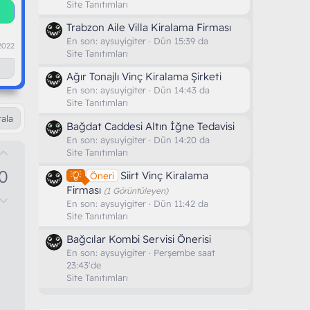
Site Tanıtımları
Trabzon Aile Villa Kiralama Firması
En son:
aysuyigiter
Dün 15:39 da
2022
Site Tanıtımları
Ağır Tonajlı Vinç Kiralama Şirketi
En son:
aysuyigiter
Dün 14:43 da
Site Tanıtımları
rala
Bağdat Caddesi Altın İğne Tedavisi
En son:
aysuyigiter
Dün 14:20 da
O
Site Tanıtımları
y
0
Siirt Vinç Kiralama
Öneri
l
Firması
(1 Görüntüleyen)
D
a
En son:
aysuyigiter
Dün 11:42 da
o
Site Tanıtımları
w
Bağcılar Kombi Servisi Önerisi
n
En son:
aysuyigiter
Perşembe saat
v
23:43'de
Site Tanıtımları
o
t