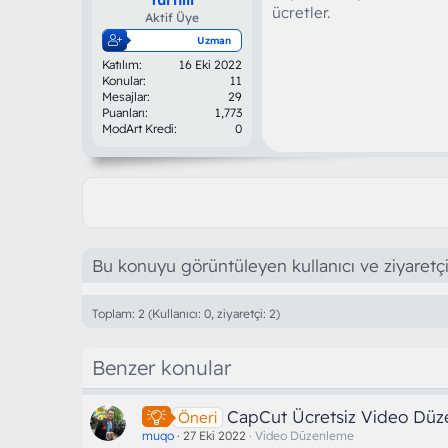
ücretler.
Aktif Üye
Uzman
Katılım
16 Eki 2022
Konular
11
Mesajlar
29
Puanları
1,773
ModArt Kredi
0
Bu konuyu görüntüleyen kullanıcı ve ziyaretçi
Toplam: 2 (Kullanıcı: 0, ziyaretçi: 2)
Benzer konular
CapCut Ücretsiz Video Düze
Öneri
muqo
27 Eki 2022
Video Düzenleme