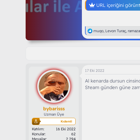
URL içeriğini görün
T
muqo
,
Levon Turaç
,
ramaza
e
p
k
i
l
e
r
17 Eki 2022
:
Al kenarda dursun cinsin
Steam günden güne zam
bybarisss
Uzman Üye
Kıdemli
Katılım
16 Eki 2022
Konular
62
Mesajlar
2,294