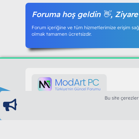
Foruma hoş geldin 👋, Ziyare
Forum içeriğine ve tüm hizmetlerimize erişim sağl
olmak tamamen ücretsizdir.
ModArt PC
Türkiye'nin Güncel Forumu
Bu site çerezler
Teknolojiyi Görsellikle Buluşturanların Ortak Ad
yılının Aralık ayında hizmete ve yayın hayatına başla
teknolojik içerik, bilgisayar donanımı, sosyal med
güncel kaliteli ve özgün içerikleri siz değerli okurl