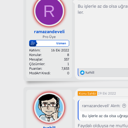
R
Bu işlerle az da olsa uğr
ler.
ramazandeveli
Pro Üye
Uzman
Katılım
16 Eki 2022
Konular
8
Mesajlar
337
Çözümler
1
Puanları
7,833
T
turhill
ModArt Kredi
0
e
p
k
i
19 Eki 2022
Konu Sahibi
l
e
r
ramazandeveli' Alıntı:
:
Bu işlerle az da olsa uğraş
Faydalı olduysa ne mutlu
turhill