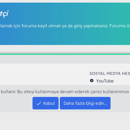
tçi
amak için foruma kayıt olmalı ya da giriş yapmalısınız. Foruma ü
SOSYAL MEDYA HE
YouTube
Instagram
 kullanır. Bu siteyi kullanmaya devam ederek çerez kullanımımızı
resi sloganı ile kurduğumuz ModArt PC 2016
Facebook
dı. Ağırlıklı olarak sektörel haberler, bilim,
Kabul
Daha fazla bilgi edin…
Twitter
ya gündemi, mobil cihaz ve yazılımlar gibi
Discord
arımıza ulaştırıyoruz.
XenForo Style XGT Yazılım ve Web Hizmetleri 2023