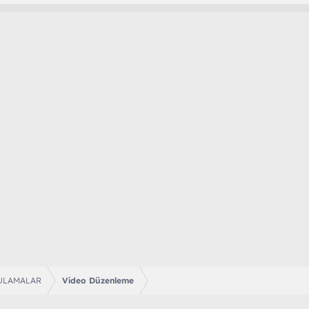
r
u
ULAMALAR
Video Düzenleme