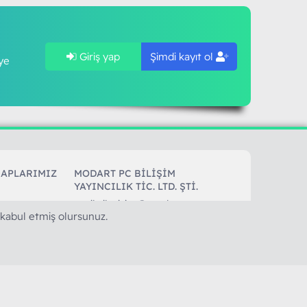
Giriş yap
Şimdi kayıt ol
ye
SAPLARIMIZ
MODART PC BILIŞIM
YAYINCILIK TİC. LTD. ŞTİ.
mail :
iletisim@modartpc.com
 kabul etmiş olursunuz.
Adres : Türkiye/İstanbul
......