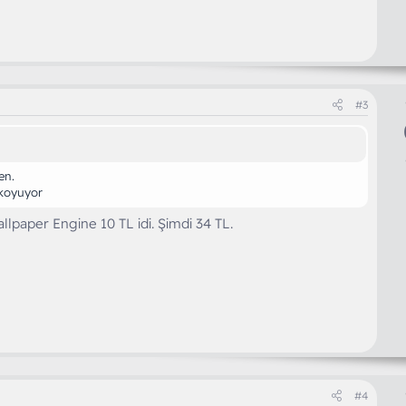
#3
en.
koyuyor
llpaper Engine 10 TL idi. Şimdi 34 TL.
#4