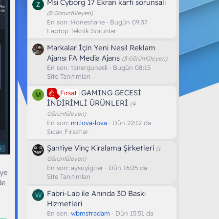
Msi Cyborg 17 Ekran karti sorunsali
(8 Görüntüleyen)
En son:
Honestiane
Bugün 09:37
Laptop Teknik Sorunlar
Markalar İçin Yeni Nesil Reklam
Ajansı FA Media Ajans
(3 Görüntüleyen)
En son:
tanergunesli
Bugün 08:15
Site Tanıtımları
GAMING GECESİ
Fırsat
M
İNDİRİMLİ ÜRÜNLERİ
(4
Görüntüleyen)
En son:
mr.lova-lova
Dün 22:12 da
Sıcak Fırsatlar
Şantiye Vinç Kiralama Şirketleri
(1
Görüntüleyen)
En son:
aysuyigiter
Dün 16:25 da
 ye
Site Tanıtımları
de
Fabri-Lab ile Anında 3D Baskı
W
Hizmetleri
En son:
wbmstradam
Dün 15:51 da