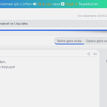
tülemek için Lütfen
Giriş yap
veya
Kayıt ol
Teşekkürler.
Son düzenleme:
20 Eki 
ndeveli
ve 1 kişi daha
Tarihe göre sırala
Oylara göre sı
#2
den.
 koyuyor