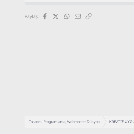
Facebook
X (Twitter)
WhatsApp
E-posta
Link
Paylaş:
Tasarım, Programlama, Webmaster Dünyası
KREATİF UYG