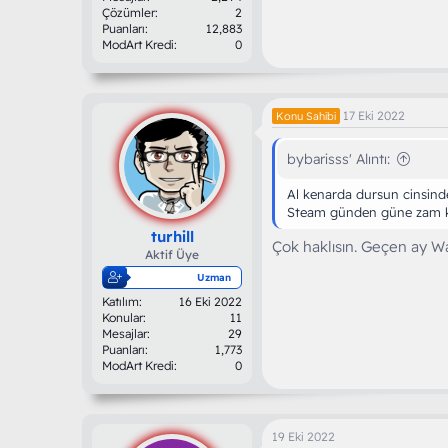
Çözümler
2
Puanları
12,883
ModArt Kredi
0
17 Eki 2022
Konu Sahibi
bybarisss' Alıntı:
Al kenarda dursun cinsind
Steam günden güne zam 
turhill
Çok haklısın. Geçen ay Wa
Aktif Üye
Uzman
Katılım
16 Eki 2022
Konular
11
Mesajlar
29
Puanları
1,773
ModArt Kredi
0
19 Eki 2022