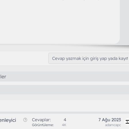
Cevap yazmak için giriş yap yada kayıt 
ler
S
nleyici
Cevaplar
4
7 Ağu 2023
o
Görüntüleme
4K
adamcapc