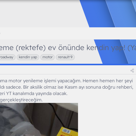
eme (rektefe) ev önünde kendin yap! (Y
roadway
kendin yap
motor
renault 9
cıma motor yenileme işlemi yapacağım. Hemen hemen her şeyi
ldı sadece. Bir aksilik olmaz ise Kasım ayı sonuna doğru rehberi,
ri YT kanalımda yayında olacak.
 gerçekleştireceğim.