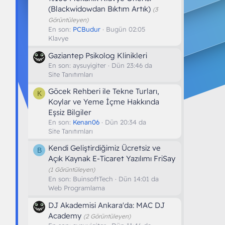
(Blackwidowdan Bıktım Artık)
(3
Görüntüleyen)
En son:
PCBudur
Bugün 02:05
Klavye
Gaziantep Psikolog Klinikleri
En son:
aysuyigiter
Dün 23:46 da
Site Tanıtımları
Göcek Rehberi ile Tekne Turları,
K
Koylar ve Yeme İçme Hakkında
Eşsiz Bilgiler
En son:
Kenan06
Dün 20:34 da
Site Tanıtımları
Kendi Geliştirdiğimiz Ücretsiz ve
B
Açık Kaynak E-Ticaret Yazılımı FriSay
(1 Görüntüleyen)
En son:
BuinsoftTech
Dün 14:01 da
Web Programlama
DJ Akademisi Ankara'da: MAC DJ
Academy
(2 Görüntüleyen)