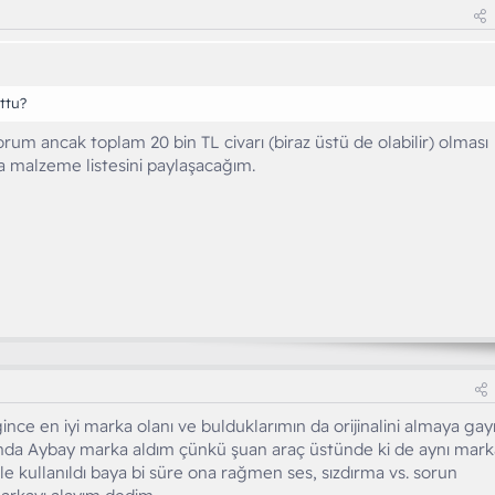
ttu?
um ancak toplam 20 bin TL civarı (biraz üstü de olabilir) olması
nca malzeme listesini paylaşacağım.
nce en iyi marka olanı ve bulduklarımın da orijinalini almaya gay
nda Aybay marka aldım çünkü şuan araç üstünde ki de aynı mark
 ile kullanıldı baya bi süre ona rağmen ses, sızdırma vs. sorun