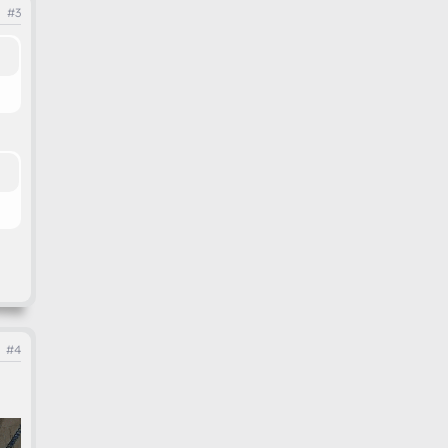
#3
#4