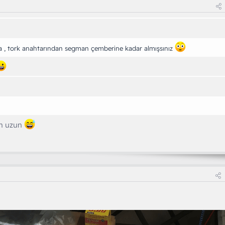
a , tork anahtarından segman çemberine kadar almışsınız
im uzun