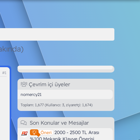
akında)
#1
Çevrim içi üyeler
nomercy21
Toplam: 1,677 (Kullanıcı: 3, ziyaretçi: 1,674)
Son Konular ve Mesajlar
2000 - 2500 TL Arası
Öneri
%100 Mekanik Klavye Önerisi