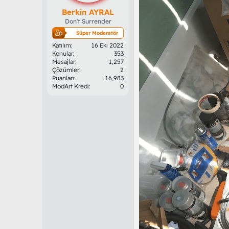
Berkin AYRAL
Don't Surrender
Süper Moderatör
Katılım
16 Eki 2022
Konular
353
Mesajlar
1,257
Çözümler
2
Puanları
16,983
ModArt Kredi
0