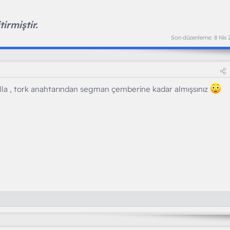
irmiştir.
Son düzenleme:
8 Nis
la , tork anahtarından segman çemberine kadar almışsınız