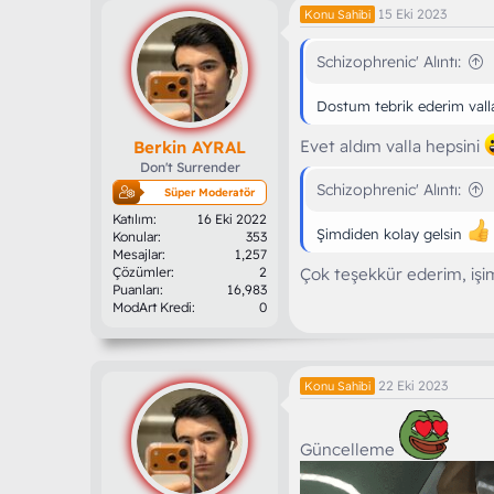
i
15 Eki 2023
Konu Sahibi
l
e
r
Schizophrenic' Alıntı:
:
Dostum tebrik ederim vall
Evet aldım valla hepsini
Berkin AYRAL
Don't Surrender
Schizophrenic' Alıntı:
Süper Moderatör
Katılım
16 Eki 2022
Şimdiden kolay gelsin
Konular
353
Mesajlar
1,257
Çözümler
2
Çok teşekkür ederim, iş
Puanları
16,983
ModArt Kredi
0
22 Eki 2023
Konu Sahibi
Güncelleme