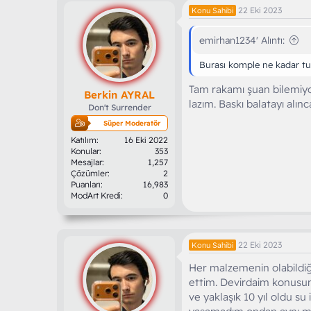
i
22 Eki 2023
Konu Sahibi
l
e
r
emirhan1234' Alıntı:
:
Burası komple ne kadar tu
Tam rakamı şuan bilemiyor
Berkin AYRAL
lazım. Baskı balatayı alı
Don't Surrender
Süper Moderatör
Katılım
16 Eki 2022
Konular
353
Mesajlar
1,257
Çözümler
2
Puanları
16,983
ModArt Kredi
0
22 Eki 2023
Konu Sahibi
Her malzemenin olabildiği
ettim. Devirdaim konusu
ve yaklaşık 10 yıl oldu su