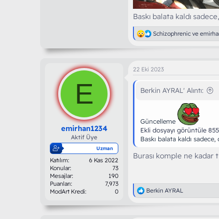
Baskı balata kaldı sadec
T
Schizophrenic
ve
emirha
e
p
k
i
22 Eki 2023
l
e
E
r
Berkin AYRAL' Alıntı:
:
Güncelleme
emirhan1234
Ekli dosyayı görüntüle 85
Aktif Üye
Baskı balata kaldı sadece
Uzman
Burası komple ne kadar t
Katılım
6 Kas 2022
Konular
73
Mesajlar
190
Puanları
7,973
T
Berkin AYRAL
ModArt Kredi
0
e
p
k