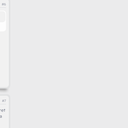
#6
#7
ret
a