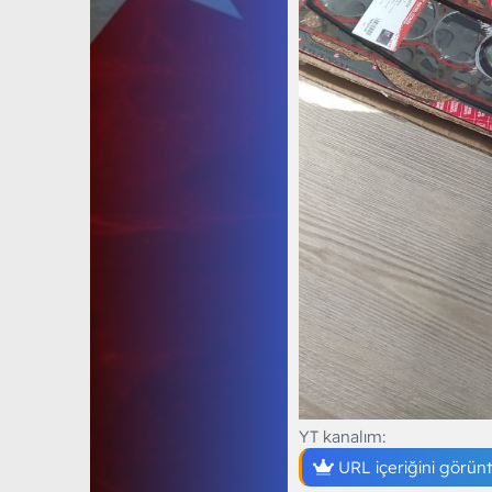
YT kanalım:
URL içeriğini görün