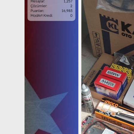
Mesajlar
1,257
Çözümler
2
Puanları
16,983
ModArt Kredi
0