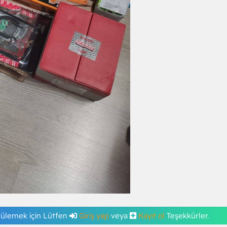
tülemek için Lütfen
Giriş yap
veya
Kayıt ol
Teşekkürler.