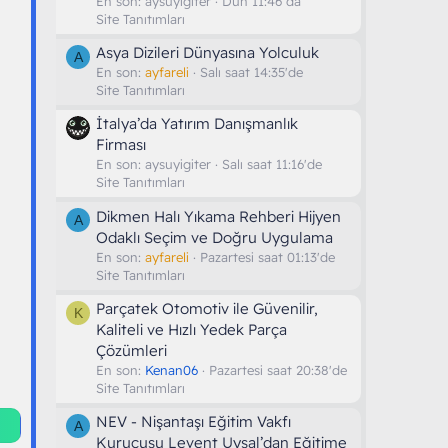
En son:
aysuyigiter
Dün 11:46 da
Site Tanıtımları
Asya Dizileri Dünyasına Yolculuk
A
En son:
ayfareli
Salı saat 14:35'de
Site Tanıtımları
İtalya’da Yatırım Danışmanlık
Firması
En son:
aysuyigiter
Salı saat 11:16'de
Site Tanıtımları
Dikmen Halı Yıkama Rehberi Hijyen
A
Odaklı Seçim ve Doğru Uygulama
En son:
ayfareli
Pazartesi saat 01:13'de
Site Tanıtımları
Parçatek Otomotiv ile Güvenilir,
K
Kaliteli ve Hızlı Yedek Parça
Çözümleri
En son:
Kenan06
Pazartesi saat 20:38'de
Site Tanıtımları
NEV - Nişantaşı Eğitim Vakfı
A
Kurucusu Levent Uysal’dan Eğitime