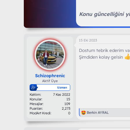
Konu güncelliğini yit
15 Eki 2023
Dostum tebrik ederim val
Şimdiden kolay gelsin
Schizophrenic
Aktif Üye
Uzman
Katılım
7 Kas 2022
Konular
15
Mesajlar
109
Puanları
2,273
T
Berkin AYRAL
ModArt Kredi
0
e
p
k