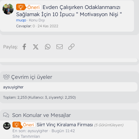
Evden Çalışırken Odaklanmanızı
Öneri
Sağlamak İçin 10 İpucu “ Motivasyon Nişi “
muqo
Konu Dışı
Cevaplar
0
24 Kas 2022
Facebook
X (Twitter)
WhatsApp
E-posta
Link
Paylaş:
Çevrim içi üyeler
aysuyigiter
Toplam: 2,253 (Kullanıcı: 3, ziyaretçi: 2,250)
Son Konular ve Mesajlar
Siirt Vinç Kiralama Firması
Öneri
(5 Görüntüleyen)
En son:
aysuyigiter
Bugün 11:42
Site Tanıtımları