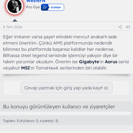
WesterN
Pro Üye
Uzman
5 Tem 2026
#3
Eğer imkanın varsa şayet elindeki mevcut anakartı iade
etmeni öneririm. Çünkü AM5 platformunda nedendir
bilinmez bu platformda başarısız kaldılar her nedense.
Bilhassa steel legend serisinde işlemciyi yakıyor diye bir
takım yorumlar okudum. Önerim ise
Gigabyte
'ın
Aorus
serisi
veyahut
MSI
'ın TomaHawk serilerinden biri olabilir.
Cevap yazmak için giriş yap yada kayıt ol.
Bu konuyu görüntüleyen kullanıcı ve ziyaretçiler
Toplam: 3 (Kullanıcı: 0, ziyaretçi: 3)