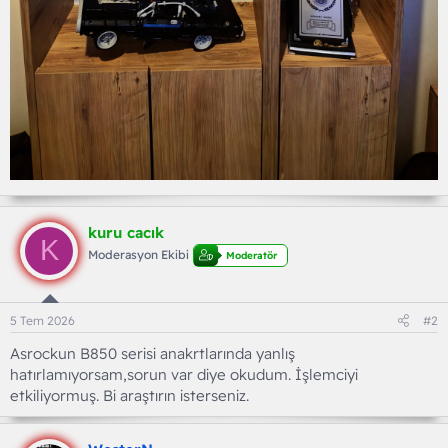
kuru cacık
K
Moderasyon Ekibi
Moderatör
5 Tem 2026
#2
Asrockun B850 serisi anakrtlarında yanlış
hatırlamıyorsam,sorun var diye okudum. İşlemciyi
etkiliyormuş. Bi araştırın isterseniz.