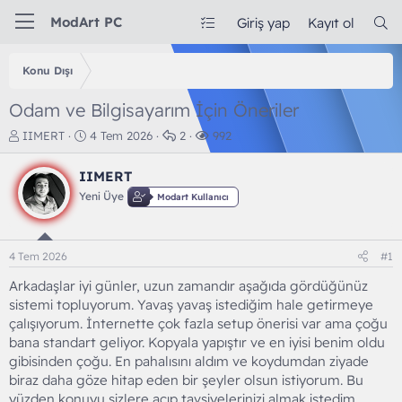
ModArt PC
Giriş yap
Kayıt ol
Konu Dışı
Odam ve Bilgisayarım İçin Öneriler
K
B
C
G
IIMERT
4 Tem 2026
2
992
o
a
e
ö
n
ş
v
r
IIMERT
b
l
a
ü
Yeni Üye
Modart Kullanıcı
u
a
p
n
y
n
l
t
u
g
a
ü
b
ı
r
l
4 Tem 2026
#1
a
ç
e
ş
t
m
Arkadaşlar iyi günler, uzun zamandır aşağıda gördüğünüz
l
a
e
sistemi topluyorum. Yavaş yavaş istediğim hale getirmeye
a
r
çalışıyorum. İnternette çok fazla setup önerisi var ama çoğu
t
i
bana standart geliyor. Kopyala yapıştır ve en iyisi benim oldu
a
h
gibisinden çoğu. En pahalısını aldım ve koydumdan ziyade
n
i
biraz daha göze hitap eden bir şeyler olsun istiyorum. Bu
yüzden konuyu sizlere açıp tavsiyelerinizi almak istedim.