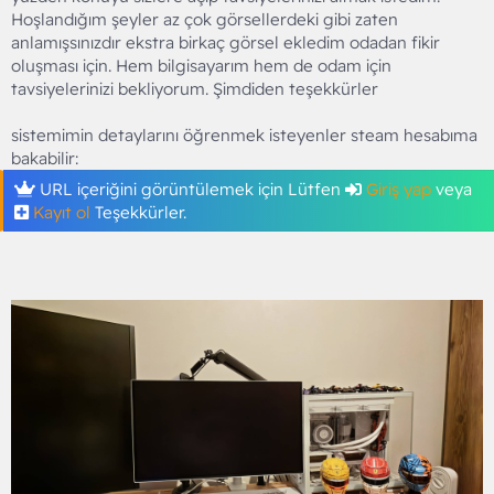
Hoşlandığım şeyler az çok görsellerdeki gibi zaten
anlamışsınızdır ekstra birkaç görsel ekledim odadan fikir
oluşması için. Hem bilgisayarım hem de odam için
tavsiyelerinizi bekliyorum. Şimdiden teşekkürler
sistemimin detaylarını öğrenmek isteyenler steam hesabıma
bakabilir:
URL içeriğini görüntülemek için Lütfen
Giriş yap
veya
Kayıt ol
Teşekkürler.