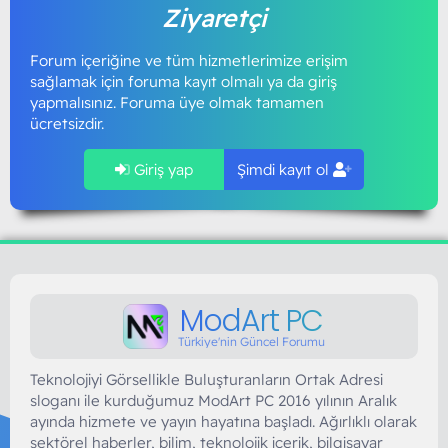
Ziyaretçi
Forum içeriğine ve tüm hizmetlerimize erişim
sağlamak için foruma kayıt olmalı ya da giriş
yapmalısınız. Foruma üye olmak tamamen
ücretsizdir.
Giriş yap
Şimdi kayıt ol
ModArt PC
Türkiye'nin Güncel Forumu
Teknolojiyi Görsellikle Buluşturanların Ortak Adresi
sloganı ile kurduğumuz ModArt PC 2016 yılının Aralık
ayında hizmete ve yayın hayatına başladı. Ağırlıklı olarak
sektörel haberler, bilim, teknolojik içerik, bilgisayar