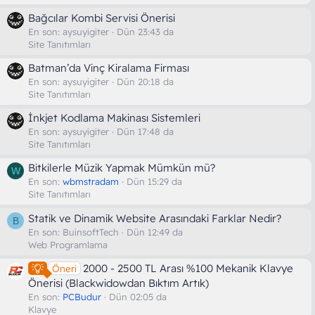
Bağcılar Kombi Servisi Önerisi
En son:
aysuyigiter
Dün 23:43 da
Site Tanıtımları
Batman’da Vinç Kiralama Firması
En son:
aysuyigiter
Dün 20:18 da
Site Tanıtımları
İnkjet Kodlama Makinası Sistemleri
En son:
aysuyigiter
Dün 17:48 da
Site Tanıtımları
Bitkilerle Müzik Yapmak Mümkün mü?
W
En son:
wbmstradam
Dün 15:29 da
Site Tanıtımları
Statik ve Dinamik Website Arasındaki Farklar Nedir?
B
En son:
BuinsoftTech
Dün 12:49 da
Web Programlama
2000 - 2500 TL Arası %100 Mekanik Klavye
Öneri
Önerisi (Blackwidowdan Bıktım Artık)
En son:
PCBudur
Dün 02:05 da
Klavye