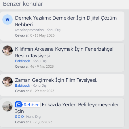
Benzer konular
Dernek Yazılımı: Dernekler İçin Dijital Çözüm
Rehberi
websitepromotion
Konu Dışı
Cevaplar
0
13 May 2026
Kılıfımın Arkasına Koymak İçin Fenerbahçeli
Resim Tavsiyesi
Baldiback
Konu Dışı
Cevaplar
46
9 Nis 2023
Zaman Geçirmek İçin Film Tavsiyesi.
Baldiback
Konu Dışı
Cevaplar
8
29 Mar 2023
Enkazda Yerleri Belirleyemeyenler
Rehber
İçin
S C O
Konu Dışı
Cevaplar
0
7 Şub 2023