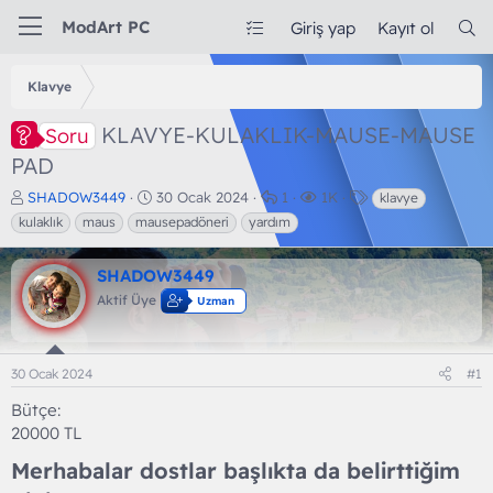
ModArt PC
Giriş yap
Kayıt ol
Klavye
KLAVYE-KULAKLIK-MAUSE-MAUSE
Soru
PAD
K
B
C
G
E
SHADOW3449
30 Ocak 2024
1
1K
klavye
o
a
e
ö
t
kulaklık
maus
mausepadöneri
yardım
n
ş
v
r
i
b
l
a
ü
k
SHADOW3449
u
a
p
n
e
y
n
l
t
t
Aktif Üye
Uzman
u
g
a
ü
l
b
ı
r
l
e
a
ç
e
r
30 Ocak 2024
#1
ş
t
m
l
a
e
Bütçe
a
r
20000 TL
t
i
a
h
Merhabalar dostlar başlıkta da belirttiğim
n
i