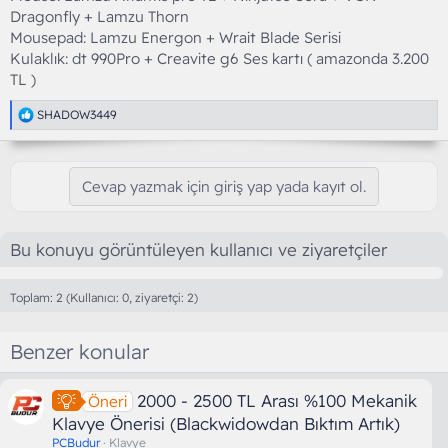
Dragonfly + Lamzu Thorn
Mousepad: Lamzu Energon + Wrait Blade Serisi
Kulaklık: dt 990Pro + Creavite g6 Ses kartı ( amazonda 3.200
TL )
T
SHADOW3449
e
p
k
i
Cevap yazmak için giriş yap yada kayıt ol.
l
e
r
:
Bu konuyu görüntüleyen kullanıcı ve ziyaretçiler
Toplam: 2 (Kullanıcı: 0, ziyaretçi: 2)
Benzer konular
2000 - 2500 TL Arası %100 Mekanik
Öneri
Klavye Önerisi (Blackwidowdan Bıktım Artık)
PCBudur
Klavye