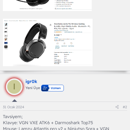
igr0k
I
Yeni Üye
Uzman
31 Ocak 2024
#2
Tavsiyem;
Klavye: VGN VXE ATK6 + Darmoshark Top75
Mouse: Lamzu Atlantis pro v2 + Ninjutso Sora + VGN