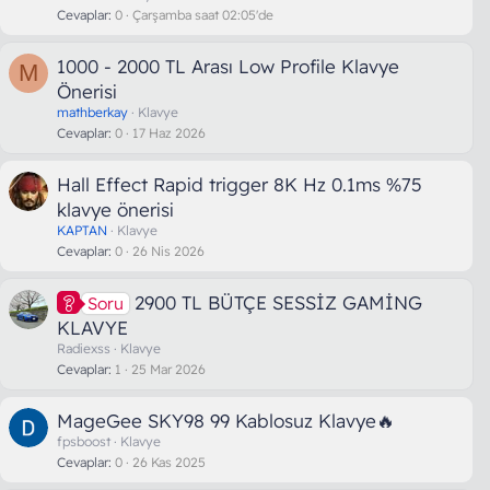
Cevaplar
0
Çarşamba saat 02:05'de
1000 - 2000 TL Arası Low Profile Klavye
M
Önerisi
mathberkay
Klavye
Cevaplar
0
17 Haz 2026
Hall Effect Rapid trigger 8K Hz 0.1ms %75
klavye önerisi
KAPTAN
Klavye
Cevaplar
0
26 Nis 2026
2900 TL BÜTÇE SESSİZ GAMİNG
Soru
KLAVYE
Radiexss
Klavye
Cevaplar
1
25 Mar 2026
MageGee SKY98 99 Kablosuz Klavye🔥
fpsboost
Klavye
Cevaplar
0
26 Kas 2025