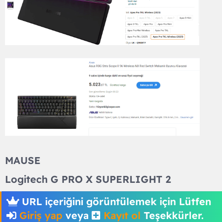
MAUSE​
Logitech G PRO X SUPERLIGHT 2​
URL içeriğini görüntülemek için Lütfen
Giriş yap
veya
Kayıt ol
Teşekkürler.