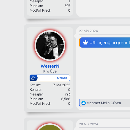
Mesajlar
1
Puanları
607
ModArt Kredi
0
27 Nis 2024
URL içeriğini görün
WesterN
Pro Üye
Uzman
Katılım
7 Kas 2022
Konular
0
Mesajlar
793
Puanları
8,568
T
Mehmet Melih Güven
ModArt Kredi
0
e
p
k
i
28 Nis 2024
l