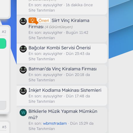
En son:
aysuyigiter
16 dakika önce
Site Tanıtımları
Siirt Vinç Kiralama
Öneri
Firması
(4 Görüntüleyen)
#2
En son:
aysuyigiter
Bugün 11:42
Site Tanıtımları
Bağcılar Kombi Servisi Önerisi
En son:
aysuyigiter
Dün 23:43 da
Site Tanıtımları
Batman’da Vinç Kiralama Firması
En son:
aysuyigiter
Dün 20:18 da
Site Tanıtımları
İnkjet Kodlama Makinası Sistemleri
En son:
aysuyigiter
Dün 17:48 da
Site Tanıtımları
Bitkilerle Müzik Yapmak Mümkün
W
mü?
En son:
wbmstradam
Dün 15:29 da
#3
Site Tanıtımları