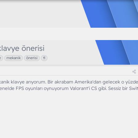
lavye önerisi
e
mekanik
önerisi
tl
kanik klavye arıyorum. Bir akrabam Amerika'dan gelecek o yüzd
 Genelde FPS oyunları oynuyorum Valorant'i CS gibi. Sessiz bir Swi