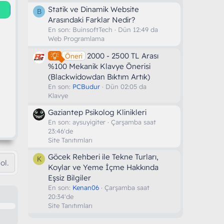
Statik ve Dinamik Website
B
Arasındaki Farklar Nedir?
En son:
BuinsoftTech
Dün 12:49 da
Web Programlama
2000 - 2500 TL Arası
Öneri
%100 Mekanik Klavye Önerisi
(Blackwidowdan Bıktım Artık)
En son:
PCBudur
Dün 02:05 da
Klavye
Gaziantep Psikolog Klinikleri
En son:
aysuyigiter
Çarşamba saat
23:46'de
Site Tanıtımları
Göcek Rehberi ile Tekne Turları,
K
ol.
Koylar ve Yeme İçme Hakkında
Eşsiz Bilgiler
En son:
Kenan06
Çarşamba saat
20:34'de
Site Tanıtımları