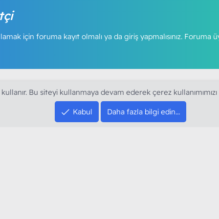
tçi
amak için foruma kayıt olmalı ya da giriş yapmalısınız. Foruma ü
 kullanır. Bu siteyi kullanmaya devam ederek çerez kullanımımızı
Kabul
Daha fazla bilgi edin…
SOSYAL MEDYA HE
YouTube
Instagram
resi sloganı ile kurduğumuz ModArt PC 2016
Facebook
dı. Ağırlıklı olarak sektörel haberler, bilim,
Twitter
ya gündemi, mobil cihaz ve yazılımlar gibi
Discord
arımıza ulaştırıyoruz.
XenForo Style XGT Yazılım ve Web Hizmetleri 2023
®
Community platform by XenForo
© 2010-2024 XenForo Ltd.