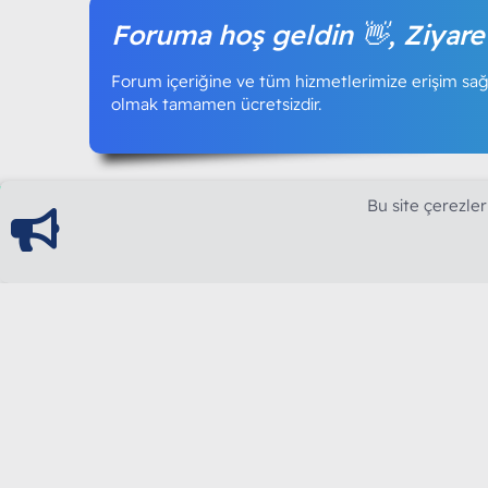
Foruma hoş geldin 👋, Ziyare
Forum içeriğine ve tüm hizmetlerimize erişim sağl
olmak tamamen ücretsizdir.
Bu site çerezler
ModArt PC
Türkiye'nin Güncel Forumu
Teknolojiyi Görsellikle Buluşturanların Ortak Ad
yılının Aralık ayında hizmete ve yayın hayatına başla
teknolojik içerik, bilgisayar donanımı, sosyal med
güncel kaliteli ve özgün içerikleri siz değerli okurl