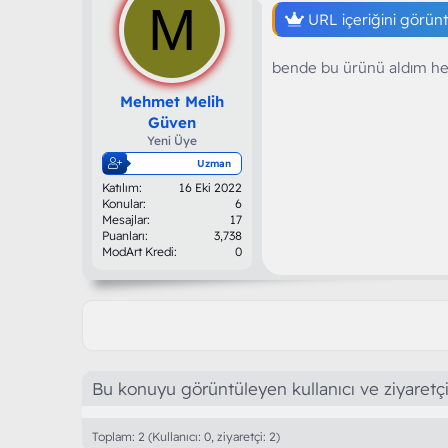
e
M
r
URL içeriğini görün
:
bende bu ürünü aldım he
Mehmet Melih
Güven
Yeni Üye
Uzman
Katılım
16 Eki 2022
Konular
6
Mesajlar
17
Puanları
3,738
ModArt Kredi
0
Bu konuyu görüntüleyen kullanıcı ve ziyaretçi
Toplam: 2 (Kullanıcı: 0, ziyaretçi: 2)