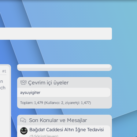
#1
en
Çevrim içi üyeler
tch
aysuyigiter
Toplam: 1,479 (Kullanıcı: 2, ziyaretçi: 1,477)
Son Konular ve Mesajlar
Bağdat Caddesi Altın İğne Tedavisi
(3 Görüntüleyen)