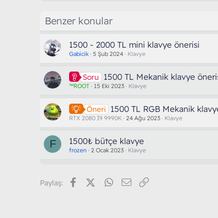
Benzer konular
1500 - 2000 TL mini klavye önerisi
Gabicik
5 Şub 2024
Klavye
1500 TL Mekanik klavye öneri
Soru
™ROOT
15 Eki 2023
Klavye
1500 TL RGB Mekanik klavye
Öneri
RTX 2080 İ9 9990K
24 Ağu 2023
Klavye
1500₺ bütçe klavye
F
frozen
2 Ocak 2023
Klavye
Facebook
X (Twitter)
WhatsApp
E-posta
Link
Paylaş: