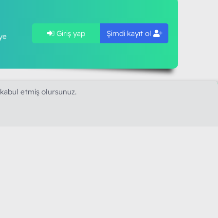
Giriş yap
Şimdi kayıt ol
ye
 kabul etmiş olursunuz.
SAPLARIMIZ
MODART PC BILIŞIM
YAYINCILIK TİC. LTD. ŞTİ.
mail :
iletisim@modartpc.com
Adres : Türkiye/İstanbul
......