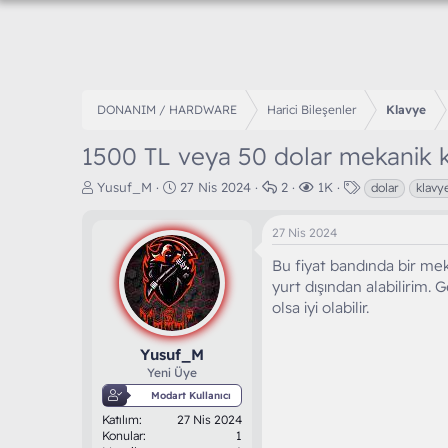
DONANIM / HARDWARE
Harici Bileşenler
Klavye
1500 TL veya 50 dolar mekanik k
K
B
C
G
E
Yusuf_M
27 Nis 2024
2
1K
dolar
klavy
o
a
e
ö
t
n
ş
v
r
i
27 Nis 2024
b
l
a
ü
k
u
a
p
n
e
Bu fiyat bandında bir me
y
n
l
t
t
yurt dışından alabilirim.
u
g
a
ü
l
olsa iyi olabilir.
b
ı
r
l
e
a
ç
e
r
ş
t
m
Yusuf_M
l
a
e
Yeni Üye
a
r
Modart Kullanıcı
t
i
Katılım
27 Nis 2024
a
h
Konular
1
n
i