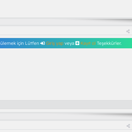
tülemek için Lütfen
Giriş yap
veya
Kayıt ol
Teşekkürler.