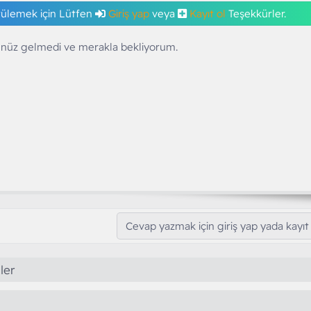
tülemek için Lütfen
Giriş yap
veya
Kayıt ol
Teşekkürler.
nüz gelmedi ve merakla bekliyorum.
Cevap yazmak için giriş yap yada kayıt 
ler