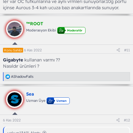
ler var OC tutkunlarına ve aynı vrmleri sunuyorlar.10g portu
içinse Aurous 3-4 katı ucuza bazı anakartlarında sunuyor.
™ROOT
Moderasyon Ekibi
Moderatör
6 Kas 2022
#11
Konu Sahibi
Gigabyte
kullanan varmı ??
Nasıldır ürünleri ?
T
AShadowFalls
e
p
k
Sea
i
l
Uzman Üye
Uzman
e
r
:
6 Kas 2022
#12