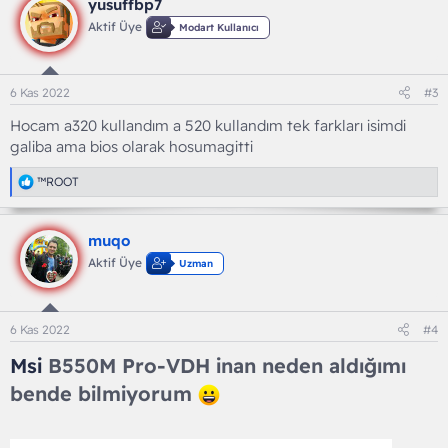
yusuffbp7
i
l
Aktif Üye
Modart Kullanıcı
e
r
:
6 Kas 2022
#3
Hocam a320 kullandım a 520 kullandım tek farkları isimdi
galiba ama bios olarak hosumagitti
T
™ROOT
e
p
k
muqo
i
l
Aktif Üye
Uzman
e
r
:
6 Kas 2022
#4
Msi
B550M Pro-VDH inan neden aldığımı
bende bilmiyorum