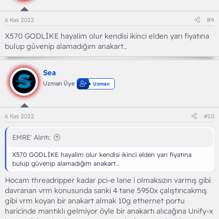
6 Kas 2022
#9
X570 GODLİKE hayalim olur kendisi ikinci elden yarı fiyatına
bulup güvenip alamadığım anakart..
Sea
Uzman Üye
Uzman
6 Kas 2022
#10
EMRE' Alıntı:
X570 GODLİKE hayalim olur kendisi ikinci elden yarı fiyatına
bulup güvenip alamadığım anakart..
Hocam threadripper kadar pci-e lane i olmaksızın varmış gibi
davranan vrm konusunda sanki 4 tane 5950x çalıştırıcakmış
gibi vrm koyan bir anakart almak 10g ethernet portu
haricinde mantıklı gelmiyor öyle bir anakartı alıcağına Unify-x