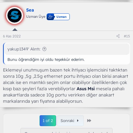
p
k
Sea
i
l
Uzman Üye
Uzman
e
r
:
6 Kas 2022
#15
yakup1349' Alıntı:
Bunu öğrendiğim iyi oldu teşekkür ederim.
Eklemeyi unutmuşum bazen tek ihtiyacı işlemcisini taktıktan
sonra 10g ,5g ,2.5g ethernet portu ihtiyacı olan birisi anakart
alıcak ise en mantıklı seçim onlar olabiliyor özelliklerden çok
kısıp bazı şeyleri fazla verebiliyorlar
Asus
Msi
mesela pahalı
anakartlarda sadece 10g portu verirken diğer anakart
markalarında yarı fiyatına alabiliyorsun.
Son
1 of 2
Sonraki