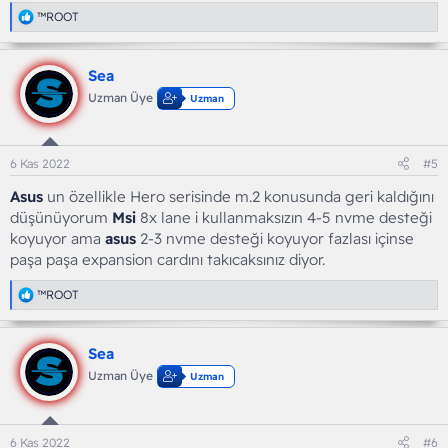
T
™ROOT
e
p
k
Sea
i
l
Uzman Üye
Uzman
e
r
:
6 Kas 2022
#5
Asus
un özellikle Hero serisinde m.2 konusunda geri kaldığını
düşünüyorum
Msi
8x lane i kullanmaksızın 4-5 nvme desteği
koyuyor ama
asus
2-3 nvme desteği koyuyor fazlası içinse
paşa paşa expansion cardını takıcaksınız diyor.
T
™ROOT
e
p
k
Sea
i
l
Uzman Üye
Uzman
e
r
:
6 Kas 2022
#6