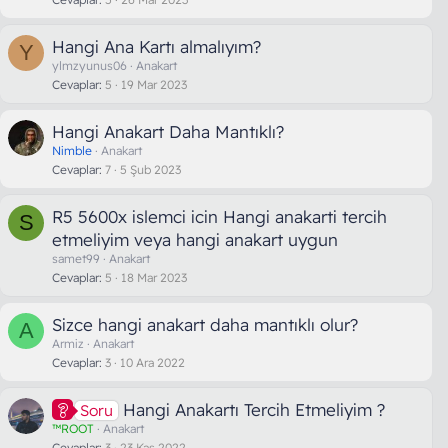
Hangi Ana Kartı almalıyım?
Y
ylmzyunus06
Anakart
Cevaplar
5
19 Mar 2023
Hangi Anakart Daha Mantıklı?
Nimble
Anakart
Cevaplar
7
5 Şub 2023
R5 5600x islemci icin Hangi anakarti tercih
S
etmeliyim veya hangi anakart uygun
samet99
Anakart
Cevaplar
5
18 Mar 2023
Sizce hangi anakart daha mantıklı olur?
A
Armiz
Anakart
Cevaplar
3
10 Ara 2022
Hangi Anakartı Tercih Etmeliyim ?
Soru
™ROOT
Anakart
Cevaplar
3
23 Kas 2022