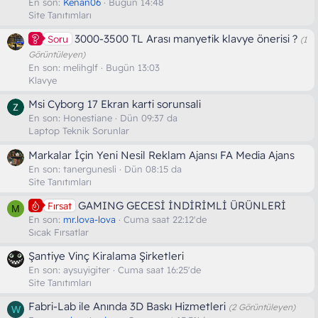
En son:
Kenan06
Bugün 14:48
Site Tanıtımları
3000-3500 TL Arası manyetik klavye önerisi ?
Soru
(1
Görüntüleyen)
En son:
melihglf
Bugün 13:03
Klavye
Msi Cyborg 17 Ekran karti sorunsali
En son:
Honestiane
Dün 09:37 da
Laptop Teknik Sorunlar
Markalar İçin Yeni Nesil Reklam Ajansı FA Media Ajans
En son:
tanergunesli
Dün 08:15 da
Site Tanıtımları
GAMING GECESİ İNDİRİMLİ ÜRÜNLERİ
Fırsat
M
En son:
mr.lova-lova
Cuma saat 22:12'de
Sıcak Fırsatlar
Şantiye Vinç Kiralama Şirketleri
En son:
aysuyigiter
Cuma saat 16:25'de
Site Tanıtımları
Fabri-Lab ile Anında 3D Baskı Hizmetleri
(2 Görüntüleyen)
W