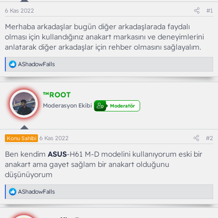
6 Kas 2022
#1
Merhaba arkadaşlar bugün diğer arkadaşlarada faydalı
olması için kullandığınız anakart markasını ve deneyimlerini
anlatarak diğer arkadaşlar için rehber olmasını sağlayalım.
T
AShadowFalls
e
p
k
™ROOT
i
l
Moderasyon Ekibi
Moderatör
e
r
:
6 Kas 2022
#2
Konu Sahibi
Ben kendim
ASUS
-H61 M-D modelini kullanıyorum eski bir
anakart ama gayet sağlam bir anakart olduğunu
düşünüyorum
T
AShadowFalls
e
p
k