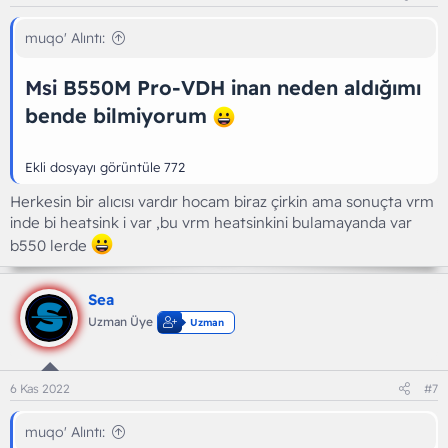
muqo' Alıntı:
Msi
B550M Pro-VDH inan neden aldığımı
bende bilmiyorum
Ekli dosyayı görüntüle 772
Herkesin bir alıcısı vardır hocam biraz çirkin ama sonuçta vrm
inde bi heatsink i var ,bu vrm heatsinkini bulamayanda var
b550 lerde
Sea
Uzman Üye
Uzman
6 Kas 2022
#7
muqo' Alıntı: