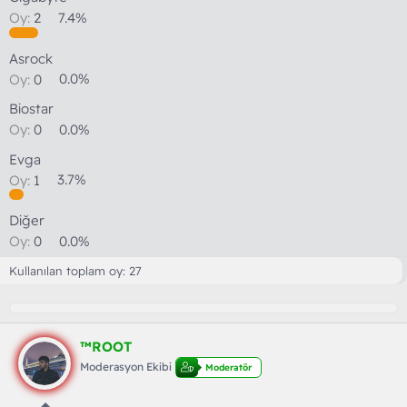
Oy:
2
7.4%
Asrock
Oy:
0
0.0%
Biostar
Oy:
0
0.0%
Evga
Oy:
1
3.7%
Diğer
Oy:
0
0.0%
Kullanılan toplam oy
27
™ROOT
Moderasyon Ekibi
Moderatör