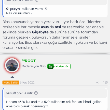
yakup1349' Alıntı:
Gigabyte
kullanan varmı ??
Nasıldır ürünleri ?
Bios konusunda yerden yere vuruluyor basit özelliklerden
resizeable bar mesela
asus
da
msi
da resizeable bar enable
şeklinde olurken
Gigabyte
da sürüne sürüne forumdan
foruma gezerek buluyorsun daha terimsele isimler
kullanıyorlar. Bios olaraksa çoğu özellikten yoksun ve bütçeyi
oradan kısmışlar gibi.
™ROOT
Moderasyon Ekibi
Moderatör
6 Kas 2022
#13
Konu Sahibi
yusuffbp7' Alıntı:
Hocam a320 kullandım a 520 kullandım tek farkları isimdi galiba
ama bios olarak hosumagitti