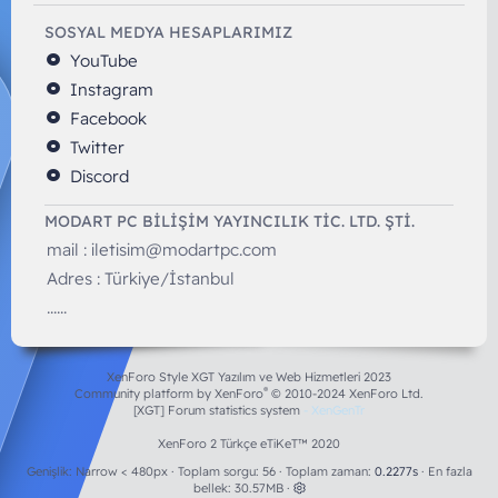
SOSYAL MEDYA HESAPLARIMIZ
YouTube
Instagram
Facebook
Twitter
Discord
MODART PC BILIŞIM YAYINCILIK TİC. LTD. ŞTİ.
mail :
iletisim@modartpc.com
Adres : Türkiye/İstanbul
......
XenForo Style XGT Yazılım ve Web Hizmetleri 2023
®
Community platform by XenForo
© 2010-2024 XenForo Ltd.
[XGT] Forum statistics system
- XenGenTr
XenForo 2 Türkçe eTiKeT™ 2020
Genişlik
Toplam sorgu
56
Toplam zaman
0.2277s
En fazla
bellek
30.57MB