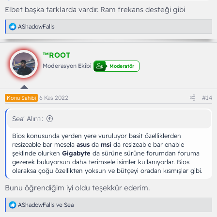
Elbet başka farklarda vardır. Ram frekans desteği gibi
T
AShadowFalls
e
p
k
™ROOT
i
l
Moderasyon Ekibi
Moderatör
e
r
:
6 Kas 2022
#14
Konu Sahibi
Sea' Alıntı:
Bios konusunda yerden yere vuruluyor basit özelliklerden
resizeable bar mesela
asus
da
msi
da resizeable bar enable
şeklinde olurken
Gigabyte
da sürüne sürüne forumdan foruma
gezerek buluyorsun daha terimsele isimler kullanıyorlar. Bios
olaraksa çoğu özellikten yoksun ve bütçeyi oradan kısmışlar gibi.
Bunu öğrendiğim iyi oldu teşekkür ederim.
T
AShadowFalls
ve
Sea
e