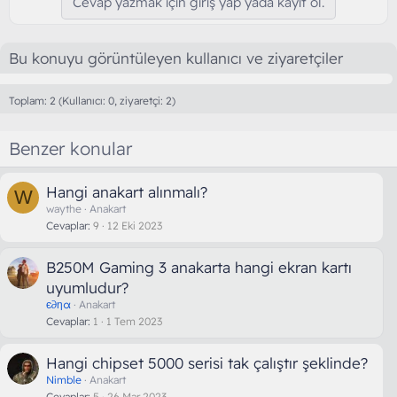
Cevap yazmak için giriş yap yada kayıt ol.
Bu konuyu görüntüleyen kullanıcı ve ziyaretçiler
Toplam: 2 (Kullanıcı: 0, ziyaretçi: 2)
Benzer konular
Hangi anakart alınmalı?
W
waythe
Anakart
Cevaplar
9
12 Eki 2023
B250M Gaming 3 anakarta hangi ekran kartı
uyumludur?
є∂ηα
Anakart
Cevaplar
1
1 Tem 2023
Hangi chipset 5000 serisi tak çalıştır şeklinde?
Nimble
Anakart
Cevaplar
5
26 Mar 2023