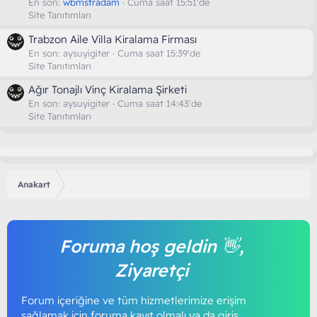
En son:
wbmstradam
Cuma saat 15:51'de
Site Tanıtımları
Trabzon Aile Villa Kiralama Firması
En son:
aysuyigiter
Cuma saat 15:39'de
Site Tanıtımları
Ağır Tonajlı Vinç Kiralama Şirketi
En son:
aysuyigiter
Cuma saat 14:43'de
Site Tanıtımları
Anakart
Foruma hoş geldin 👋,
Ziyaretçi
Forum içeriğine ve tüm hizmetlerimize erişim
sağlamak için foruma kayıt olmalı ya da giriş