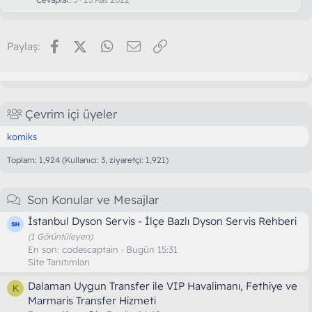
Facebook
X (Twitter)
WhatsApp
E-posta
Link
Paylaş:
Çevrim içi üyeler
komiks
Toplam: 1,924 (Kullanıcı: 3, ziyaretçi: 1,921)
Son Konular ve Mesajlar
İstanbul Dyson Servis - İlçe Bazlı Dyson Servis Rehberi
(1 Görüntüleyen)
En son:
codescaptain
Bugün 15:31
Site Tanıtımları
Dalaman Uygun Transfer ile VIP Havalimanı, Fethiye ve
K
Marmaris Transfer Hizmeti