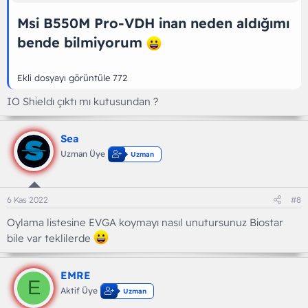
Msi
B550M Pro-VDH inan neden aldığımı
bende bilmiyorum
Ekli dosyayı görüntüle 772
IO Shieldı çıktı mı kutusundan ?
Sea
Uzman Üye
Uzman
6 Kas 2022
#8
Oylama listesine EVGA koymayı nasıl unutursunuz Biostar
bile var teklilerde
EMRE
E
Aktif Üye
Uzman