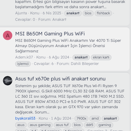
kapattım. Ertesi gün bilgisayarı kasanın power tuşuna basarak
başlatamadığımı fark ettim ve daha sonra anakart...
Ajunta
Konu
6 Nis 2025
anakart
bios
flshback
Cevaplar: 0
Forum:
Anakart
MSI B650M Gaming Plus WiFi
A
MSI B650M Gaming Plus WiFi Anakartım Var 4070 Ti Süper
Almayı Düşünüyorum Anakart İçin İşlemci Önerisi
Sağlarmısınız
Adem.k07
Konu
6 Ağu 2024
anakart
ekran kartı
Cevaplar: 6
Forum:
Dahili Bileşenler
işlemci
Asus tuf x670e plus wifi anakart sorunu
Sistemim şu şekilde; ASUS TUF X670e Plus Wi-Fi Ryzen 9
7900X işlemci. G.Skill 6000 MHz CL30 32 GB RAM. ASUS TUF
LC 360 II sıvı soğutma. MSI Spatium 480 1TB 7400 M.2 SSD.
ASUS TUF 850W ATX3.0 PCI-e 5.0 PWR. ASUS TUF GT 302
kasa. Ekran kartı olarak şu an GTX 970 var yakın zamanda
değişecek. Sorum...
byakorali53
Konu
1 Ağu 2024
7900x
amd
anakart
asus
asus gaming
asus tuf
bios
ddr5
gaming
Cevaplar: 2
Forum: