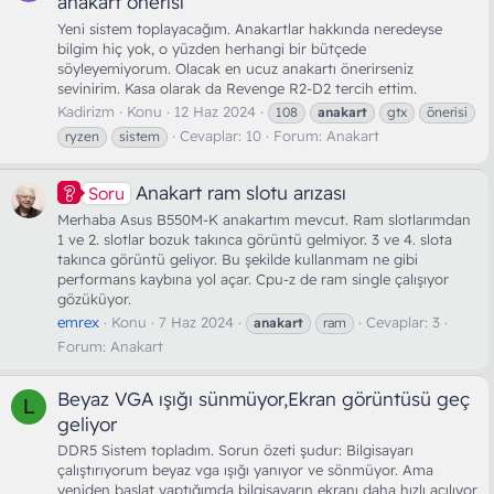
anakart önerisi
Yeni sistem toplayacağım. Anakartlar hakkında neredeyse
bilgim hiç yok, o yüzden herhangi bir bütçede
söyleyemiyorum. Olacak en ucuz anakartı önerirseniz
sevinirim. Kasa olarak da Revenge R2-D2 tercih ettim.
Kadirizm
Konu
12 Haz 2024
108
anakart
gtx
önerisi
Cevaplar: 10
Forum:
Anakart
ryzen
sistem
Anakart ram slotu arızası
Soru
Merhaba Asus B550M-K anakartım mevcut. Ram slotlarımdan
1 ve 2. slotlar bozuk takınca görüntü gelmiyor. 3 ve 4. slota
takınca görüntü geliyor. Bu şekilde kullanmam ne gibi
performans kaybına yol açar. Cpu-z de ram single çalışıyor
gözüküyor.
emrex
Konu
7 Haz 2024
Cevaplar: 3
anakart
ram
Forum:
Anakart
Beyaz VGA ışığı sünmüyor,Ekran görüntüsü geç
L
geliyor
DDR5 Sistem topladım. Sorun özeti şudur: Bilgisayarı
çalıştırıyorum beyaz vga ışığı yanıyor ve sönmüyor. Ama
yeniden başlat yaptığımda bilgisayarın ekranı daha hızlı açılıyor