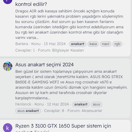
kontrol edilir?
Dragos AIR adlı kasaya sahibim önceki açtığım konuda
kasanın rgb lerini yakmakta problem yaşadığımı söylemiştim
bu sorunu çözdüm. Asıl sorum şu ben kasanın fanlarını
kumanda üzerinden istediğim gibi kontrol edebiliyorum ama
bu rgb leri anakart üzerinden kontrol etme gibi bir olanağım
varmı varsa...
Barlera
Konu
13 Haz 2024
anakart
kasa
nasıl
rgb
Cevaplar: 1
Forum:
Bilgisayar Kasaları
Asus anakart seçimi 2024
Ben güzel bir sistem toplamaya çalışıyorum ama anakart
seçerken ( amd olarak )terettütte kaldım. ASUS ROG STRIX
B650E-E GAMING WIFI ve Asus rog crosshair x670 e
arasında kaldım uzun ömürlü dizmek için hangisini seçmeliyim.
Asusun en iyi kartı amd tarafında crosshair diyorlar
karşılaştırmalarına...
hknlsnck
Konu
12 Haz 2024
anakart
asus
Cevaplar: 8
Forum:
Aksesuarlar
asus
anakart
Ryzen 3 3100 GTX 1650 Super sistem için