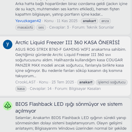
Arka hatta bağlı hoparlörden biraz cızırdama geldi (jackın içine
de su kaçtı, muhtemelen ses kartını etkiledi), hemen fişten
kapattım bilgisayarı, yatırıp portların içine kadar...
Yavuzkagan42
Konu
11 Kas 2025
anakart
arıza
Cevaplar: 3
Forum:
Teknik Sorunlar
masaüstü
ses
Arctic Liquid Freezer III 360 KASA ÖNERİSİ
ASUS ROG STRIX B760-F GAMING WIFI anakartına sahibim.
Geçtiğimiz günlerde Arctic Liquid Freezer III 360 sıvı
soğutucusunu aldım. Halihazırda kullandığım kasa COUGAR
PANZER MAX modeli ancak soğutucu, fanlarıyla birlikte kasa
içine sığmıyor. Bu nedenle fanları söküp kasanın dış kısmına
takıyorum...
CrookLAST
Konu
23 Tem 2025
anakart
işlemci soğutucu
Cevaplar: 14
Forum:
Bilgisayar Kasaları
kasa
BIOS Flashback LED ışığı sönmüyor ve sistem
açılmıyor
Selamlar; Anakartın BIOS Flashback LED ışığının sürekli yanıp
sönmesinden dolayı sistemi başlatamıyorum. Olayın gelişimi
anlatayım; Bilgisayarımı Windows üzerinden normal bir şekilde