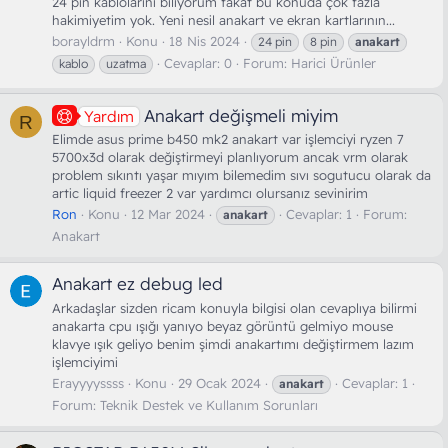
24 pin kablolarını biliyorum fakat bu konuda çok fazla
hakimiyetim yok. Yeni nesil anakart ve ekran kartlarının...
borayldrm
Konu
18 Nis 2024
24 pin
8 pin
anakart
Cevaplar: 0
Forum:
Harici Ürünler
kablo
uzatma
Anakart değişmeli miyim
Yardım
R
Elimde asus prime b450 mk2 anakart var işlemciyi ryzen 7
5700x3d olarak değiştirmeyi planlıyorum ancak vrm olarak
problem sıkıntı yaşar mıyım bilemedim sıvı sogutucu olarak da
artic liquid freezer 2 var yardımcı olursanız sevinirim
Ron
Konu
12 Mar 2024
Cevaplar: 1
Forum:
anakart
Anakart
Anakart ez debug led
Arkadaşlar sizden ricam konuyla bilgisi olan cevaplıya bilirmi
anakarta cpu ışığı yanıyo beyaz görüntü gelmiyo mouse
klavye ışık geliyo benim şimdi anakartımı değiştirmem lazım
işlemciyimi
Erayyyyssss
Konu
29 Ocak 2024
Cevaplar: 1
anakart
Forum:
Teknik Destek ve Kullanım Sorunları