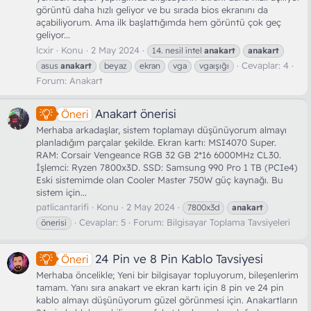
görüntü daha hızlı geliyor ve bu sırada bios ekranını da
açabiliyorum. Ama ilk başlattığımda hem görüntü çok geç
geliyor...
lcxir
Konu
2 May 2024
14. nesil intel
anakart
anakart
Cevaplar: 4
asus
anakart
beyaz
ekran
vga
vgaışığı
Forum:
Anakart
Anakart önerisi
Öneri
Merhaba arkadaşlar, sistem toplamayı düşünüyorum almayı
planladığım parçalar şekilde. Ekran kartı: MSI4070 Super.
RAM: Corsair Vengeance RGB 32 GB 2*16 6000MHz CL30.
İşlemci: Ryzen 7800x3D. SSD: Samsung 990 Pro 1 TB (PCIe4)
Eski sistemimde olan Cooler Master 750W güç kaynağı. Bu
sistem için...
patlicantarifi
Konu
2 May 2024
7800x3d
anakart
Cevaplar: 5
Forum:
Bilgisayar Toplama Tavsiyeleri
önerisi
24 Pin ve 8 Pin Kablo Tavsiyesi
Öneri
Merhaba öncelikle; Yeni bir bilgisayar topluyorum, bileşenlerim
tamam. Yanı sıra anakart ve ekran kartı için 8 pin ve 24 pin
kablo almayı düşünüyorum güzel görünmesi için. Anakartların