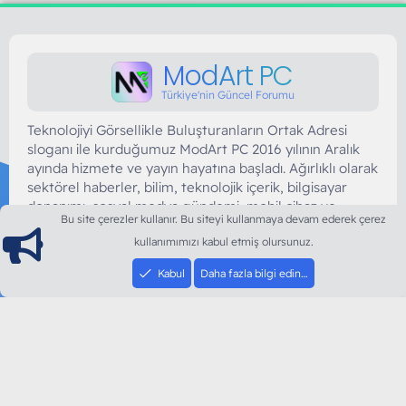
ModArt PC
Türkiye'nin Güncel Forumu
Teknolojiyi Görsellikle Buluşturanların Ortak Adresi
sloganı ile kurduğumuz ModArt PC 2016 yılının Aralık
ayında hizmete ve yayın hayatına başladı. Ağırlıklı olarak
sektörel haberler, bilim, teknolojik içerik, bilgisayar
donanımı, sosyal medya gündemi, mobil cihaz ve
Bu site çerezler kullanır. Bu siteyi kullanmaya devam ederek çerez
yazılımlar gibi güncel kaliteli ve özgün içerikleri siz
kullanımımızı kabul etmiş olursunuz.
değerli okurlarımıza ulaştırıyoruz.
Kabul
Daha fazla bilgi edin…
SOSYAL MEDYA HESAPLARIMIZ
YouTube
Instagram
Facebook
Twitter