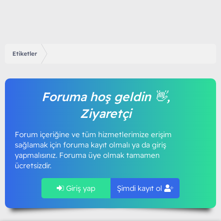
Etiketler
Foruma hoş geldin 👋,
Ziyaretçi
Forum içeriğine ve tüm hizmetlerimize erişim
sağlamak için foruma kayıt olmalı ya da giriş
yapmalısınız. Foruma üye olmak tamamen
ücretsizdir.
Giriş yap
Şimdi kayıt ol