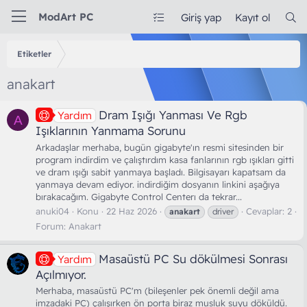
ModArt PC
Giriş yap
Kayıt ol
Etiketler
anakart
Dram Işığı Yanması Ve Rgb
Yardım
A
Işıklarının Yanmama Sorunu
Arkadaşlar merhaba, bugün gigabyte'ın resmi sitesinden bir
program indirdim ve çalıştırdım kasa fanlarının rgb ışıkları gitti
ve dram ışığı sabit yanmaya başladı. Bilgisayarı kapatsam da
yanmaya devam ediyor. indirdiğim dosyanın linkini aşağıya
bırakacağım. Gigabyte Control Centerı da tekrar...
anuki04
Konu
22 Haz 2026
Cevaplar: 2
anakart
driver
Forum:
Anakart
Masaüstü PC Su dökülmesi Sonrası
Yardım
Açılmıyor.
Merhaba, masaüstü PC'm (bileşenler pek önemli değil ama
imzadaki PC) çalışırken ön porta biraz musluk suyu döküldü.