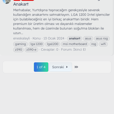
Anakart
Merhabalar, Yurtdışına taşınacağım gerekçesiyle severek
kullandığım anakartımı satmaktayım. LGA 1200 Intel işlemciler
için bulabileceğiniz en iyi birkaç anakarttan biridir. Hem
premium bir üretim olması ve dayanıklı malzemeler
kullanılması, hem de üzerinde bulunan soğutma blokları ile
uzun...
eneskalayli
Konu
13 Ocak 2024
anakart
asus
asus rog
gaming
lga 1200
lga1200
msi motherboard
rog
wifi
Cevaplar: 0
Forum:
İkinci El
z590
z590-e
Son
1 of 4
Sonraki