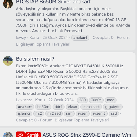
BIOSTAR B650M Silver anakart
Arkadaşlar iyi akşamlar. Başlıktaki anakart için neler
söyleyebilirsiniz kullanılır mı? Nette biraz bakınca bazı
sorunlarının olduğunu okudum kullanan var mı 4060 16 GB-
7500F için alacağım. Ayrıca Link Removed elimde bu RAM'de
mevcut. Anakart bu: Link Removed
lewzy
Konu
23 Ocak 2024
Cevaplar: 0
Forum:
anakart
Bilgisayar Toplama Tavsiyeleri
Bu sistem nasıl?
Ekran kartı:3060ti Anakart:GIGABYTE B450M K 3600MHz
DDR4 İşlemci:AMD Ryzen 5 5600G Ram:2x8 3600mhz
Hafıza:MLD M300 500GB NVME 2280 Gen3x4 M.2 SSD
(3300MB Okuma / 3100MB Yazma) Arkadaşlar bilgisayar
anlmında son 2-3 günde arastırarak bi fikir sahibi oldugum o
fikirle olusturdugum bi pc ekran...
Lekarzzz
Konu
22 Ocak 2024
280
3060ti
amd
anakart
b450m
ddr4
ekran
ekran kartı
gigabyte
işlemci
m.2
m.2 ssd
ram
ryzen
ryzen 5
ssd
Cevaplar: 0
Forum:
Bilgisayar Toplama Tavsiyeleri
ASUS ROG Strix Z590-E Gaming Wifi
Satılık