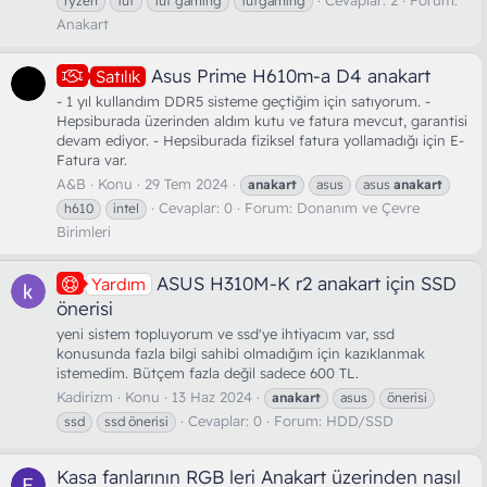
ryzen
tuf
tuf gaming
tufgaming
Anakart
Asus Prime H610m-a D4 anakart
Satılık
- 1 yıl kullandım DDR5 sisteme geçtiğim için satıyorum. -
Hepsiburada üzerinden aldım kutu ve fatura mevcut, garantisi
devam ediyor. - Hepsiburada fiziksel fatura yollamadığı için E-
Fatura var.
A&B
Konu
29 Tem 2024
anakart
asus
asus
anakart
Cevaplar: 0
Forum:
Donanım ve Çevre
h610
intel
Birimleri
ASUS H310M-K r2 anakart için SSD
Yardım
önerisi
yeni sistem topluyorum ve ssd'ye ihtiyacım var, ssd
konusunda fazla bilgi sahibi olmadığım için kazıklanmak
istemedim. Bütçem fazla değil sadece 600 TL.
Kadirizm
Konu
13 Haz 2024
anakart
asus
önerisi
Cevaplar: 0
Forum:
HDD/SSD
ssd
ssd önerisi
Kasa fanlarının RGB leri Anakart üzerinden nasıl