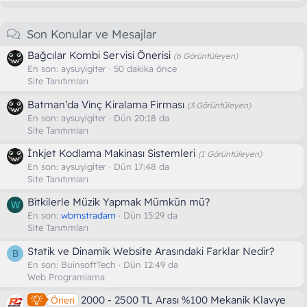
Son Konular ve Mesajlar
Bağcılar Kombi Servisi Önerisi
(6 Görüntüleyen)
En son:
aysuyigiter
50 dakika önce
Site Tanıtımları
Batman’da Vinç Kiralama Firması
(3 Görüntüleyen)
En son:
aysuyigiter
Dün 20:18 da
Site Tanıtımları
İnkjet Kodlama Makinası Sistemleri
(1 Görüntüleyen)
En son:
aysuyigiter
Dün 17:48 da
Site Tanıtımları
Bitkilerle Müzik Yapmak Mümkün mü?
W
En son:
wbmstradam
Dün 15:29 da
Site Tanıtımları
Statik ve Dinamik Website Arasındaki Farklar Nedir?
B
En son:
BuinsoftTech
Dün 12:49 da
Web Programlama
2000 - 2500 TL Arası %100 Mekanik Klavye
Öneri