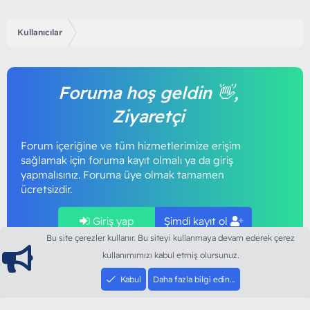
Kullanıcılar
Foruma hoş geldin 👋,
Ziyaretçi
Forum içeriğine ve tüm hizmetlerimize erişim
sağlamak için foruma kayıt olmalı ya da giriş
yapmalısınız. Foruma üye olmak tamamen
ücretsizdir.
Giriş yap
Şimdi kayıt ol
Bu site çerezler kullanır. Bu siteyi kullanmaya devam ederek çerez
kullanımımızı kabul etmiş olursunuz.
Kabul
Daha fazla bilgi edin…