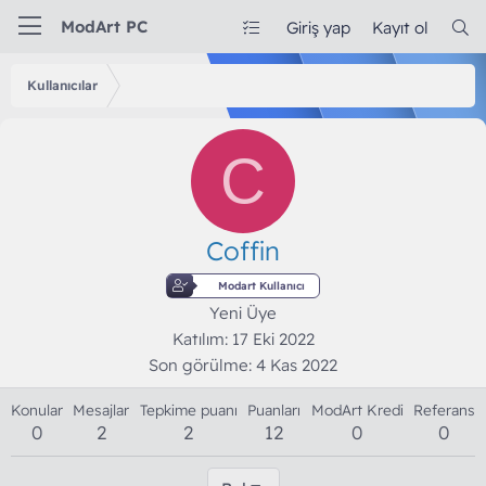
ModArt PC
Giriş yap
Kayıt ol
Kullanıcılar
C
Coffin
Modart Kullanıcı
Yeni Üye
Katılım
17 Eki 2022
Son görülme
4 Kas 2022
Konular
Mesajlar
Tepkime puanı
Puanları
ModArt Kredi
Referans
0
2
2
12
0
0