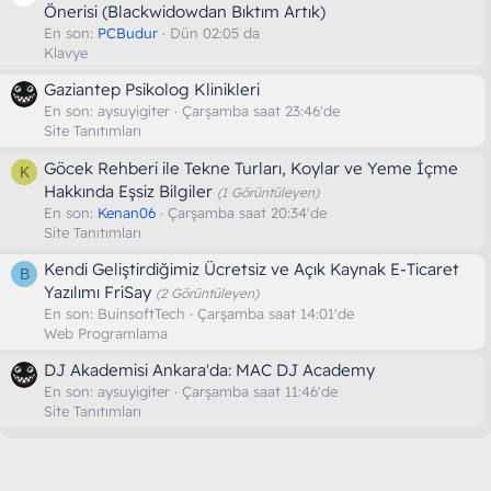
Önerisi (Blackwidowdan Bıktım Artık)
En son:
PCBudur
Dün 02:05 da
Klavye
Gaziantep Psikolog Klinikleri
En son:
aysuyigiter
Çarşamba saat 23:46'de
Site Tanıtımları
Göcek Rehberi ile Tekne Turları, Koylar ve Yeme İçme
K
Hakkında Eşsiz Bilgiler
(1 Görüntüleyen)
En son:
Kenan06
Çarşamba saat 20:34'de
Site Tanıtımları
Kendi Geliştirdiğimiz Ücretsiz ve Açık Kaynak E-Ticaret
B
Yazılımı FriSay
(2 Görüntüleyen)
En son:
BuinsoftTech
Çarşamba saat 14:01'de
Web Programlama
DJ Akademisi Ankara'da: MAC DJ Academy
En son:
aysuyigiter
Çarşamba saat 11:46'de
Site Tanıtımları