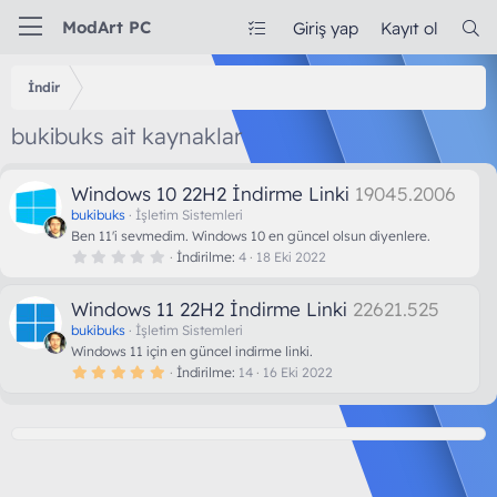
ModArt PC
Giriş yap
Kayıt ol
İndir
bukibuks ait kaynaklar
Windows 10 22H2 İndirme Linki
19045.2006
bukibuks
İşletim Sistemleri
Ben 11'i sevmedim. Windows 10 en güncel olsun diyenlere.
0
İndirilme
4
18 Eki 2022
.
0
0
Windows 11 22H2 İndirme Linki
22621.525
y
ı
bukibuks
İşletim Sistemleri
l
d
Windows 11 için en güncel indirme linki.
ı
5
İndirilme
14
16 Eki 2022
z
.
0
0
y
ı
l
d
ı
z