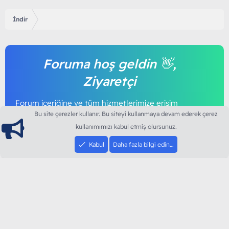
İndir
Foruma hoş geldin 👋,
Ziyaretçi
Forum içeriğine ve tüm hizmetlerimize erişim
sağlamak için foruma kayıt olmalı ya da giriş
Bu site çerezler kullanır. Bu siteyi kullanmaya devam ederek çerez
yapmalısınız. Foruma üye olmak tamamen
kullanımımızı kabul etmiş olursunuz.
ücretsizdir.
Kabul
Daha fazla bilgi edin…
Giriş yap
Şimdi kayıt ol