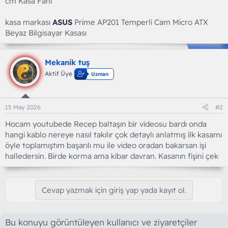
cm Kasa Fanı
kasa markası
ASUS
Prime AP201 Temperli Cam Micro ATX
Beyaz Bilgisayar Kasası
Mekanik tuş
Aktif Üye
Uzman
15 May 2026
#2
Hocam youtubede Recep baltaşın bir videosu bardı onda
hangi kablo nereye nasıl takılır çok detaylı anlatmış ilk kasamı
öyle toplamıştım başarılı mu ile video oradan bakarsan işi
halledersin. Birde korma ama kibar davran. Kasanın fişini çek
Cevap yazmak için giriş yap yada kayıt ol.
Bu konuyu görüntüleyen kullanıcı ve ziyaretçiler