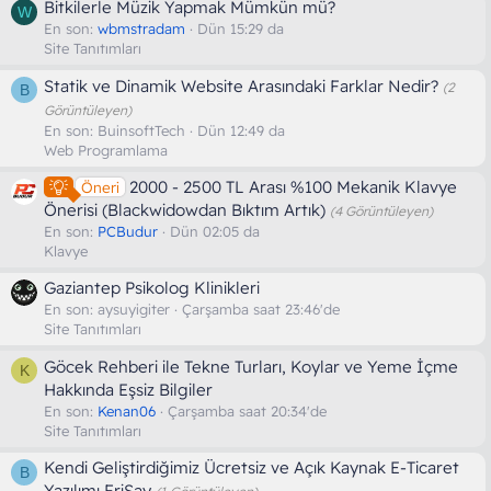
Bitkilerle Müzik Yapmak Mümkün mü?
W
En son:
wbmstradam
Dün 15:29 da
Site Tanıtımları
Statik ve Dinamik Website Arasındaki Farklar Nedir?
(2
B
Görüntüleyen)
En son:
BuinsoftTech
Dün 12:49 da
Web Programlama
2000 - 2500 TL Arası %100 Mekanik Klavye
Öneri
Önerisi (Blackwidowdan Bıktım Artık)
(4 Görüntüleyen)
En son:
PCBudur
Dün 02:05 da
Klavye
Gaziantep Psikolog Klinikleri
En son:
aysuyigiter
Çarşamba saat 23:46'de
Site Tanıtımları
Göcek Rehberi ile Tekne Turları, Koylar ve Yeme İçme
K
Hakkında Eşsiz Bilgiler
En son:
Kenan06
Çarşamba saat 20:34'de
Site Tanıtımları
Kendi Geliştirdiğimiz Ücretsiz ve Açık Kaynak E-Ticaret
B
Yazılımı FriSay