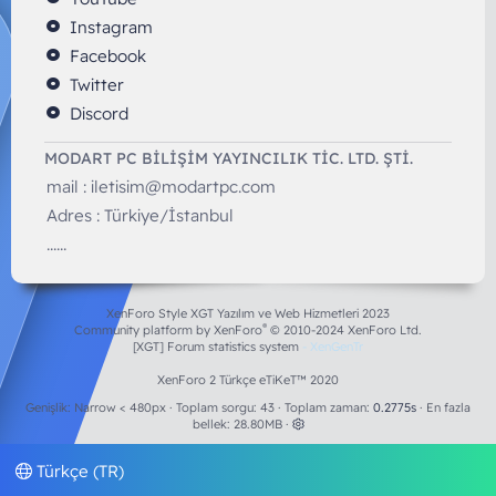
Instagram
Facebook
Twitter
Discord
MODART PC BILIŞIM YAYINCILIK TİC. LTD. ŞTİ.
mail :
iletisim@modartpc.com
Adres : Türkiye/İstanbul
......
XenForo Style XGT Yazılım ve Web Hizmetleri 2023
®
Community platform by XenForo
© 2010-2024 XenForo Ltd.
[XGT] Forum statistics system
- XenGenTr
XenForo 2 Türkçe eTiKeT™ 2020
Genişlik
Toplam sorgu
43
Toplam zaman
0.2775s
En fazla
bellek
28.80MB
Türkçe (TR)