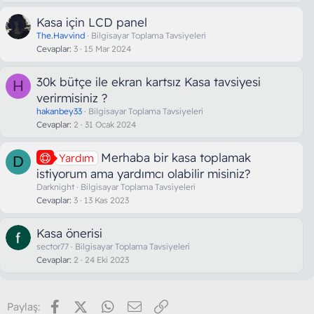
Kasa için LCD panel
The.Havvind
Bilgisayar Toplama Tavsiyeleri
Cevaplar
3
15 Mar 2024
30k bütçe ile ekran kartsız Kasa tavsiyesi
H
verirmisiniz ?
hakanbey33
Bilgisayar Toplama Tavsiyeleri
Cevaplar
2
31 Ocak 2024
Merhaba bir kasa toplamak
Yardım
D
istiyorum ama yardımcı olabilir misiniz?
Darknight
Bilgisayar Toplama Tavsiyeleri
Cevaplar
3
13 Kas 2023
Kasa önerisi
sector77
Bilgisayar Toplama Tavsiyeleri
Cevaplar
2
24 Eki 2023
Facebook
X (Twitter)
WhatsApp
E-posta
Link
Paylaş: