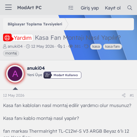
ModArt PC
Giriş yap
Kayıt ol
Bilgisayar Toplama Tavsiyeleri
Kasa Fan Montajı Nasıl Yapılır?
Yardım
K
B
C
G
E
anuki04
12 May 2026
1
381
kasa
kasa fanı
o
a
e
ö
t
montaj
n
ş
v
r
i
b
l
a
ü
k
anuki04
u
a
p
n
e
A
y
n
l
t
t
Yeni Üye
Modart Kullanıcı
u
g
a
ü
l
b
ı
r
l
e
a
ç
e
r
12 May 2026
#1
ş
t
m
l
a
e
Kasa fan kabloları nasıl montaj edilir yardımcı olur musunuz?
a
r
t
i
a
h
Kasa fanı kablo montajı nasıl yapılır?
n
i
fan markası Thermalright TL-C12W-S V3 ARGB Beyaz 6'lı 12