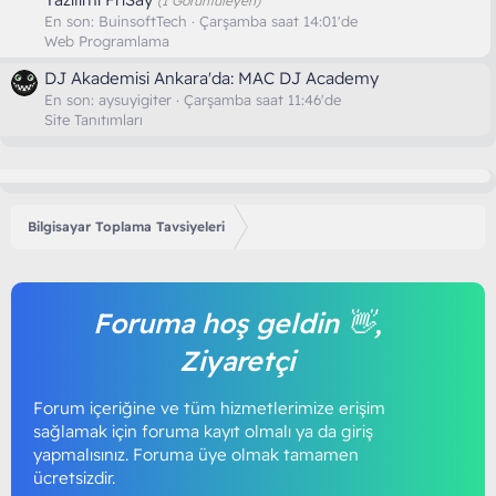
(1 Görüntüleyen)
En son:
BuinsoftTech
Çarşamba saat 14:01'de
Web Programlama
DJ Akademisi Ankara'da: MAC DJ Academy
En son:
aysuyigiter
Çarşamba saat 11:46'de
Site Tanıtımları
Bilgisayar Toplama Tavsiyeleri
Foruma hoş geldin 👋,
Ziyaretçi
Forum içeriğine ve tüm hizmetlerimize erişim
sağlamak için foruma kayıt olmalı ya da giriş
yapmalısınız. Foruma üye olmak tamamen
ücretsizdir.