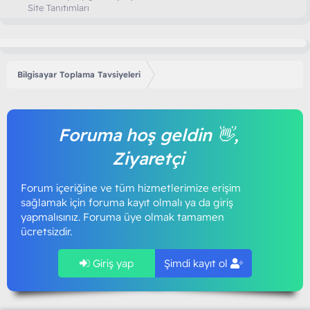
Site Tanıtımları
Bilgisayar Toplama Tavsiyeleri
Foruma hoş geldin 👋,
Ziyaretçi
Forum içeriğine ve tüm hizmetlerimize erişim
sağlamak için foruma kayıt olmalı ya da giriş
yapmalısınız. Foruma üye olmak tamamen
ücretsizdir.
Giriş yap
Şimdi kayıt ol