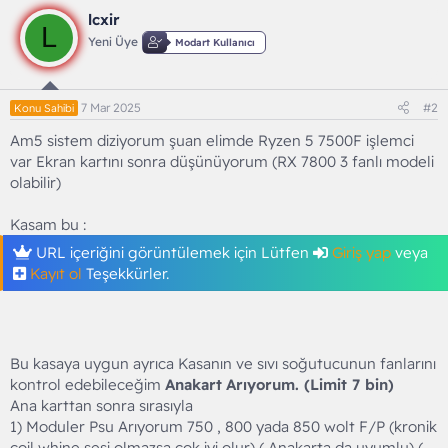
lcxir
L
Yeni Üye
Modart Kullanıcı
7 Mar 2025
#2
Konu Sahibi
Am5 sistem diziyorum şuan elimde Ryzen 5 7500F işlemci
var Ekran kartını sonra düşünüyorum (RX 7800 3 fanlı modeli
olabilir)
Kasam bu :
URL içeriğini görüntülemek için Lütfen
Giriş yap
veya
Kayıt ol
Teşekkürler.
Bu kasaya uygun ayrıca Kasanın ve sıvı soğutucunun fanlarını
kontrol edebileceğim
Anakart
Arıyorum. (Limit 7 bin)
Ana karttan sonra sırasıyla
1) Moduler Psu Arıyorum 750 , 800 yada 850 wolt F/P (kronik
coil whine sesi olmazsa çok iyi olur) ( Anakarta da uyumlu) (