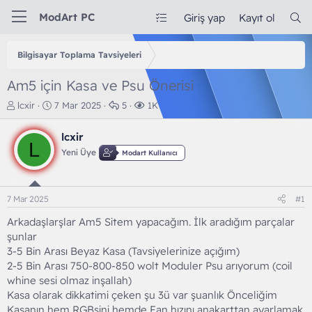
ModArt PC
Giriş yap
Kayıt ol
Bilgisayar Toplama Tavsiyeleri
Am5 için Kasa ve Psu Önerisi
K
B
C
G
lcxir
7 Mar 2025
5
1K
o
a
e
ö
n
ş
v
r
lcxir
b
l
a
ü
L
Yeni Üye
Modart Kullanıcı
u
a
p
n
y
n
l
t
u
g
a
ü
b
ı
r
l
7 Mar 2025
#1
a
ç
e
ş
t
m
Arkadaşlarşlar Am5 Sitem yapacağım. İlk aradığım parçalar
l
a
e
şunlar
a
r
3-5 Bin Arası Beyaz Kasa (Tavsiyelerinize açığım)
t
i
2-5 Bin Arası 750-800-850 wolt Moduler Psu arıyorum (coil
a
h
whine sesi olmaz inşallah)
n
i
Kasa olarak dikkatimi çeken şu 3ü var şuanlık Önceliğim
Kasanın hem RGBsini hemde Fan hızını anakarttan ayarlamak.