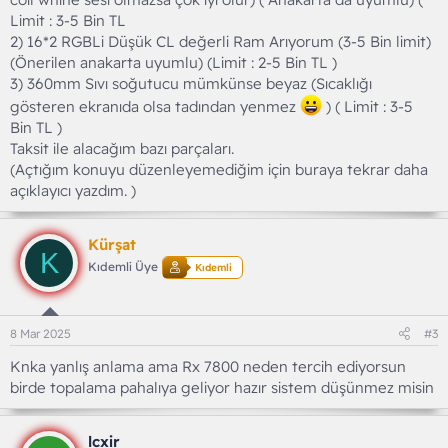
Limit : 3-5 Bin TL
2) 16*2 RGBLi Düşük CL değerli Ram Arıyorum (3-5 Bin limit)
(Önerilen anakarta uyumlu) (Limit : 2-5 Bin TL )
3) 360mm Sıvı soğutucu mümkünse beyaz (Sıcaklığı
gösteren ekranıda olsa tadından yenmez
) ( Limit : 3-5
Bin TL )
Taksit ile alacağım bazı parçaları.
(Açtığım konuyu düzenleyemediğim için buraya tekrar daha
açıklayıcı yazdım. )
Kürşat
K
Kıdemli Üye
Kıdemli
8 Mar 2025
#3
Knka yanlış anlama ama Rx 7800 neden tercih ediyorsun
birde topalama pahalıya geliyor hazır sistem düşünmez misin
lcxir