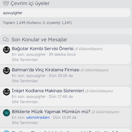
Çevrim içi üyeler
aysuyigiter
Toplam: 1,249 (Kullanıcı: 2, ziyaretçi: 1,247)
Son Konular ve Mesajlar
Bağcılar Kombi Servisi Önerisi
(5 Görüntüleyen)
En son:
aysuyigiter
39 dakika önce
Site Tanıtımları
Batman’da Vinç Kiralama Firması
(6 Görüntüleyen)
En son:
aysuyigiter
Dün 20:18 da
Site Tanıtımları
İnkjet Kodlama Makinası Sistemleri
(3 Görüntüleyen)
En son:
aysuyigiter
Dün 17:48 da
Site Tanıtımları
Bitkilerle Müzik Yapmak Mümkün mü?
(2 Görüntüleyen)
W
En son:
wbmstradam
Dün 15:29 da
Site Tanıtımları