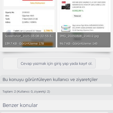
Screenshot_2025-03-08-22-53-36-282_com.android.chrome.jpg
IMG_20250308_214112.jpg
139.7 KB · Görüntüleme: 178
96.7 KB · Görüntüleme: 145
Cevap yazmak için giriş yap yada kayıt ol.
Bu konuyu görüntüleyen kullanıcı ve ziyaretçiler
Toplam: 2 (Kullanıcı: 0, ziyaretçi: 2)
Benzer konular