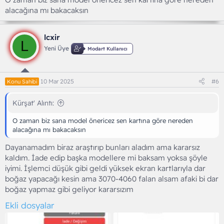
4) Parçaları kendim araştırarak seçip aldığımda örnek veriyorum
alacağına mı bakacaksın
2-3 ürünü premium karta peşin fiyatına taksit yaptığımda aylık
1000Tl 2000TL taksitle istediğim ve belirlediğim ürünü
alabiliyorum
lcxir
L
Yeni Üye
Modart Kullanıcı
10 Mar 2025
#6
Konu Sahibi
Kürşat' Alıntı:
O zaman biz sana model önericez sen kartına göre nereden
alacağına mı bakacaksın
Dayanamadım biraz araştırıp bunları aladım ama kararsız
kaldım. İade edip başka modellere mi baksam yoksa şöyle
iyimi. İşlemci düşük gibi geldi yüksek ekran kartlarıyla dar
boğaz yapacağı kesin ama 3070-4060 falan alsam afaki bi dar
boğaz yapmaz gibi geliyor kararsızım
Ekli dosyalar