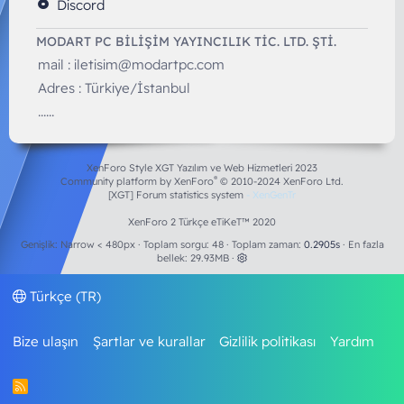
Discord
MODART PC BILIŞIM YAYINCILIK TİC. LTD. ŞTİ.
mail :
iletisim@modartpc.com
Adres : Türkiye/İstanbul
......
XenForo Style XGT Yazılım ve Web Hizmetleri 2023
®
Community platform by XenForo
© 2010-2024 XenForo Ltd.
[XGT] Forum statistics system
- XenGenTr
XenForo 2 Türkçe eTiKeT™ 2020
Genişlik
Toplam sorgu
48
Toplam zaman
0.2905s
En fazla
bellek
29.93MB
Türkçe (TR)
Bize ulaşın
Şartlar ve kurallar
Gizlilik politikası
Yardım
R
S