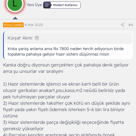
L
Yeni Üye
Modart Kullanıcı
8 Mar 2025
#4
Konu Sahibi
Kürşat' Alıntı:
Knka yanlış anlama ama Rx 7800 neden tercih ediyorsun birde
topalama pahalıya geliyor hazır sistem düşünmez misin
Kanka doğru diyorsun gerçekten çok pahalıya denk geliyor
ama şu unsurlar var sıralıyım
1) Hazır sistemlerde işlemci ve ekran kartı belli bir ürün
oluyor gerikalan anakart,psu,kasa,m2 neüdü belirisiz yada
pek tutulmayan parçalar oluyor
2) Hazır sistemlerde taksitler çok kötü en düşük şekilde aynı
fiyatı yada yakın fiyatı ödemek isterken 5-6 bin lira biniyor
üstüne
3) Hazır sistemlerde parça değişikliği seçeceğinde fiyatta
gereksiz yükseliyor
4) Parçaları kendim araştırarak seçip aldığımda örnek