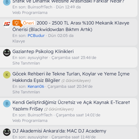
Statik ve Dinamik Website Arasındaki Farklar Nedir?
B
En son:
BuinsoftTech
Dün 12:49 da
Web Programlama
2000 - 2500 TL Arası %100 Mekanik Klavye
Öneri
Önerisi (Blackwidowdan Bıktım Artık)
En son:
PCBudur
Dün 02:05 da
Klavye
Gaziantep Psikolog Klinikleri
En son:
aysuyigiter
Çarşamba saat 23:46'de
Site Tanıtımları
Göcek Rehberi ile Tekne Turları, Koylar ve Yeme İçme
K
Hakkında Eşsiz Bilgiler
(1 Görüntüleyen)
En son:
Kenan06
Çarşamba saat 20:34'de
Site Tanıtımları
Kendi Geliştirdiğimiz Ücretsiz ve Açık Kaynak E-Ticaret
B
Yazılımı FriSay
(2 Görüntüleyen)
En son:
BuinsoftTech
Çarşamba saat 14:01'de
Web Programlama
DJ Akademisi Ankara'da: MAC DJ Academy
En son:
aysuyigiter
Çarşamba saat 11:46'de