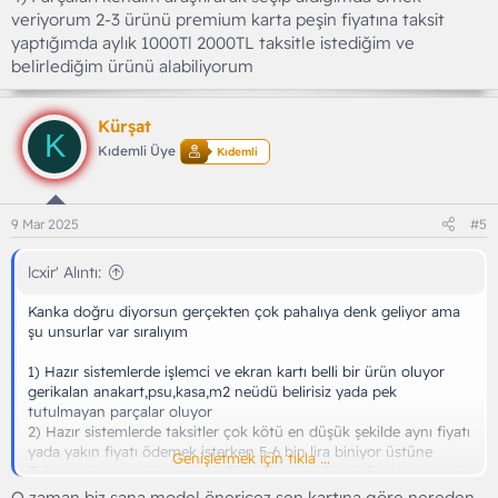
veriyorum 2-3 ürünü premium karta peşin fiyatına taksit
yaptığımda aylık 1000Tl 2000TL taksitle istediğim ve
belirlediğim ürünü alabiliyorum
Kürşat
K
Kıdemli Üye
Kıdemli
9 Mar 2025
#5
lcxir' Alıntı:
Kanka doğru diyorsun gerçekten çok pahalıya denk geliyor ama
şu unsurlar var sıralıyım
1) Hazır sistemlerde işlemci ve ekran kartı belli bir ürün oluyor
gerikalan anakart,psu,kasa,m2 neüdü belirisiz yada pek
tutulmayan parçalar oluyor
2) Hazır sistemlerde taksitler çok kötü en düşük şekilde aynı fiyatı
yada yakın fiyatı ödemek isterken 5-6 bin lira biniyor üstüne
Genişletmek için tıkla ...
3) Hazır sistemlerde parça değişikliği seçeceğinde fiyatta gereksiz
yükseliyor
O zaman biz sana model önericez sen kartına göre nereden