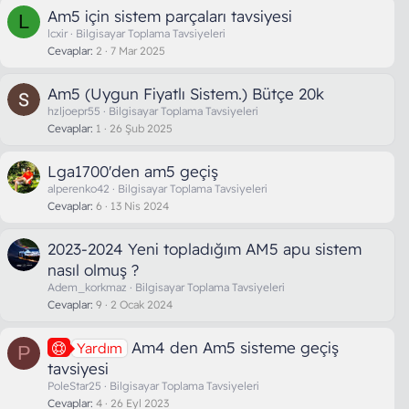
Am5 için sistem parçaları tavsiyesi
L
lcxir
Bilgisayar Toplama Tavsiyeleri
Cevaplar
2
7 Mar 2025
Am5 (Uygun Fiyatlı Sistem.) Bütçe 20k
hzljoepr55
Bilgisayar Toplama Tavsiyeleri
Cevaplar
1
26 Şub 2025
Lga1700'den am5 geçiş
alperenko42
Bilgisayar Toplama Tavsiyeleri
Cevaplar
6
13 Nis 2024
2023-2024 Yeni topladığım AM5 apu sistem
nasıl olmuş ?
Adem_korkmaz
Bilgisayar Toplama Tavsiyeleri
Cevaplar
9
2 Ocak 2024
Am4 den Am5 sisteme geçiş
Yardım
P
tavsiyesi
PoleStar25
Bilgisayar Toplama Tavsiyeleri
Cevaplar
4
26 Eyl 2023