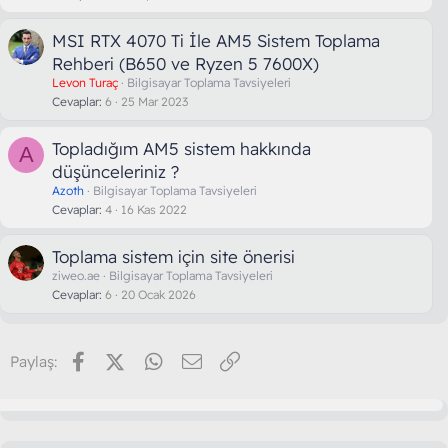
MSI RTX 4070 Ti İle AM5 Sistem Toplama
Rehberi (B650 ve Ryzen 5 7600X)
Levon Turaç
Bilgisayar Toplama Tavsiyeleri
Cevaplar
6
25 Mar 2023
Topladığım AM5 sistem hakkında
A
düşünceleriniz ?
Azoth
Bilgisayar Toplama Tavsiyeleri
Cevaplar
4
16 Kas 2022
Toplama sistem için site önerisi
ziweo.ae
Bilgisayar Toplama Tavsiyeleri
Cevaplar
6
20 Ocak 2026
Facebook
X (Twitter)
WhatsApp
E-posta
Link
Paylaş: