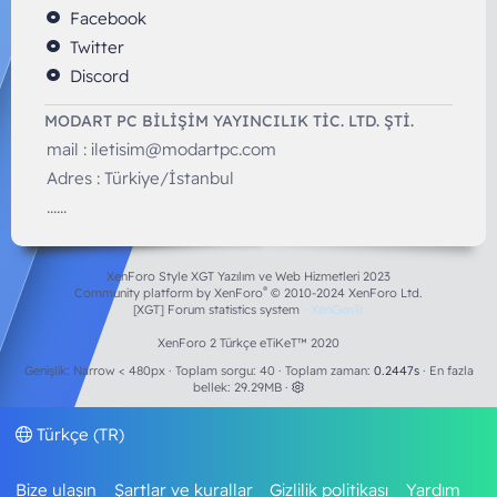
Facebook
Twitter
Discord
MODART PC BILIŞIM YAYINCILIK TİC. LTD. ŞTİ.
mail :
iletisim@modartpc.com
Adres : Türkiye/İstanbul
......
XenForo Style XGT Yazılım ve Web Hizmetleri 2023
®
Community platform by XenForo
© 2010-2024 XenForo Ltd.
[XGT] Forum statistics system
- XenGenTr
XenForo 2 Türkçe eTiKeT™ 2020
Genişlik
Toplam sorgu
40
Toplam zaman
0.2447s
En fazla
bellek
29.29MB
Türkçe (TR)
Bize ulaşın
Şartlar ve kurallar
Gizlilik politikası
Yardım