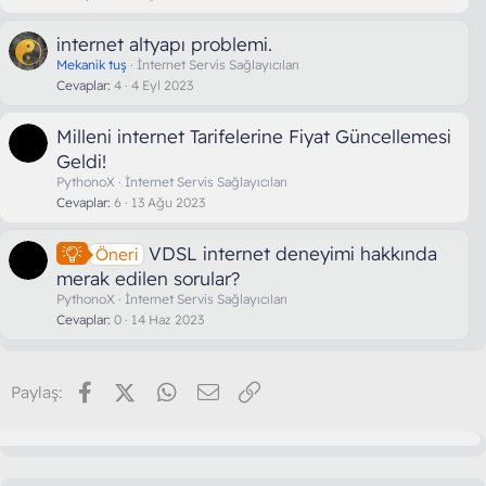
internet altyapı problemi.
Mekanik tuş
İnternet Servis Sağlayıcıları
Cevaplar
4
4 Eyl 2023
Milleni internet Tarifelerine Fiyat Güncellemesi
Geldi!
PythonoX
İnternet Servis Sağlayıcıları
Cevaplar
6
13 Ağu 2023
VDSL internet deneyimi hakkında
Öneri
merak edilen sorular?
PythonoX
İnternet Servis Sağlayıcıları
Cevaplar
0
14 Haz 2023
Facebook
X (Twitter)
WhatsApp
E-posta
Link
Paylaş: