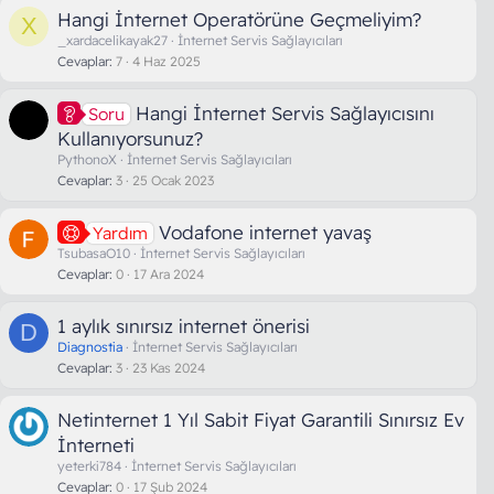
Hangi İnternet Operatörüne Geçmeliyim?
X
_xardacelikayak27
İnternet Servis Sağlayıcıları
Cevaplar
7
4 Haz 2025
Hangi İnternet Servis Sağlayıcısını
Soru
Kullanıyorsunuz?
PythonoX
İnternet Servis Sağlayıcıları
Cevaplar
3
25 Ocak 2023
Vodafone internet yavaş
Yardım
TsubasaO10
İnternet Servis Sağlayıcıları
Cevaplar
0
17 Ara 2024
1 aylık sınırsız internet önerisi
D
Diagnostia
İnternet Servis Sağlayıcıları
Cevaplar
3
23 Kas 2024
Netinternet 1 Yıl Sabit Fiyat Garantili Sınırsız Ev
İnterneti
yeterki784
İnternet Servis Sağlayıcıları
Cevaplar
0
17 Şub 2024