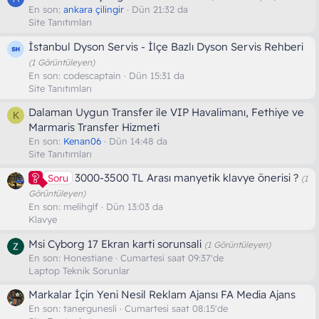
En son:
ankara çilingir
Dün 21:32 da
Site Tanıtımları
İstanbul Dyson Servis - İlçe Bazlı Dyson Servis Rehberi
(1 Görüntüleyen)
En son:
codescaptain
Dün 15:31 da
Site Tanıtımları
Dalaman Uygun Transfer ile VIP Havalimanı, Fethiye ve
K
Marmaris Transfer Hizmeti
En son:
Kenan06
Dün 14:48 da
Site Tanıtımları
3000-3500 TL Arası manyetik klavye önerisi ?
Soru
(1
Görüntüleyen)
En son:
melihglf
Dün 13:03 da
Klavye
Msi Cyborg 17 Ekran karti sorunsali
(1 Görüntüleyen)
En son:
Honestiane
Cumartesi saat 09:37'de
Laptop Teknik Sorunlar
Markalar İçin Yeni Nesil Reklam Ajansı FA Media Ajans
En son:
tanergunesli
Cumartesi saat 08:15'de