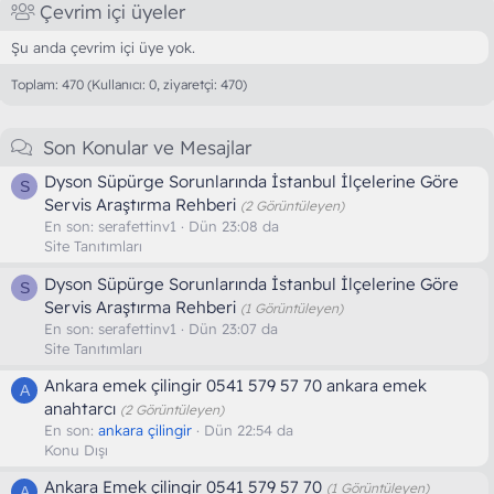
Çevrim içi üyeler
Şu anda çevrim içi üye yok.
Toplam: 470 (Kullanıcı: 0, ziyaretçi: 470)
Son Konular ve Mesajlar
Dyson Süpürge Sorunlarında İstanbul İlçelerine Göre
S
Servis Araştırma Rehberi
(2 Görüntüleyen)
En son:
serafettinv1
Dün 23:08 da
Site Tanıtımları
Dyson Süpürge Sorunlarında İstanbul İlçelerine Göre
S
Servis Araştırma Rehberi
(1 Görüntüleyen)
En son:
serafettinv1
Dün 23:07 da
Site Tanıtımları
Ankara emek çilingir 0541 579 57 70 ankara emek
A
anahtarcı
(2 Görüntüleyen)
En son:
ankara çilingir
Dün 22:54 da
Konu Dışı
Ankara Emek çilingir 0541 579 57 70
(1 Görüntüleyen)
A