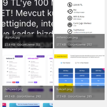
digitürk.jpg
milleniciom.png
22.8 KB · Görüntüleme: 311
17.7 KB · Görüntüleme: 252
netspeed.png
turkcell.png
49.3 KB · Görüntüleme: 290
17.3 KB · Görüntüleme: 285