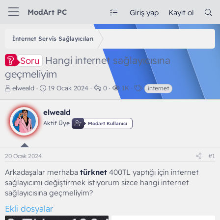
ModArt PC
Giriş yap
Kayıt ol
İnternet Servis Sağlayıcıları
Hangi internet sağlayıcısına
Soru
geçmeliyim
K
B
C
G
E
elweald
19 Ocak 2024
0
1K
internet
o
a
e
ö
t
n
ş
v
r
i
elweald
b
l
a
ü
k
u
a
p
n
e
Aktif Üye
Modart Kullanıcı
y
n
l
t
t
u
g
a
ü
l
b
ı
r
l
e
20 Ocak 2024
#1
a
ç
e
r
ş
t
m
Arkadaşalar merhaba
türknet
400TL yaptığı için internet
l
a
e
sağlayıcımı değiştirmek istiyorum sizce hangi internet
a
r
sağlayıcısına geçmeliyim?
t
i
a
h
Ekli dosyalar
n
i