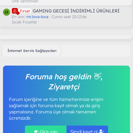
Site Tanıtımları
GAMING GECESİ İNDİRİMLİ ÜRÜNLERİ
Fırsat
M
En son:
mr.lova-lova
Cuma saat 22:12'de
Sıcak Fırsatlar
İnternet Servis Sağlayıcıları
Foruma hoş geldin 👋,
Ziyaretçi
Forum içeriğine ve tüm hizmetlerimize erişim
sağlamak için foruma kayıt olmalı ya da giriş
yapmalısınız. Foruma üye olmak tamamen
ücretsizdir.
Giriş yap
Şimdi kayıt ol