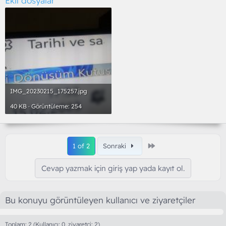
Ekli dosyalar
IMG_20230215_175257.jpg
40 KB · Görüntüleme: 254
Son
1 of 2
Sonraki
Cevap yazmak için giriş yap yada kayıt ol.
Bu konuyu görüntüleyen kullanıcı ve ziyaretçiler
Toplam: 2 (Kullanıcı: 0, ziyaretçi: 2)