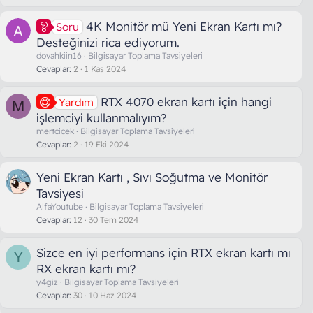
u
4K Monitör mü Yeni Ekran Kartı mı?
Soru
Desteğinizi rica ediyorum.
dovahkiin16
Bilgisayar Toplama Tavsiyeleri
Cevaplar
2
1 Kas 2024
RTX 4070 ekran kartı için hangi
Yardım
M
işlemciyi kullanmalıyım?
mertcicek
Bilgisayar Toplama Tavsiyeleri
Cevaplar
2
19 Eki 2024
Yeni Ekran Kartı , Sıvı Soğutma ve Monitör
Tavsiyesi
AlfaYoutube
Bilgisayar Toplama Tavsiyeleri
Cevaplar
12
30 Tem 2024
Sizce en iyi performans için RTX ekran kartı mı
Y
RX ekran kartı mı?
y4giz
Bilgisayar Toplama Tavsiyeleri
Cevaplar
30
10 Haz 2024