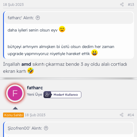
18 Şub 2023
#13
fatharc' Alıntı:
daha iyileri senin olsun eyv
bütçeyi artırıyım almışken bi üstü olsun dedim her zaman
upgrade yapmnıyoruz niyetiyle hareket ettik
İnşallah
amd
sıkıntı çıkarmaz bende 3 ay oldu alalı cortladı
ekran kartı
fatharc
F
Yeni Üye
Modart Kullanıcı
18 Şub 2023
#14
Konu Sahibi
Şizofren00' Alıntı: