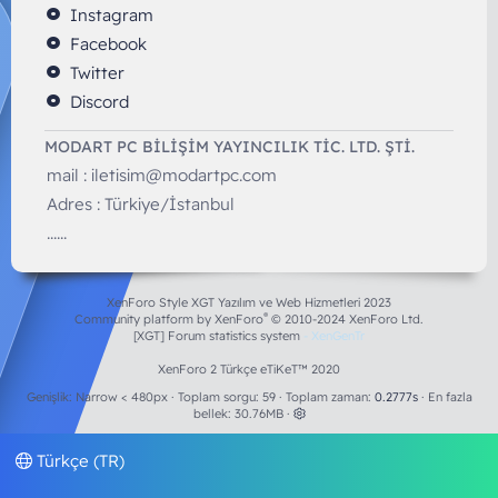
Instagram
Facebook
Twitter
Discord
MODART PC BILIŞIM YAYINCILIK TİC. LTD. ŞTİ.
mail :
iletisim@modartpc.com
Adres : Türkiye/İstanbul
......
XenForo Style XGT Yazılım ve Web Hizmetleri 2023
®
Community platform by XenForo
© 2010-2024 XenForo Ltd.
[XGT] Forum statistics system
- XenGenTr
XenForo 2 Türkçe eTiKeT™ 2020
Genişlik
Toplam sorgu
59
Toplam zaman
0.2777s
En fazla
bellek
30.76MB
Türkçe (TR)