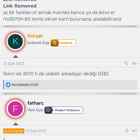
Link Removed
az bir farklan xt almak mantıklı bence ya da ikinci el
rtx3070ti-80 temiz ekran kartı bulursanız aladabilirsiniz
Kürşat
K
Kıdemli Üye
Kıdemli
15 Şub 2023
#6
İkinci ek 3070 ti de olabilir arkadaşın dediği GİBİ
T
beratakdemir00
e
p
k
fatharc
i
F
l
Yeni Üye
Modart Kullanıcı
e
r
:
15 Şub 2023
#7
Konu Sahibi