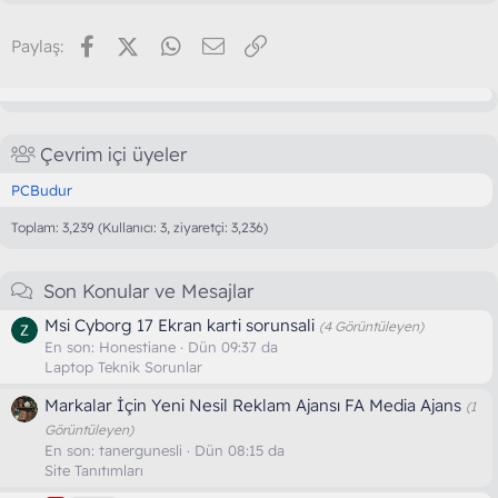
Facebook
X (Twitter)
WhatsApp
E-posta
Link
Paylaş:
Çevrim içi üyeler
PCBudur
Toplam: 3,239 (Kullanıcı: 3, ziyaretçi: 3,236)
Son Konular ve Mesajlar
Msi Cyborg 17 Ekran karti sorunsali
(4 Görüntüleyen)
En son:
Honestiane
Dün 09:37 da
Laptop Teknik Sorunlar
Markalar İçin Yeni Nesil Reklam Ajansı FA Media Ajans
(1
Görüntüleyen)
En son:
tanergunesli
Dün 08:15 da
Site Tanıtımları