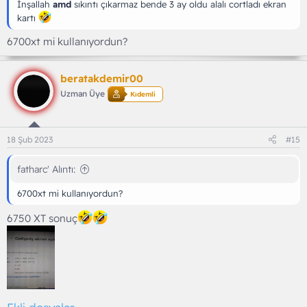
İnşallah
amd
sıkıntı çıkarmaz bende 3 ay oldu alalı cortladı ekran
kartı
6700xt mi kullanıyordun?
beratakdemir00
Uzman Üye
Kıdemli
18 Şub 2023
#15
fatharc' Alıntı:
6700xt mi kullanıyordun?
6750 XT sonuç