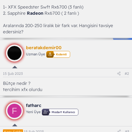
1- XFX Speedster Swft Rx6700 (3 fanlı)
2. Sapphire
Radeon
Rx6700 ( 2 fanlı )
Aralarında 200-250 liralık bir fark var. Hangisini tavsiye
edersiniz?
beratakdemir00
Uzman Üye
Kıdemli
15 Şub 2023
#2
Bütçe nedir ?
tercihim xfx olurdu
fatharc
F
Yeni Üye
Modart Kullanıcı
15 Şub 2023
#3
Konu Sahibi