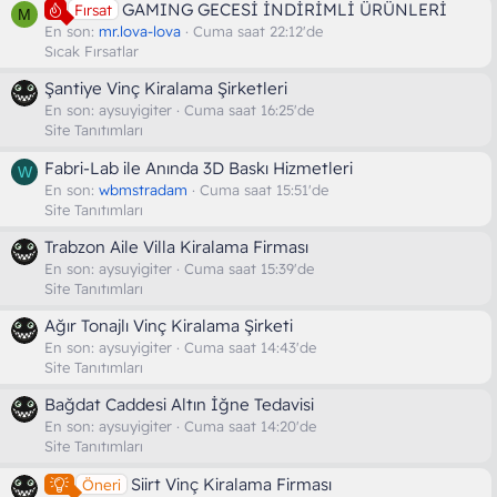
GAMING GECESİ İNDİRİMLİ ÜRÜNLERİ
Fırsat
M
En son:
mr.lova-lova
Cuma saat 22:12'de
Sıcak Fırsatlar
Şantiye Vinç Kiralama Şirketleri
En son:
aysuyigiter
Cuma saat 16:25'de
Site Tanıtımları
Fabri-Lab ile Anında 3D Baskı Hizmetleri
W
En son:
wbmstradam
Cuma saat 15:51'de
Site Tanıtımları
Trabzon Aile Villa Kiralama Firması
En son:
aysuyigiter
Cuma saat 15:39'de
Site Tanıtımları
Ağır Tonajlı Vinç Kiralama Şirketi
En son:
aysuyigiter
Cuma saat 14:43'de
Site Tanıtımları
Bağdat Caddesi Altın İğne Tedavisi
En son:
aysuyigiter
Cuma saat 14:20'de
Site Tanıtımları
Siirt Vinç Kiralama Firması
Öneri