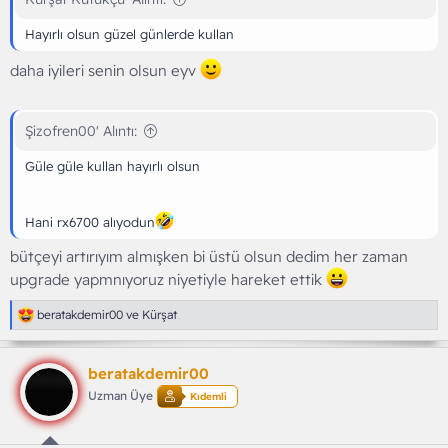
Hayırlı olsun güzel günlerde kullan
daha iyileri senin olsun eyv
Şizofren00' Alıntı:
Güle güle kullan hayırlı olsun
Hani rx6700 alıyodun
bütçeyi artırıyım almışken bi üstü olsun dedim her zaman
upgrade yapmnıyoruz niyetiyle hareket ettik
T
beratakdemir00
ve
Kürşat
e
p
k
beratakdemir00
i
l
Uzman Üye
Kıdemli
e
r
: