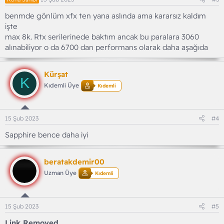
benmde gönlüm xfx ten yana aslında ama kararsız kaldım
işte
max 8k. Rtx serilerinede baktım ancak bu paralara 3060
alınabiliyor o da 6700 dan performans olarak daha aşağıda
Kürşat
K
Kıdemli Üye
Kıdemli
15 Şub 2023
#4
Sapphire bence daha iyi
beratakdemir00
Uzman Üye
Kıdemli
15 Şub 2023
#5
Link Removed