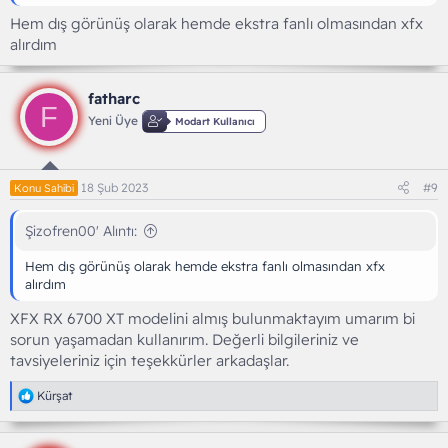
Hem dış görünüş olarak hemde ekstra fanlı olmasından xfx
alırdım
fatharc
F
Yeni Üye
Modart Kullanıcı
18 Şub 2023
#9
Konu Sahibi
Şizofren00' Alıntı:
Hem dış görünüş olarak hemde ekstra fanlı olmasından xfx
alırdım
XFX RX 6700 XT modelini almış bulunmaktayım umarım bi
sorun yaşamadan kullanırım. Değerli bilgileriniz ve
tavsiyeleriniz için teşekkürler arkadaşlar.
T
Kürşat
e
p
k