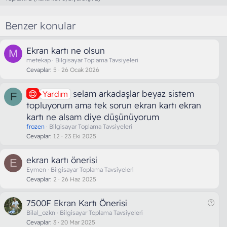
Benzer konular
Ekran kartı ne olsun
M
metekap
Bilgisayar Toplama Tavsiyeleri
Cevaplar
5
26 Ocak 2026
selam arkadaşlar beyaz sistem
Yardım
F
topluyorum ama tek sorun ekran kartı ekran
kartı ne alsam diye düşünüyorum
frozen
Bilgisayar Toplama Tavsiyeleri
Cevaplar
12
23 Eki 2025
ekran kartı önerisi
E
Eymen
Bilgisayar Toplama Tavsiyeleri
Cevaplar
2
26 Haz 2025
S
7500F Ekran Kartı Önerisi
o
Bilal_ozkn
Bilgisayar Toplama Tavsiyeleri
Cevaplar
3
20 Mar 2025
r