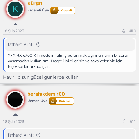
Kürşat
i
K
l
Kıdemli Üye
Kıdemli
e
r
:
18 Şub 2023
#10
fatharc' Alıntı:
XFX RX 6700 XT modelini almış bulunmaktayım umarım bi sorun
yaşamadan kullanırım. Değerli bilgileriniz ve tavsiyeleriniz için
teşekkürler arkadaşlar.
Hayırlı olsun güzel günlerde kullan
beratakdemir00
Uzman Üye
Kıdemli
18 Şub 2023
#11
fatharc' Alıntı: