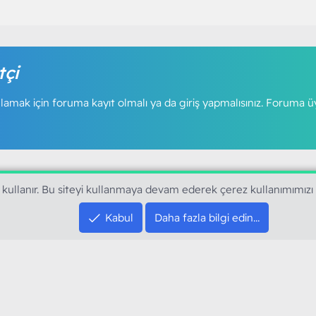
tçi
amak için foruma kayıt olmalı ya da giriş yapmalısınız. Foruma ü
 kullanır. Bu siteyi kullanmaya devam ederek çerez kullanımımızı
Kabul
Daha fazla bilgi edin…
SOSYAL MEDYA HE
YouTube
Instagram
resi sloganı ile kurduğumuz ModArt PC 2016
Facebook
dı. Ağırlıklı olarak sektörel haberler, bilim,
Twitter
ya gündemi, mobil cihaz ve yazılımlar gibi
Discord
arımıza ulaştırıyoruz.