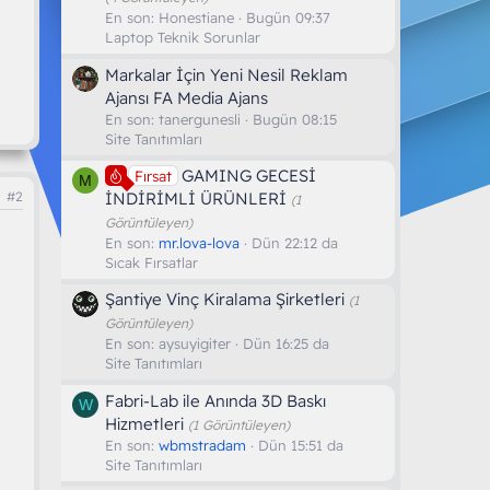
En son:
Honestiane
Bugün 09:37
Laptop Teknik Sorunlar
Markalar İçin Yeni Nesil Reklam
Ajansı FA Media Ajans
En son:
tanergunesli
Bugün 08:15
Site Tanıtımları
GAMING GECESİ
Fırsat
M
İNDİRİMLİ ÜRÜNLERİ
#2
(1
Görüntüleyen)
En son:
mr.lova-lova
Dün 22:12 da
Sıcak Fırsatlar
Şantiye Vinç Kiralama Şirketleri
(1
Görüntüleyen)
En son:
aysuyigiter
Dün 16:25 da
Site Tanıtımları
Fabri-Lab ile Anında 3D Baskı
W
Hizmetleri
(1 Görüntüleyen)
En son:
wbmstradam
Dün 15:51 da
Site Tanıtımları