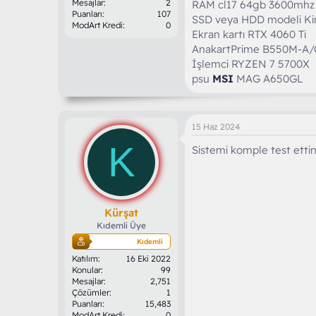
Mesajlar
2
RAM cl17 64gb 3600mhz
Puanları
107
SSD veya HDD modeli Ki
ModArt Kredi
0
Ekran kartı RTX 4060 Ti
AnakartPrime B550M-A
İşlemci RYZEN 7 5700X
psu
MSI
MAG A650GL
15 Haz 2024
K
Sistemi komple test ettin
Kürşat
Kıdemli Üye
Kıdemli
Katılım
16 Eki 2022
Konular
99
Mesajlar
2,751
Çözümler
1
Puanları
15,483
ModArt Kredi
0