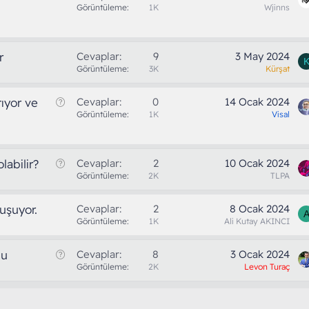
Görüntüleme
1K
Wjinns
r
Cevaplar
9
3 May 2024
Görüntüleme
3K
Kürşat
S
tıyor ve
Cevaplar
0
14 Ocak 2024
o
Görüntüleme
1K
Visal
r
u
S
labilir?
Cevaplar
2
10 Ocak 2024
o
Görüntüleme
2K
TLPA
r
u
uşuyor.
Cevaplar
2
8 Ocak 2024
Görüntüleme
1K
Ali Kutay AKINCI
S
nu
Cevaplar
8
3 Ocak 2024
o
Görüntüleme
2K
Levon Turaç
r
u