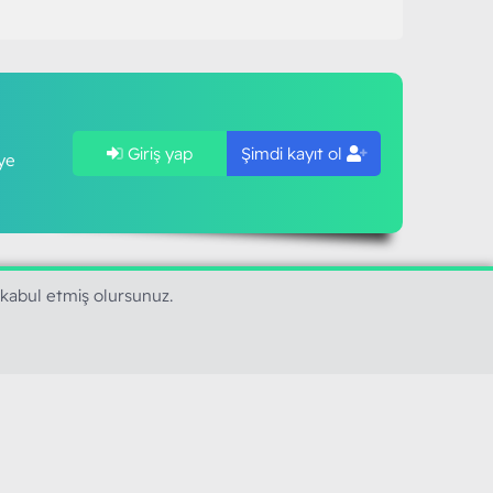
Giriş yap
Şimdi kayıt ol
ye
 kabul etmiş olursunuz.
SAPLARIMIZ
MODART PC BILIŞIM
YAYINCILIK TİC. LTD. ŞTİ.
mail :
iletisim@modartpc.com
Adres : Türkiye/İstanbul
......