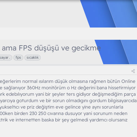
mal ama FPS düşüşü ve gecikme
sayar .
fps
sıcaklık
değerlerim normal ısılarım düşük olmasına rağmen bütün Online
e sağlanıyor 360Hz monitörüm o Hz değerini bana hissetirmiyor
ark edebılıyorum yani bir şeyler ters gidiyor değişmediğim parça
ayarcıya goturdum ve bir sorun olmadıgını gordum bilgisayarcıda
ukseltıcı ve priz değiştim eve gelince yine aynı sorunlarla
600ken birden 230 250 cıvarına dusuyor yani sorunum neden
trik ve internetten baska bir şey gelmedi yardımcı olursanız