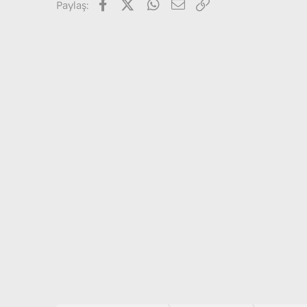
Facebook
X (Twitter)
WhatsApp
E-posta
Link
Paylaş: