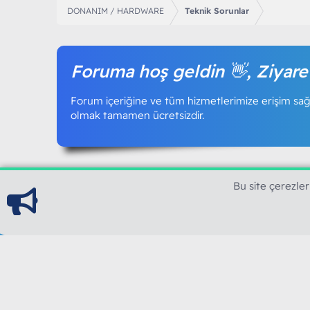
DONANIM / HARDWARE
Teknik Sorunlar
Foruma hoş geldin 👋, Ziyare
Forum içeriğine ve tüm hizmetlerimize erişim sağl
olmak tamamen ücretsizdir.
Bu site çerezler
ModArt PC
Türkiye'nin Güncel Forumu
Teknolojiyi Görsellikle Buluşturanların Ortak Ad
yılının Aralık ayında hizmete ve yayın hayatına başla
teknolojik içerik, bilgisayar donanımı, sosyal med
güncel kaliteli ve özgün içerikleri siz değerli okurl