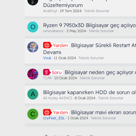
Düzeltemiyorum
ArdaTrgt
19 Tem 2024
Teknik Sorunlar
Ryzen 9 7950x3D Bilgisayar geç açılıyo
O
omerabanoz
2 May 2024
Teknik Sorunlar
Bilgisayar Sürekli Restart A
Yardım
Devamı
Visal
11 Ocak 2024
Teknik Sorunlar
Bilgisayar neden geç açılıyor o
Soru
TLPA
10 Ocak 2024
Teknik Sorunlar
Bilgisayar kapanırken HDD de sorun ol
A
Ali Kutay AKINCI
8 Ocak 2024
Teknik Sorunlar
Bilgisayar mavi ekran soru
Yardım
C
CryFeel_ESL
1 Ocak 2024
Teknik Sorunlar