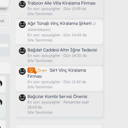
Trabzon Aile Villa Kiralama Firması
En son:
aysuyigiter
Dün 15:39 da
Site Tanıtımları
ol.
Ağır Tonajlı Vinç Kiralama Şirketi
(2
Görüntüleyen)
En son:
aysuyigiter
Dün 14:43 da
Site Tanıtımları
Bağdat Caddesi Altın İğne Tedavisi
En son:
aysuyigiter
Dün 14:20 da
Site Tanıtımları
Siirt Vinç Kiralama
Öneri
Firması
En son:
aysuyigiter
Dün 11:42 da
Site Tanıtımları
Bağcılar Kombi Servisi Önerisi
En son:
aysuyigiter
Perşembe saat
23:43'de
Site Tanıtımları