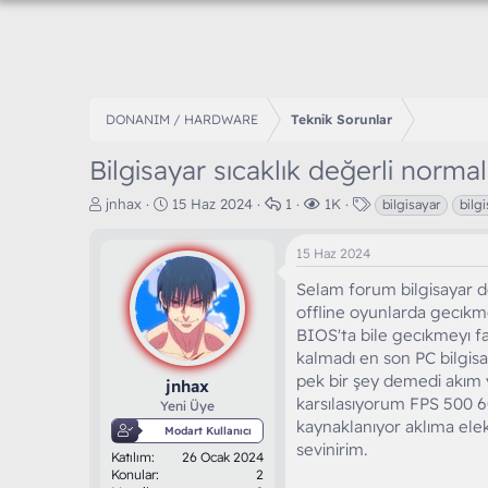
DONANIM / HARDWARE
Teknik Sorunlar
Bilgisayar sıcaklık değerli nor
K
B
C
G
E
jnhax
15 Haz 2024
1
1K
bilgisayar
bilgi
o
a
e
ö
t
n
ş
v
r
i
15 Haz 2024
b
l
a
ü
k
u
a
p
n
e
Selam forum bilgisayar 
y
n
l
t
t
offline oyunlarda gecıkm
u
g
a
ü
l
BIOS'ta bile gecıkmeyı f
b
ı
r
l
e
kalmadı en son PC bilgis
a
ç
e
r
ş
t
pek bir şey demedi akım y
m
jnhax
l
a
e
karsılasıyorum FPS 500 
Yeni Üye
a
r
kaynaklanıyor aklıma elek
Modart Kullanıcı
t
i
sevinirim.
Katılım
26 Ocak 2024
a
h
Konular
2
n
i