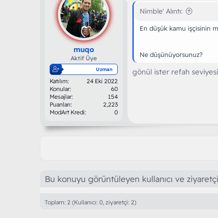
Nimble' Alıntı:
En düşük kamu işçisinin ma
muqo
Ne düşünüyorsunuz?
Aktif Üye
Uzman
gönül ister refah seviye
Katılım
24 Eki 2022
Konular
60
Mesajlar
154
Puanları
2,223
ModArt Kredi
0
Bu konuyu görüntüleyen kullanıcı ve ziyaretçi
Toplam: 2 (Kullanıcı: 0, ziyaretçi: 2)