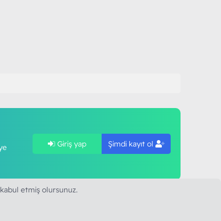
Giriş yap
Şimdi kayıt ol
ye
 kabul etmiş olursunuz.