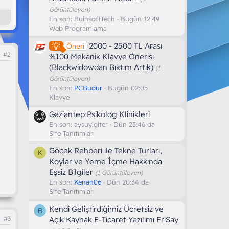
Görüntüleyen)
En son:
BuinsoftTech
Bugün 12:49
Web Programlama
2000 - 2500 TL Arası
Öneri
#2
%100 Mekanik Klavye Önerisi
(Blackwidowdan Bıktım Artık)
(1
Görüntüleyen)
En son:
PCBudur
Bugün 02:05
Klavye
Gaziantep Psikolog Klinikleri
En son:
aysuyigiter
Dün 23:46 da
Site Tanıtımları
Göcek Rehberi ile Tekne Turları,
K
Koylar ve Yeme İçme Hakkında
Eşsiz Bilgiler
(1 Görüntüleyen)
En son:
Kenan06
Dün 20:34 da
Site Tanıtımları
Kendi Geliştirdiğimiz Ücretsiz ve
B
Açık Kaynak E-Ticaret Yazılımı FriSay
#3