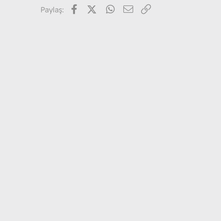
Facebook
X (Twitter)
WhatsApp
E-posta
Link
Paylaş: