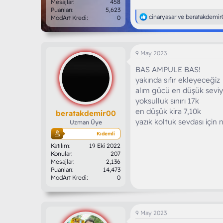
Mesajlar
458
Puanları
5,623
T
cinaryasar
ve
beratakdemir
ModArt Kredi
0
e
p
k
i
9 May 2023
l
e
BAS AMPULE BAS!
r
yakında sıfır ekleyeceğiz
:
alım gücü en düşük sevi
yoksulluk sınırı 17k
en düşük kira 7,10k
beratakdemir00
yazık koltuk sevdası için 
Uzman Üye
Kıdemli
Katılım
19 Eki 2022
Konular
207
Mesajlar
2,136
Puanları
14,473
ModArt Kredi
0
9 May 2023