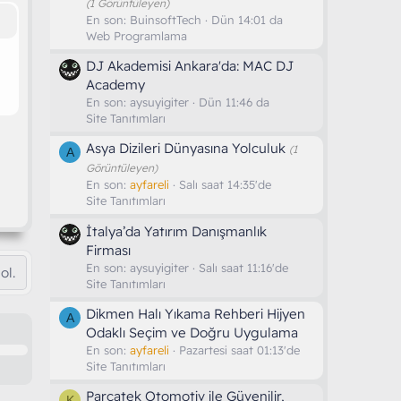
(1 Görüntüleyen)
En son:
BuinsoftTech
Dün 14:01 da
Web Programlama
DJ Akademisi Ankara'da: MAC DJ
Academy
En son:
aysuyigiter
Dün 11:46 da
Site Tanıtımları
Asya Dizileri Dünyasına Yolculuk
(1
A
Görüntüleyen)
En son:
ayfareli
Salı saat 14:35'de
Site Tanıtımları
İtalya’da Yatırım Danışmanlık
Firması
En son:
aysuyigiter
Salı saat 11:16'de
ol.
Site Tanıtımları
Dikmen Halı Yıkama Rehberi Hijyen
A
Odaklı Seçim ve Doğru Uygulama
En son:
ayfareli
Pazartesi saat 01:13'de
Site Tanıtımları
Parçatek Otomotiv ile Güvenilir,
K