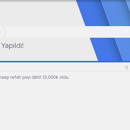
ı
apıldı!
aaşı refah payı dahil 15.000₺ oldu.