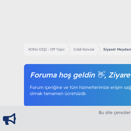
KONU DIŞI - Off Topic
Ciddi Konular
Siyaset Meydan
Foruma hoş geldin 👋, Ziyare
Forum içeriğine ve tüm hizmetlerimize erişim sağl
olmak tamamen ücretsizdir.
Bu site çerezler