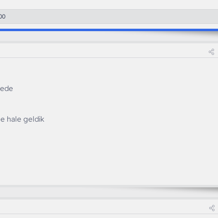
00
yede
ne hale geldik