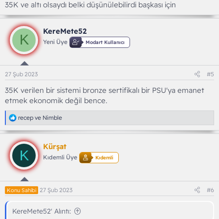
35K ve altı olsaydı belki düşünülebilirdi başkası için
KereMete52
K
Yeni Üye
Modart Kullanıcı
27 Şub 2023
#5
35K verilen bir sistemi bronze sertifikalı bir PSU'ya emanet
etmek ekonomik değil bence.
T
recep
ve
Nimble
e
p
k
Kürşat
i
K
l
Kıdemli Üye
Kıdemli
e
r
:
27 Şub 2023
#6
Konu Sahibi
KereMete52' Alıntı: