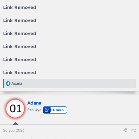
Link Removed
Link Removed
Link Removed
Link Removed
Link Removed
Link Removed
T
Adana
e
p
k
Adana
i
l
Pro Üye
Uzman
e
r
:
26 Şub 2023
#2