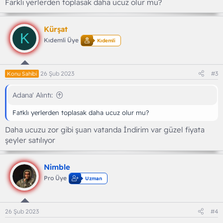
Farklı yerlerden toplasak daha ucuz olur mu?
Kürşat
K
Kıdemli Üye
Kıdemli
26 Şub 2023
#3
Konu Sahibi
Adana' Alıntı:
Fatklı yerlerden toplasak daha ucuz olur mu?
Daha ucuzu zor gibi şuan vatanda İndirim var güzel fiyata
şeyler satılıyor
Nimble
Pro Üye
Uzman
26 Şub 2023
#4