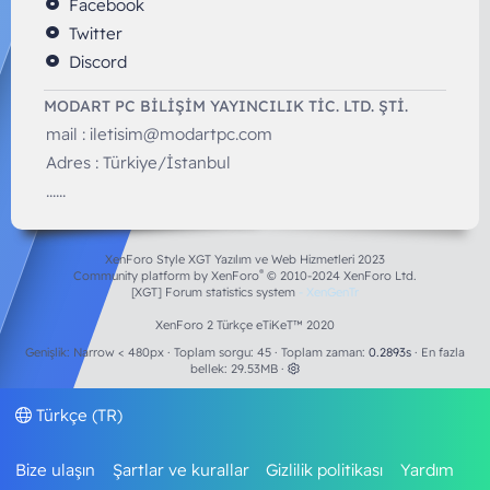
Facebook
Twitter
Discord
MODART PC BILIŞIM YAYINCILIK TİC. LTD. ŞTİ.
mail :
iletisim@modartpc.com
Adres : Türkiye/İstanbul
......
XenForo Style XGT Yazılım ve Web Hizmetleri 2023
®
Community platform by XenForo
© 2010-2024 XenForo Ltd.
[XGT] Forum statistics system
- XenGenTr
XenForo 2 Türkçe eTiKeT™ 2020
Genişlik
Toplam sorgu
45
Toplam zaman
0.2893s
En fazla
bellek
29.53MB
Türkçe (TR)
Bize ulaşın
Şartlar ve kurallar
Gizlilik politikası
Yardım