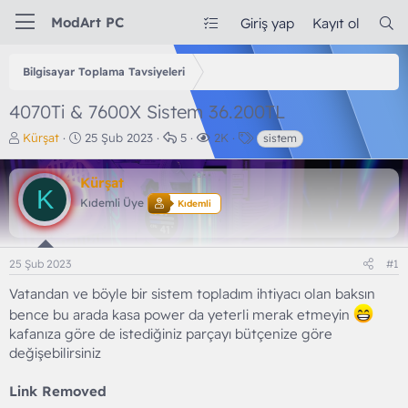
ModArt PC
Giriş yap
Kayıt ol
Bilgisayar Toplama Tavsiyeleri
4070Ti & 7600X Sistem 36.200TL
K
B
C
G
E
Kürşat
25 Şub 2023
5
2K
sistem
o
a
e
ö
t
n
ş
v
r
i
Kürşat
b
l
a
ü
k
K
u
a
p
n
e
Kıdemli Üye
Kıdemli
y
n
l
t
t
u
g
a
ü
l
b
ı
r
l
e
25 Şub 2023
#1
a
ç
e
r
ş
t
m
Vatandan ve böyle bir sistem topladım ihtiyacı olan baksın
l
a
e
bence bu arada kasa power da yeterli merak etmeyin
a
r
kafanıza göre de istediğiniz parçayı bütçenize göre
t
i
a
h
değişebilirsiniz
n
i
Link Removed