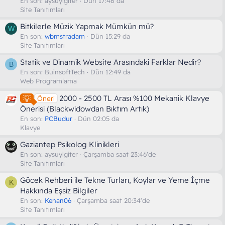
En son:
aysuyigiter
Dün 17:48 da
Site Tanıtımları
Bitkilerle Müzik Yapmak Mümkün mü?
W
En son:
wbmstradam
Dün 15:29 da
Site Tanıtımları
Statik ve Dinamik Website Arasındaki Farklar Nedir?
B
En son:
BuinsoftTech
Dün 12:49 da
Web Programlama
2000 - 2500 TL Arası %100 Mekanik Klavye
Öneri
Önerisi (Blackwidowdan Bıktım Artık)
En son:
PCBudur
Dün 02:05 da
Klavye
Gaziantep Psikolog Klinikleri
En son:
aysuyigiter
Çarşamba saat 23:46'de
Site Tanıtımları
Göcek Rehberi ile Tekne Turları, Koylar ve Yeme İçme
K
Hakkında Eşsiz Bilgiler
En son:
Kenan06
Çarşamba saat 20:34'de
Site Tanıtımları