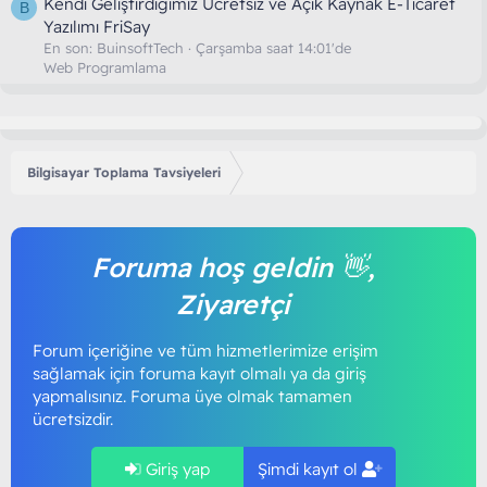
Kendi Geliştirdiğimiz Ücretsiz ve Açık Kaynak E-Ticaret
B
Yazılımı FriSay
En son:
BuinsoftTech
Çarşamba saat 14:01'de
Web Programlama
Bilgisayar Toplama Tavsiyeleri
Foruma hoş geldin 👋,
Ziyaretçi
Forum içeriğine ve tüm hizmetlerimize erişim
sağlamak için foruma kayıt olmalı ya da giriş
yapmalısınız. Foruma üye olmak tamamen
ücretsizdir.
Giriş yap
Şimdi kayıt ol