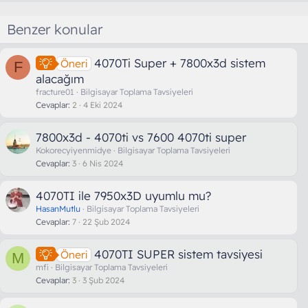
Benzer konular
4070Ti Super + 7800x3d sistem
Öneri
F
alacağım
fracture01
Bilgisayar Toplama Tavsiyeleri
Cevaplar
2
4 Eki 2024
7800x3d - 4070ti vs 7600 4070ti super
Kokorecyiyenmidye
Bilgisayar Toplama Tavsiyeleri
Cevaplar
3
6 Nis 2024
4070TI ile 7950x3D uyumlu mu?
HasanMutlu
Bilgisayar Toplama Tavsiyeleri
Cevaplar
7
22 Şub 2024
4070TI SUPER sistem tavsiyesi
Öneri
M
mfi
Bilgisayar Toplama Tavsiyeleri
Cevaplar
3
3 Şub 2024