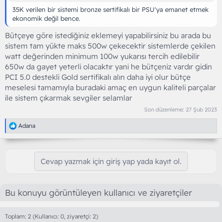
35K verilen bir sistemi bronze sertifikalı bir PSU'ya emanet etmek
ekonomik değil bence.
Bütçeye göre istediğiniz eklemeyi yapabilirsiniz bu arada bu
sistem tam yükte maks 500w çekecektir sistemlerde çekilen
watt değerinden minimum 100w yukarısı tercih edilebilir
650w da gayet yeterli olacaktır yani he bütçeniz vardır gidin
PCI 5.0 destekli Gold sertifikalı alın daha iyi olur bütçe
meselesi tamamıyla buradaki amaç en uygun kaliteli parçalar
ile sistem çıkarmak sevgiler selamlar
Son düzenleme:
27 Şub 2023
T
Adana
e
p
k
i
Cevap yazmak için giriş yap yada kayıt ol.
l
e
r
:
Bu konuyu görüntüleyen kullanıcı ve ziyaretçiler
Toplam: 2 (Kullanıcı: 0, ziyaretçi: 2)