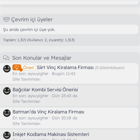
Çevrim içi üyeler
Şu anda çevrim içi üye yok.
Toplam: 1,315 (Kullanıcı: 2, ziyaretçi: 1,313)
Son Konular ve Mesajlar
Siirt Vinç Kiralama Firması
Öneri
(5 Görüntüleyen)
En son:
aysuyigiter
Bugün 11:42
Site Tanıtımları
Bağcılar Kombi Servisi Önerisi
En son:
aysuyigiter
Dün 23:43 da
Site Tanıtımları
Batman’da Vinç Kiralama Firması
En son:
aysuyigiter
Dün 20:18 da
Site Tanıtımları
İnkjet Kodlama Makinası Sistemleri