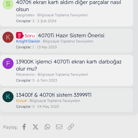
4070ti ekran kartı aldım diğer parçalar nasıl
S
olsun
sayginates
Bilgisayar Toplama Tavsiyeleri
Cevaplar
2
2 Şub 2024
4070Ti Hazır Sistem Önerisi
Soru
K
Knight Davion
Bilgisayar Toplama Tavsiyeleri
Cevaplar
1
13 Kas 2023
13900K işlemci 4070Ti ekran kartı darboğaz
F
olur mu?
frknerennn
Bilgisayar Toplama Tavsiyeleri
Cevaplar
5
6 Tem 2023
13400f & 4070ti sistem 33999Tl
K
Kürşat
Bilgisayar Toplama Tavsiyeleri
Cevaplar
0
24 May 2023
Facebook
X (Twitter)
WhatsApp
E-posta
Link
Paylaş: