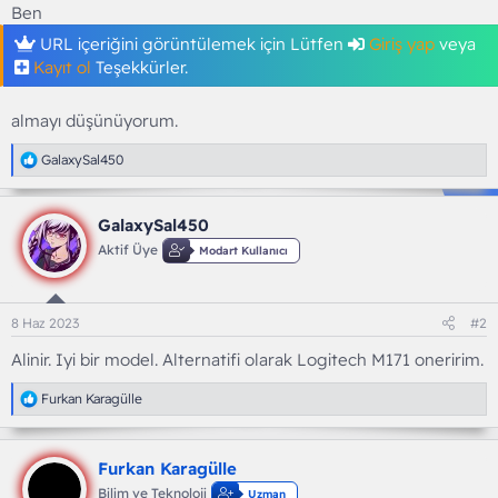
Ben
URL içeriğini görüntülemek için Lütfen
Giriş yap
veya
Kayıt ol
Teşekkürler.
almayı düşünüyorum.
T
GalaxySal450
e
p
k
GalaxySal450
i
l
Aktif Üye
Modart Kullanıcı
e
r
:
8 Haz 2023
#2
Alinir. Iyi bir model. Alternatifi olarak Logitech M171 oneririm.
T
Furkan Karagülle
e
p
k
Furkan Karagülle
i
l
Bilim ve Teknoloji
Uzman