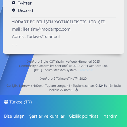
Twitter
Discord
MODART PC BILIŞIM YAYINCILIK TİC. LTD. ŞTİ.
mail :
iletisim@modartpc.com
Adres : Türkiye/İstanbul
......
XenForo Style XGT Yazılım ve Web Hizmetleri 2023
®
Community platform by XenForo
© 2010-2024 XenForo Ltd.
[XGT] Forum statistics system
- XenGenTr
XenForo 2 Türkçe eTiKeT™ 2020
Genişlik
Toplam sorgu
46
Toplam zaman
0.2245s
En fazla
bellek
29.05MB
Türkçe (TR)
Bize ulaşın
Şartlar ve kurallar
Gizlilik politikası
Yardım