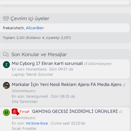
Çevrim içi üyeler
frekanstech
AlicanBen
Toplam: 2,161 (Kullanıcı: 4, ziyaretçi: 2,157)
Son Konular ve Mesajlar
Msi Cyborg 17 Ekran karti sorunsali
(3 Görüntüleyen)
En son:
Honestiane
Dün 09:37 da
Laptop Teknik Sorunlar
Markalar İçin Yeni Nesil Reklam Ajansı FA Media Ajans
(1
Görüntüleyen)
En son:
tanergunesli
Dün 08:15 da
Site Tanıtımları
GAMING GECESİ İNDİRİMLİ ÜRÜNLERİ
Fırsat
(1
M
Görüntüleyen)
En son:
mr.lova-lova
Cuma saat 22:12'de
Sıcak Fırsatlar