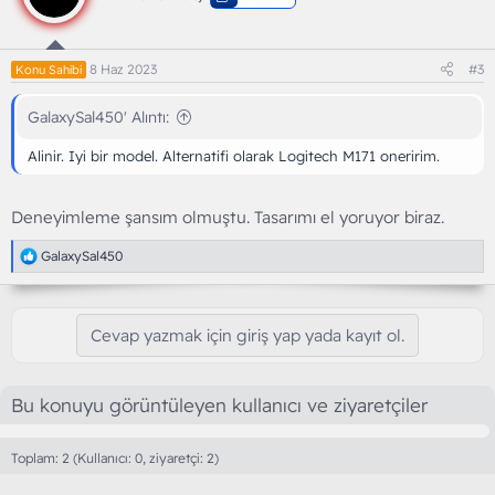
e
r
:
8 Haz 2023
#3
Konu Sahibi
GalaxySal450' Alıntı:
Alinir. Iyi bir model. Alternatifi olarak Logitech M171 oneririm.
Deneyimleme şansım olmuştu. Tasarımı el yoruyor biraz.
T
GalaxySal450
e
p
k
i
Cevap yazmak için giriş yap yada kayıt ol.
l
e
r
:
Bu konuyu görüntüleyen kullanıcı ve ziyaretçiler
Toplam: 2 (Kullanıcı: 0, ziyaretçi: 2)