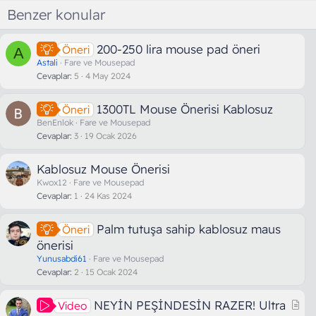
Benzer konular
200-250 lira mouse pad öneri
Öneri
A
Astali
Fare ve Mousepad
Cevaplar
5
4 May 2024
1300TL Mouse Önerisi Kablosuz
Öneri
BenEnlok
Fare ve Mousepad
Cevaplar
3
19 Ocak 2026
Kablosuz Mouse Önerisi
Kwox12
Fare ve Mousepad
Cevaplar
1
24 Kas 2024
Palm tutuşa sahip kablosuz maus
Öneri
önerisi
Yunusabdi61
Fare ve Mousepad
Cevaplar
2
15 Ocak 2024
M
NEYİN PEŞİNDESİN RAZER! Ultra
Video