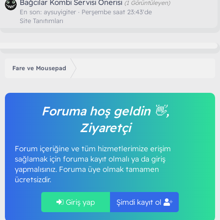
Bağcılar Kombi Servisi Önerisi
(1 Görüntüleyen)
En son:
aysuyigiter
Perşembe saat 23:43'de
Site Tanıtımları
Fare ve Mousepad
Foruma hoş geldin 👋,
Ziyaretçi
Forum içeriğine ve tüm hizmetlerimize erişim
sağlamak için foruma kayıt olmalı ya da giriş
yapmalısınız. Foruma üye olmak tamamen
ücretsizdir.
Giriş yap
Şimdi kayıt ol