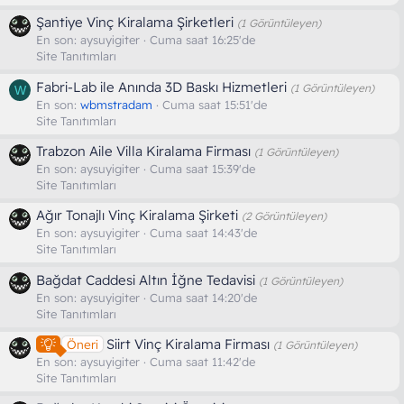
Şantiye Vinç Kiralama Şirketleri
(1 Görüntüleyen)
En son:
aysuyigiter
Cuma saat 16:25'de
Site Tanıtımları
Fabri-Lab ile Anında 3D Baskı Hizmetleri
(1 Görüntüleyen)
W
En son:
wbmstradam
Cuma saat 15:51'de
Site Tanıtımları
Trabzon Aile Villa Kiralama Firması
(1 Görüntüleyen)
En son:
aysuyigiter
Cuma saat 15:39'de
Site Tanıtımları
Ağır Tonajlı Vinç Kiralama Şirketi
(2 Görüntüleyen)
En son:
aysuyigiter
Cuma saat 14:43'de
Site Tanıtımları
Bağdat Caddesi Altın İğne Tedavisi
(1 Görüntüleyen)
En son:
aysuyigiter
Cuma saat 14:20'de
Site Tanıtımları
Siirt Vinç Kiralama Firması
Öneri
(1 Görüntüleyen)
En son:
aysuyigiter
Cuma saat 11:42'de
Site Tanıtımları