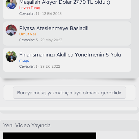
Maşallah Akıyor Dolar 27.70 TL oldu :)
Levon Turaç
Cevaplar
11
12 Eki 2023
Piyasa Ateslenmeye Basladi!
Umut Nas
Cevaplar
3
29 May 2023
Finansmanınızı Akıllıca Yönetmenin 5 Yolu
muqo
Cevaplar
1
29 Eki 2022
Buraya mesaj yazmak için üye olmanız gereklidir.
Yeni Video Yayında