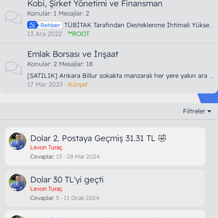
Kobi, Şirket Yönetimi ve Finansman
Konular
1
Mesajlar
2
TÜBİTAK Tarafından Desteklenme İhtimali Yüksek Proje Fikri Nasıl Bulunur?
Rehber
13 Ara 2022
™ROOT
Emlak Borsası ve İnşaat
Konular
2
Mesajlar
18
[SATILIK] Ankara Billur sokakta manzaralı her yere yakın ara kat 3+1 ev
17 Mar 2023
Kürşat
Filtreler
Dolar 2. Postaya Geçmiş 31.31 TL 🤣
Levon Turaç
Cevaplar
15
28 Mar 2024
Dolar 30 TL'yi geçti
Levon Turaç
Cevaplar
5
11 Ocak 2024