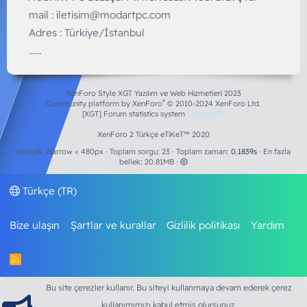
mail :
iletisim@modartpc.com
Adres : Türkiye/İstanbul
......
XenForo Style XGT Yazılım ve Web Hizmetleri 2023
®
Community platform by XenForo
© 2010-2024 XenForo Ltd.
[XGT] Forum statistics system
- XenGenTr
XenForo 2 Türkçe eTiKeT™ 2020
Genişlik
Toplam sorgu
23
Toplam zaman
0.1839s
En fazla
bellek
20.81MB
Türkçe (TR)
Bize ulaşın
Şartlar ve kurallar
Gizlilik politikası
Yardım
R
S
S
Bu site çerezler kullanır. Bu siteyi kullanmaya devam ederek çerez
kullanımımızı kabul etmiş olursunuz.