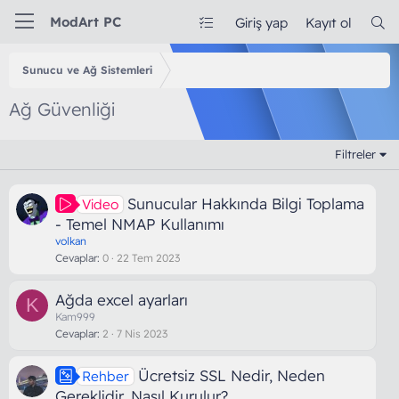
ModArt PC
Giriş yap
Kayıt ol
Sunucu ve Ağ Sistemleri
Ağ Güvenliği
Filtreler
Sunucular Hakkında Bilgi Toplama
Video
- Temel NMAP Kullanımı
volkan
Cevaplar
0
22 Tem 2023
Ağda excel ayarları
K
Kam999
Cevaplar
2
7 Nis 2023
Ücretsiz SSL Nedir, Neden
Rehber
Gereklidir, Nasıl Kurulur?