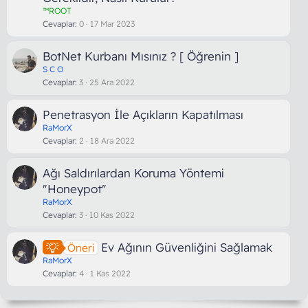
™ROOT
Cevaplar
0
17 Mar 2023
BotNet Kurbanı Mısınız ? [ Öğrenin ]
S C O
Cevaplar
3
25 Ara 2022
Penetrasyon İle Açıkların Kapatılması
RaMorX
Cevaplar
2
18 Ara 2022
Ağı Saldırılardan Koruma Yöntemi
"Honeypot"
RaMorX
Cevaplar
3
10 Kas 2022
Ev Ağının Güvenliğini Sağlamak
Öneri
RaMorX
Cevaplar
4
1 Kas 2022