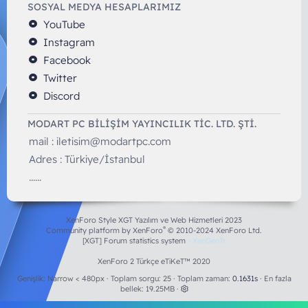
SOSYAL MEDYA HESAPLARIMIZ
YouTube
Instagram
Facebook
Twitter
Discord
MODART PC BILIŞIM YAYINCILIK TİC. LTD. ŞTİ.
mail :
iletisim@modartpc.com
Adres : Türkiye/İstanbul
......
XenForo Style XGT Yazılım ve Web Hizmetleri 2023
®
Community platform by XenForo
© 2010-2024 XenForo Ltd.
[XGT] Forum statistics system
- XenGenTr
XenForo 2 Türkçe eTiKeT™ 2020
Genişlik
Toplam sorgu
25
Toplam zaman
0.1631s
En fazla
bellek
19.25MB