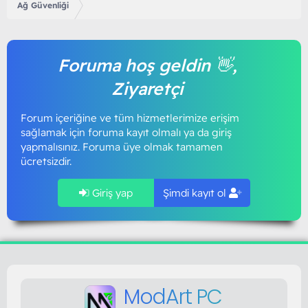
Ağ Güvenliği
Foruma hoş geldin 👋,
Ziyaretçi
Forum içeriğine ve tüm hizmetlerimize erişim
sağlamak için foruma kayıt olmalı ya da giriş
yapmalısınız. Foruma üye olmak tamamen
ücretsizdir.
Giriş yap
Şimdi kayıt ol
ModArt PC