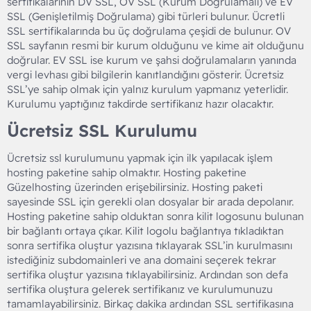
sertifikalarının DV SSL, OV SSL (Kurum Doğrulamalı) ve EV
SSL (Genişletilmiş Doğrulama) gibi türleri bulunur. Ücretli
SSL sertifikalarında bu üç doğrulama çeşidi de bulunur. OV
SSL sayfanın resmi bir kurum olduğunu ve kime ait olduğunu
doğrular. EV SSL ise kurum ve şahsi doğrulamaların yanında
vergi levhası gibi bilgilerin kanıtlandığını gösterir. Ücretsiz
SSL’ye sahip olmak için yalnız kurulum yapmanız yeterlidir.
Kurulumu yaptığınız takdirde sertifikanız hazır olacaktır.
Ücretsiz SSL Kurulumu​
Ücretsiz ssl kurulumunu yapmak için ilk yapılacak işlem
hosting paketine sahip olmaktır. Hosting paketine
Güzelhosting üzerinden erişebilirsiniz. Hosting paketi
sayesinde SSL için gerekli olan dosyalar bir arada depolanır.
Hosting paketine sahip olduktan sonra kilit logosunu bulunan
bir bağlantı ortaya çıkar. Kilit logolu bağlantıya tıkladıktan
sonra sertifika oluştur yazısına tıklayarak SSL’in kurulmasını
istediğiniz subdomainleri ve ana domaini seçerek tekrar
sertifika oluştur yazısına tıklayabilirsiniz. Ardından son defa
sertifika oluştura gelerek sertifikanız ve kurulumunuzu
tamamlayabilirsiniz. Birkaç dakika ardından SSL sertifikasına