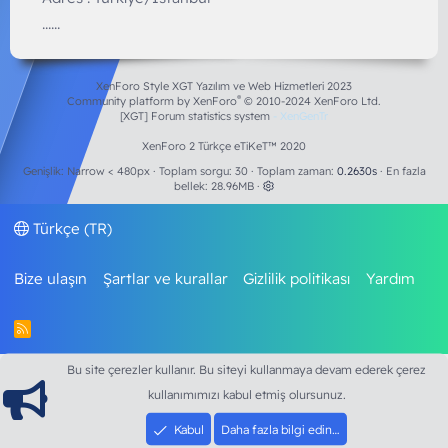
......
XenForo Style XGT Yazılım ve Web Hizmetleri 2023
®
Community platform by XenForo
© 2010-2024 XenForo Ltd.
[XGT] Forum statistics system
- XenGenTr
XenForo 2 Türkçe eTiKeT™ 2020
Genişlik
Toplam sorgu
30
Toplam zaman
0.2630s
En fazla
bellek
28.96MB
Türkçe (TR)
Bize ulaşın
Şartlar ve kurallar
Gizlilik politikası
Yardım
R
S
S
Bu site çerezler kullanır. Bu siteyi kullanmaya devam ederek çerez
kullanımımızı kabul etmiş olursunuz.
Kabul
Daha fazla bilgi edin…