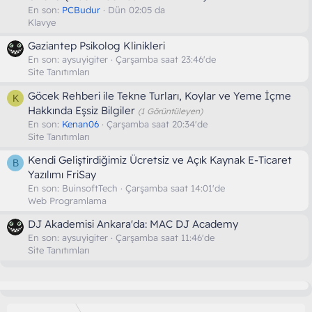
En son:
PCBudur
Dün 02:05 da
Klavye
Gaziantep Psikolog Klinikleri
En son:
aysuyigiter
Çarşamba saat 23:46'de
Site Tanıtımları
Göcek Rehberi ile Tekne Turları, Koylar ve Yeme İçme
K
Hakkında Eşsiz Bilgiler
(1 Görüntüleyen)
En son:
Kenan06
Çarşamba saat 20:34'de
Site Tanıtımları
Kendi Geliştirdiğimiz Ücretsiz ve Açık Kaynak E-Ticaret
B
Yazılımı FriSay
En son:
BuinsoftTech
Çarşamba saat 14:01'de
Web Programlama
DJ Akademisi Ankara'da: MAC DJ Academy
En son:
aysuyigiter
Çarşamba saat 11:46'de
Site Tanıtımları