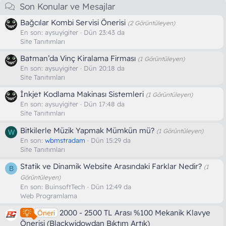
Son Konular ve Mesajlar
Bağcılar Kombi Servisi Önerisi
(2 Görüntüleyen)
En son:
aysuyigiter
Dün 23:43 da
Site Tanıtımları
Batman’da Vinç Kiralama Firması
(1 Görüntüleyen)
En son:
aysuyigiter
Dün 20:18 da
Site Tanıtımları
İnkjet Kodlama Makinası Sistemleri
(1 Görüntüleyen)
En son:
aysuyigiter
Dün 17:48 da
Site Tanıtımları
Bitkilerle Müzik Yapmak Mümkün mü?
(1 Görüntüleyen)
W
En son:
wbmstradam
Dün 15:29 da
Site Tanıtımları
Statik ve Dinamik Website Arasındaki Farklar Nedir?
(1
B
Görüntüleyen)
En son:
BuinsoftTech
Dün 12:49 da
Web Programlama
2000 - 2500 TL Arası %100 Mekanik Klavye
Öneri
Önerisi (Blackwidowdan Bıktım Artık)