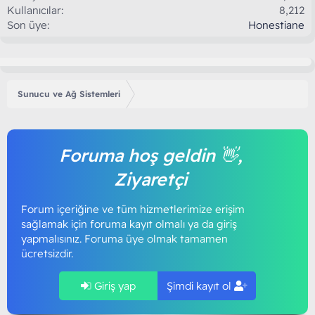
Kullanıcılar
8,212
Son üye
Honestiane
Sunucu ve Ağ Sistemleri
Foruma hoş geldin 👋,
Ziyaretçi
Forum içeriğine ve tüm hizmetlerimize erişim
sağlamak için foruma kayıt olmalı ya da giriş
yapmalısınız. Foruma üye olmak tamamen
ücretsizdir.
Giriş yap
Şimdi kayıt ol