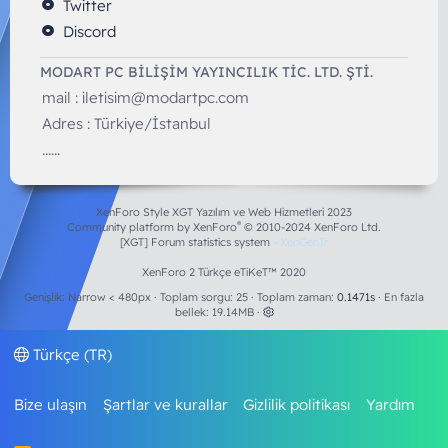
Twitter
Discord
MODART PC BILIŞIM YAYINCILIK TİC. LTD. ŞTİ.
mail :
iletisim@modartpc.com
Adres : Türkiye/İstanbul
......
XenForo Style XGT Yazılım ve Web Hizmetleri 2023
®
Community platform by XenForo
© 2010-2024 XenForo Ltd.
[XGT] Forum statistics system
- XenGenTr
XenForo 2 Türkçe eTiKeT™ 2020
Genişlik
Toplam sorgu
25
Toplam zaman
0.1471s
En fazla
bellek
19.14MB
Türkçe (TR)
Bize ulaşın
Şartlar ve kurallar
Gizlilik politikası
Yardım