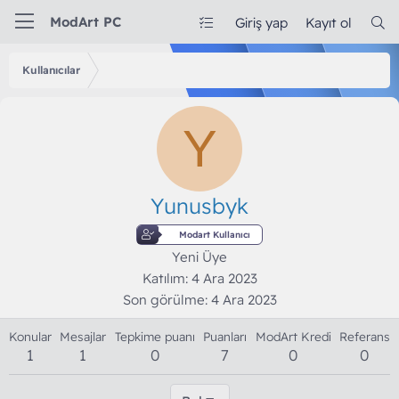
ModArt PC
Giriş yap
Kayıt ol
Kullanıcılar
Y
Yunusbyk
Modart Kullanıcı
Yeni Üye
Katılım
4 Ara 2023
Son görülme
4 Ara 2023
Konular
Mesajlar
Tepkime puanı
Puanları
ModArt Kredi
Referans
1
1
0
7
0
0