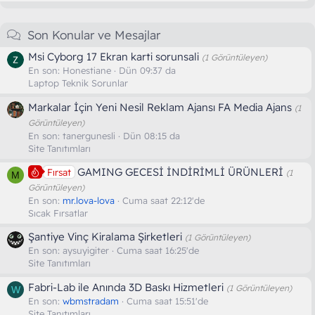
Son Konular ve Mesajlar
Msi Cyborg 17 Ekran karti sorunsali
(1 Görüntüleyen)
En son:
Honestiane
Dün 09:37 da
Laptop Teknik Sorunlar
Markalar İçin Yeni Nesil Reklam Ajansı FA Media Ajans
(1
Görüntüleyen)
En son:
tanergunesli
Dün 08:15 da
Site Tanıtımları
GAMING GECESİ İNDİRİMLİ ÜRÜNLERİ
Fırsat
(1
M
Görüntüleyen)
En son:
mr.lova-lova
Cuma saat 22:12'de
Sıcak Fırsatlar
Şantiye Vinç Kiralama Şirketleri
(1 Görüntüleyen)
En son:
aysuyigiter
Cuma saat 16:25'de
Site Tanıtımları
Fabri-Lab ile Anında 3D Baskı Hizmetleri
(1 Görüntüleyen)
W
En son:
wbmstradam
Cuma saat 15:51'de
Site Tanıtımları