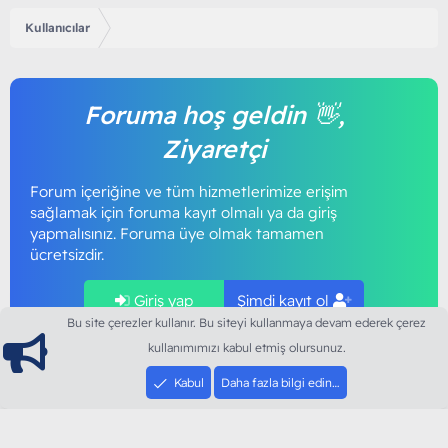
Kullanıcılar
Foruma hoş geldin 👋,
Ziyaretçi
Forum içeriğine ve tüm hizmetlerimize erişim
sağlamak için foruma kayıt olmalı ya da giriş
yapmalısınız. Foruma üye olmak tamamen
ücretsizdir.
Giriş yap
Şimdi kayıt ol
Bu site çerezler kullanır. Bu siteyi kullanmaya devam ederek çerez
kullanımımızı kabul etmiş olursunuz.
Kabul
Daha fazla bilgi edin…