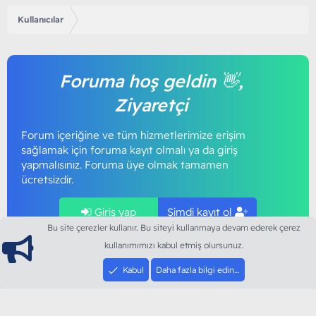
Kullanıcılar
Foruma hoş geldin 👋,
Ziyaretçi
Forum içeriğine ve tüm hizmetlerimize erişim
sağlamak için foruma kayıt olmalı ya da giriş
yapmalısınız. Foruma üye olmak tamamen
ücretsizdir.
Giriş yap
Şimdi kayıt ol
Bu site çerezler kullanır. Bu siteyi kullanmaya devam ederek çerez
kullanımımızı kabul etmiş olursunuz.
Kabul
Daha fazla bilgi edin…