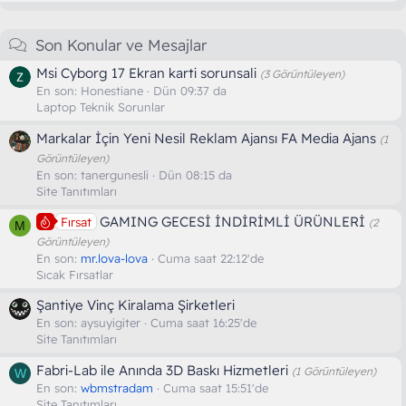
Son Konular ve Mesajlar
Msi Cyborg 17 Ekran karti sorunsali
(3 Görüntüleyen)
En son:
Honestiane
Dün 09:37 da
Laptop Teknik Sorunlar
Markalar İçin Yeni Nesil Reklam Ajansı FA Media Ajans
(1
Görüntüleyen)
En son:
tanergunesli
Dün 08:15 da
Site Tanıtımları
GAMING GECESİ İNDİRİMLİ ÜRÜNLERİ
Fırsat
(2
M
Görüntüleyen)
En son:
mr.lova-lova
Cuma saat 22:12'de
Sıcak Fırsatlar
Şantiye Vinç Kiralama Şirketleri
En son:
aysuyigiter
Cuma saat 16:25'de
Site Tanıtımları
Fabri-Lab ile Anında 3D Baskı Hizmetleri
(1 Görüntüleyen)
W
En son:
wbmstradam
Cuma saat 15:51'de
Site Tanıtımları