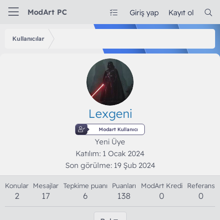
ModArt PC
Giriş yap
Kayıt ol
Kullanıcılar
Lexgeni
Modart Kullanıcı
Yeni Üye
Katılım
1 Ocak 2024
Son görülme
19 Şub 2024
Konular
Mesajlar
Tepkime puanı
Puanları
ModArt Kredi
Referans
2
17
6
138
0
0