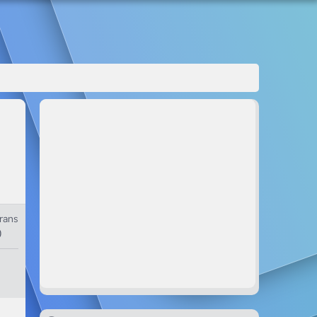
rans
0