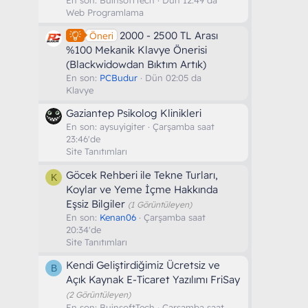
Web Programlama
2000 - 2500 TL Arası
Öneri
%100 Mekanik Klavye Önerisi
(Blackwidowdan Bıktım Artık)
En son:
PCBudur
Dün 02:05 da
Klavye
Gaziantep Psikolog Klinikleri
En son:
aysuyigiter
Çarşamba saat
23:46'de
Site Tanıtımları
Göcek Rehberi ile Tekne Turları,
K
Koylar ve Yeme İçme Hakkında
Eşsiz Bilgiler
(1 Görüntüleyen)
En son:
Kenan06
Çarşamba saat
20:34'de
Site Tanıtımları
Kendi Geliştirdiğimiz Ücretsiz ve
B
Açık Kaynak E-Ticaret Yazılımı FriSay
(2 Görüntüleyen)
En son:
BuinsoftTech
Çarşamba saat