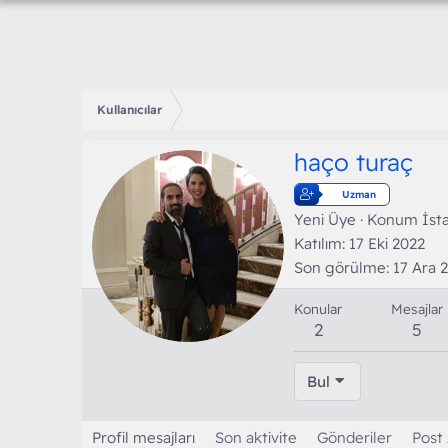
Kullanıcılar
haço turaç
Uzman
Yeni Üye
·
Konum
İst
Katılım
17 Eki 2022
Son görülme
17 Ara 
Konular
Mesajlar
2
5
Bul
Profil mesajları
Son aktivite
Gönderiler
Post