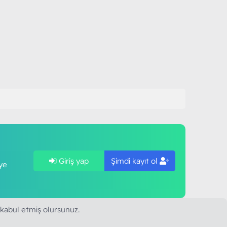
Giriş yap
Şimdi kayıt ol
ye
 kabul etmiş olursunuz.