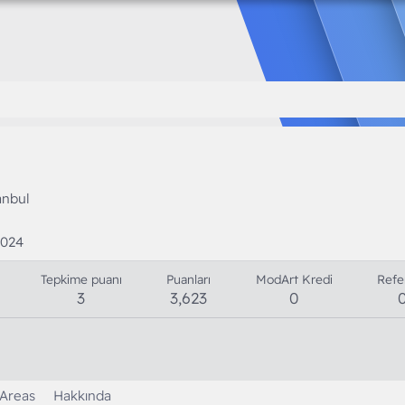
anbul
2024
Tepkime puanı
Puanları
ModArt Kredi
Refe
3
3,623
0
 Areas
Hakkında