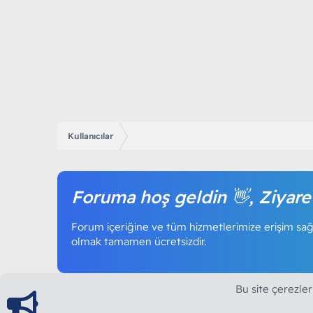
Kullanıcılar
Foruma hoş geldin 👋, Ziyare
Forum içeriğine ve tüm hizmetlerimize erişim sağl
olmak tamamen ücretsizdir.
Bu site çerezler