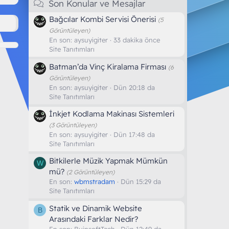
Son Konular ve Mesajlar
Bağcılar Kombi Servisi Önerisi
(5
Görüntüleyen)
En son:
aysuyigiter
33 dakika önce
Site Tanıtımları
Batman’da Vinç Kiralama Firması
(6
Görüntüleyen)
En son:
aysuyigiter
Dün 20:18 da
Site Tanıtımları
İnkjet Kodlama Makinası Sistemleri
(3 Görüntüleyen)
En son:
aysuyigiter
Dün 17:48 da
Site Tanıtımları
Bitkilerle Müzik Yapmak Mümkün
W
mü?
(2 Görüntüleyen)
En son:
wbmstradam
Dün 15:29 da
Site Tanıtımları
Statik ve Dinamik Website
B
Arasındaki Farklar Nedir?
En son:
BuinsoftTech
Dün 12:49 da