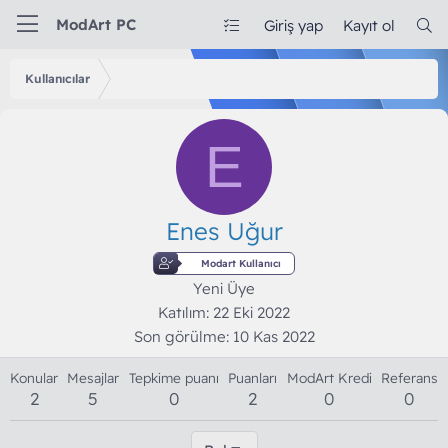
ModArt PC
Giriş yap
Kayıt ol
Kullanıcılar
E
Enes Uğur
Modart Kullanıcı
Yeni Üye
Katılım
22 Eki 2022
Son görülme
10 Kas 2022
Konular
Mesajlar
Tepkime puanı
Puanları
ModArt Kredi
Referans
2
5
0
2
0
0