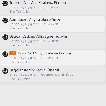
Trabzon Aile Villa Kiralama Firması
En son:
aysuyigiter
Dün 15:39 da
Site Tanıtımları
Ağır Tonajlı Vinç Kiralama Şirketi
En son:
aysuyigiter
Dün 14:43 da
Site Tanıtımları
Bağdat Caddesi Altın İğne Tedavisi
En son:
aysuyigiter
Dün 14:20 da
Site Tanıtımları
Siirt Vinç Kiralama Firması
Öneri
En son:
aysuyigiter
Dün 11:42 da
Site Tanıtımları
Bağcılar Kombi Servisi Önerisi
En son:
aysuyigiter
Perşembe saat 23:43'de
Site Tanıtımları