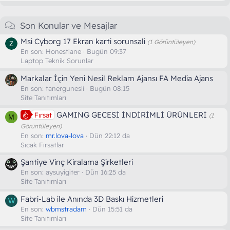
Son Konular ve Mesajlar
Msi Cyborg 17 Ekran karti sorunsali
(1 Görüntüleyen)
En son:
Honestiane
Bugün 09:37
Laptop Teknik Sorunlar
Markalar İçin Yeni Nesil Reklam Ajansı FA Media Ajans
En son:
tanergunesli
Bugün 08:15
Site Tanıtımları
GAMING GECESİ İNDİRİMLİ ÜRÜNLERİ
Fırsat
(1
M
Görüntüleyen)
En son:
mr.lova-lova
Dün 22:12 da
Sıcak Fırsatlar
Şantiye Vinç Kiralama Şirketleri
En son:
aysuyigiter
Dün 16:25 da
Site Tanıtımları
Fabri-Lab ile Anında 3D Baskı Hizmetleri
W
En son:
wbmstradam
Dün 15:51 da
Site Tanıtımları