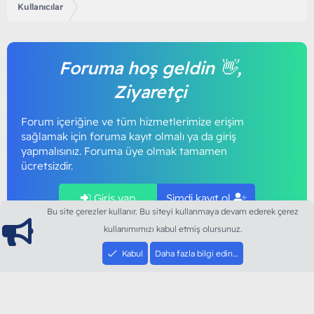
Kullanıcılar
Foruma hoş geldin 👋,
Ziyaretçi
Forum içeriğine ve tüm hizmetlerimize erişim
sağlamak için foruma kayıt olmalı ya da giriş
yapmalısınız. Foruma üye olmak tamamen
ücretsizdir.
Giriş yap
Şimdi kayıt ol
Bu site çerezler kullanır. Bu siteyi kullanmaya devam ederek çerez
kullanımımızı kabul etmiş olursunuz.
Kabul
Daha fazla bilgi edin…
ModArt PC