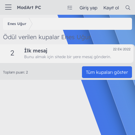
ModArt PC
Giriş yap
Kayıt ol
Enes Uğur
Ödül verilen kupalar Enes Uğur
22 Eki 2022
İlk mesaj
2
Bunu almak için sitede bir yere mesaj gönderin.
Tüm kupaları göster
Toplam puan: 2