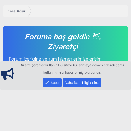
Enes Uğur
Foruma hoş geldin 👋,
Ziyaretçi
Forum içeriğine ve tüm hizmetlerimize erişim
sağlamak için foruma kayıt olmalı ya da giriş
Bu site çerezler kullanır. Bu siteyi kullanmaya devam ederek çerez
yapmalısınız. Foruma üye olmak tamamen
kullanımımızı kabul etmiş olursunuz.
ücretsizdir.
Kabul
Daha fazla bilgi edin…
Giriş yap
Şimdi kayıt ol