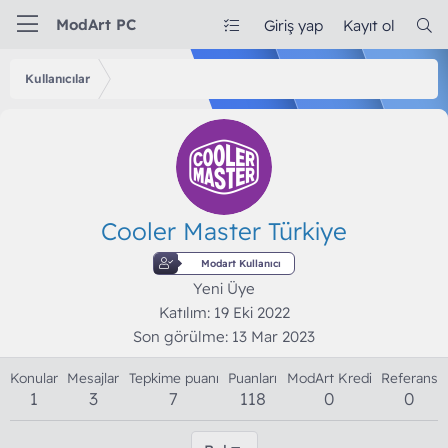
ModArt PC
Giriş yap
Kayıt ol
Kullanıcılar
Cooler Master Türkiye
Modart Kullanıcı
Yeni Üye
Katılım
19 Eki 2022
Son görülme
13 Mar 2023
Konular
Mesajlar
Tepkime puanı
Puanları
ModArt Kredi
Referans
1
3
7
118
0
0