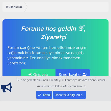
Kullanıcılar
Foruma hoş geldin 👋,
Ziyaretçi
Forum içeriğine ve tüm hizmetlerimize erişim
sağlamak için foruma kayıt olmalı ya da giriş
yapmalısınız. Foruma üye olmak tamamen
ücretsizdir.
Giriş yap
Şimdi kayıt ol
Bu site çerezler kullanır. Bu siteyi kullanmaya devam ederek çerez
kullanımımızı kabul etmiş olursunuz.
Kabul
Daha fazla bilgi edin…