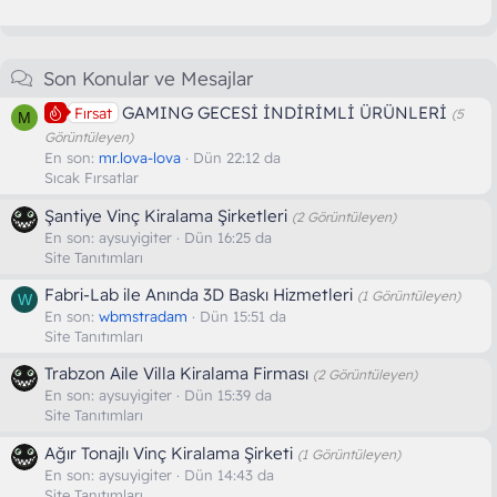
Son Konular ve Mesajlar
GAMING GECESİ İNDİRİMLİ ÜRÜNLERİ
Fırsat
(5
M
Görüntüleyen)
En son:
mr.lova-lova
Dün 22:12 da
Sıcak Fırsatlar
Şantiye Vinç Kiralama Şirketleri
(2 Görüntüleyen)
En son:
aysuyigiter
Dün 16:25 da
Site Tanıtımları
Fabri-Lab ile Anında 3D Baskı Hizmetleri
(1 Görüntüleyen)
W
En son:
wbmstradam
Dün 15:51 da
Site Tanıtımları
Trabzon Aile Villa Kiralama Firması
(2 Görüntüleyen)
En son:
aysuyigiter
Dün 15:39 da
Site Tanıtımları
Ağır Tonajlı Vinç Kiralama Şirketi
(1 Görüntüleyen)
En son:
aysuyigiter
Dün 14:43 da
Site Tanıtımları