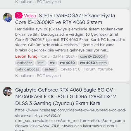
Kanallarının PC Tavsiyeleri
SIFIR DARBOĞAZ! Efsane Fiyata
Video
Core i5-12600KF ve RTX 4060 Sistem
Her dakika aynı düşük seviye işlemcilerle sistem toplamaktan
bıktım ve Sıfır Darboğaz adını verdiğim 10 Çekirdekli Intel
Core i5-12600KF işlemcili RTX 4060 Ekran Kartlı PC hazırladım
sizlere. Günümüzde artık 4 çekirdekli işlemcileri bir yana
bırakın 6 çekirdek bile yetersiz gelmeye başlıyor her...
Levon Turaç
Konu
23 Mar 2024
core i5-12600kf
darboğaz
intel
rtx
rtx
4060
rtx
4060
sistem
Cevaplar: 0
Forum:
Youtube
sıfır darboğaz
sistem
Kanallarının PC Tavsiyeleri
Gigabyte GeForce RTX 4060 Eagle 8G GV-
N4060EAGLE OC-8GD GDDR6 128Bit DX12
DLSS 3 Gaming (Oyuncu) Ekran Kartı
https://www.incehesap.com/gigabyte-gv-n4060eagle-oc-8gd-
ekran-karti-fiyati-64851/?
utm_source=akakce.com&utm_medium=referral&utm_camp
aign=quickview&v=1.74.8 ıhtıyacı olan kacırmasın dusmus