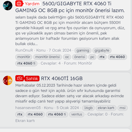
5600/GIGABYTE RTX 4060 Ti
Yardım
GAMING OC 8GB pc için monitör önerisi lazım.
selam başlık dada belirttiğim gibi 5600/GIGABYTE RTX 4060
Ti GAMING OC 8GB pc için monitör alıcam bütçem 5500tl
genelde hikayeli ve rpg ama fps oyunları da oynuyorum, düz,
ıps ve yükseklik ayarı olması benim için önemli, pek
anlamıyorum bir haftadır forumları geziyorum kafam allak
bullak oldu...
RunOnuR
Konu
7 Ocak 2024
gaming
gigabyte
monitör
monitör önerisi
oc
önerisi
pc
rtx
rtx
4060
Cevaplar: 4
Forum:
Monitör
rtx
4060
ti
RTX 4060Tİ 16GB
Satılık
Merhabalar 05.12.2023 Tarihinde hazır sistem içinde geldi
sadece o gün test için açıldı. ürün sıfır kutusunda garantisi
devam ediyor. Sadece elden satış var alacak arkadaşı evimde
misafir edip canlı test yapıp alışverişi tamamlayabiliriz
hasanseven03
Konu
5 Ocak 2024
16gb
ekran kartı
msi
Cevaplar: 0
Forum:
rtx
rtx
4060
rtx
4060
ti
ventus
Ekran kartı