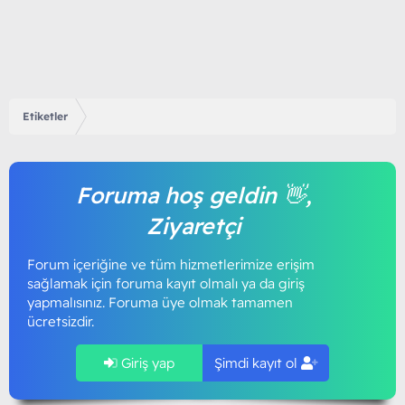
Etiketler
Foruma hoş geldin 👋,
Ziyaretçi
Forum içeriğine ve tüm hizmetlerimize erişim
sağlamak için foruma kayıt olmalı ya da giriş
yapmalısınız. Foruma üye olmak tamamen
ücretsizdir.
Giriş yap
Şimdi kayıt ol