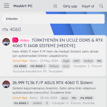
ModArt PC
Giriş yap
Kayıt ol
Etiketler
rtx 4060
TÜRKİYE'NİN EN UCUZ DDR5 & RTX
Video
4060 Ti 16GB SİSTEMİ [HEDİYE]
Hem 4060 Ti Hem F/P Hem de Hediye! Sistemi satın almak
için açıklamadaki linkten ulaşabilirsiniz.
Umut Nas
Konu
13 May 2024
16gb
ddr5
hediye
rtx
Cevaplar: 2
Forum:
rtx
4060
rtx
4060
ti
türkiye
ucuz
Youtube Kanallarının PC Tavsiyeleri
26.999 TL’lik F/P ASUS RTX 4060 Ti Sistem
Sistemi kaçırmamanızı öneririm. Satın alma linki videonun
açıklamasında mevcuttur. İnceleme linki:
Umut Nas
Konu
28 Nis 2024
asus
rtx
rtx
4060
Cevaplar: 0
Forum:
Youtube
rtx
4060
ti
sistem
tl