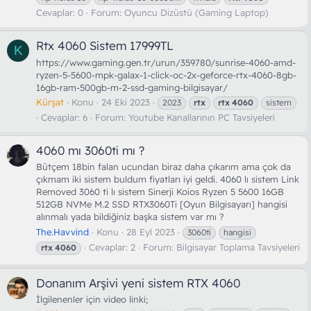
Cevaplar: 0
Forum:
Oyuncu Dizüstü (Gaming Laptop)
Rtx 4060 Sistem 17999TL
K
https://www.gaming.gen.tr/urun/359780/sunrise-4060-amd-
ryzen-5-5600-mpk-galax-1-click-oc-2x-geforce-rtx-4060-8gb-
16gb-ram-500gb-m-2-ssd-gaming-bilgisayar/
Kürşat
Konu
24 Eki 2023
2023
rtx
rtx
4060
sistem
Cevaplar: 6
Forum:
Youtube Kanallarının PC Tavsiyeleri
4060 mı 3060ti mı ?
Bütçem 18bin falan ucundan biraz daha çıkarım ama çok da
çıkmam iki sistem buldum fiyatları iyi geldi. 4060 lı sistem Link
Removed 3060 ti lı sistem Sinerji Koios Ryzen 5 5600 16GB
512GB NVMe M.2 SSD RTX3060Ti [Oyun Bilgisayarı] hangisi
alınmalı yada bildiğiniz başka sistem var mı ?
The.Havvind
Konu
28 Eyl 2023
3060ti
hangisi
Cevaplar: 2
Forum:
Bilgisayar Toplama Tavsiyeleri
rtx
4060
Donanım Arşivi yeni sistem RTX 4060
İlgilenenler için video linki;