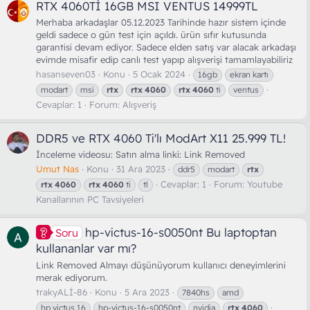
RTX 4060Tİ 16GB MSI VENTUS 14999TL
Merhaba arkadaşlar 05.12.2023 Tarihinde hazır sistem içinde
geldi sadece o gün test için açıldı. ürün sıfır kutusunda
garantisi devam ediyor. Sadece elden satış var alacak arkadaşı
evimde misafir edip canlı test yapıp alışverişi tamamlayabiliriz
hasanseven03
Konu
5 Ocak 2024
16gb
ekran kartı
modart
msi
rtx
rtx
4060
rtx
4060
ti
ventus
Cevaplar: 1
Forum:
Alışveriş
DDR5 ve RTX 4060 Ti'lı ModArt X11 25.999 TL!
İnceleme videosu: Satın alma linki: Link Removed
Umut Nas
Konu
31 Ara 2023
ddr5
modart
rtx
Cevaplar: 1
Forum:
Youtube
rtx
4060
rtx
4060
ti
tl
Kanallarının PC Tavsiyeleri
hp-victus-16-s0050nt Bu laptoptan
Soru
kullananlar var mı?
Link Removed Almayı düşünüyorum kullanıcı deneyimlerini
merak ediyorum.
trakyALİ-86
Konu
5 Ara 2023
7840hs
amd
hp victus 16
hp-victus-16-s0050nt
nvidia
rtx
4060