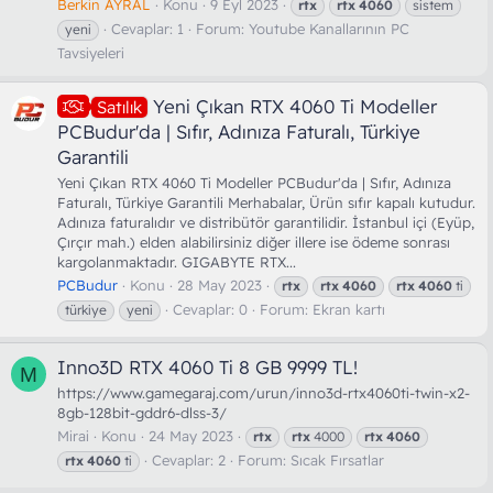
Berkin AYRAL
Konu
9 Eyl 2023
rtx
rtx
4060
sistem
Cevaplar: 1
Forum:
Youtube Kanallarının PC
yeni
Tavsiyeleri
Yeni Çıkan RTX 4060 Ti Modeller
Satılık
PCBudur'da | Sıfır, Adınıza Faturalı, Türkiye
Garantili
Yeni Çıkan RTX 4060 Ti Modeller PCBudur'da | Sıfır, Adınıza
Faturalı, Türkiye Garantili Merhabalar, Ürün sıfır kapalı kutudur.
Adınıza faturalıdır ve distribütör garantilidir. İstanbul içi (Eyüp,
Çırçır mah.) elden alabilirsiniz diğer illere ise ödeme sonrası
kargolanmaktadır. GIGABYTE RTX...
PCBudur
Konu
28 May 2023
rtx
rtx
4060
rtx
4060
ti
Cevaplar: 0
Forum:
Ekran kartı
türkiye
yeni
Inno3D RTX 4060 Ti 8 GB 9999 TL!
M
https://www.gamegaraj.com/urun/inno3d-rtx4060ti-twin-x2-
8gb-128bit-gddr6-dlss-3/
Mirai
Konu
24 May 2023
rtx
rtx
4000
rtx
4060
Cevaplar: 2
Forum:
Sıcak Fırsatlar
rtx
4060
ti