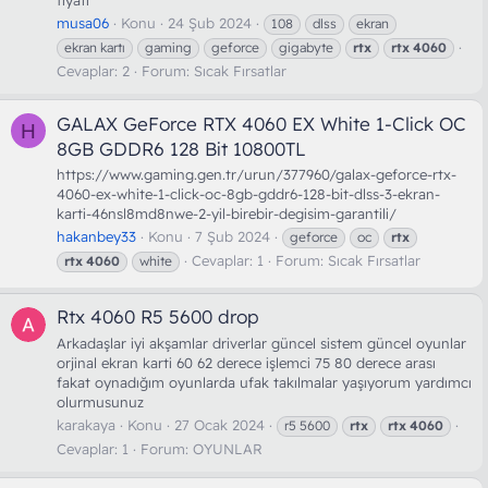
fıyatı
musa06
Konu
24 Şub 2024
108
dlss
ekran
ekran kartı
gaming
geforce
gigabyte
rtx
rtx
4060
Cevaplar: 2
Forum:
Sıcak Fırsatlar
GALAX GeForce RTX 4060 EX White 1-Click OC
H
8GB GDDR6 128 Bit 10800TL
https://www.gaming.gen.tr/urun/377960/galax-geforce-rtx-
4060-ex-white-1-click-oc-8gb-gddr6-128-bit-dlss-3-ekran-
karti-46nsl8md8nwe-2-yil-birebir-degisim-garantili/
hakanbey33
Konu
7 Şub 2024
geforce
oc
rtx
Cevaplar: 1
Forum:
Sıcak Fırsatlar
rtx
4060
white
Rtx 4060 R5 5600 drop
Arkadaşlar iyi akşamlar driverlar güncel sistem güncel oyunlar
orjinal ekran karti 60 62 derece işlemci 75 80 derece arası
fakat oynadığım oyunlarda ufak takılmalar yaşıyorum yardımcı
olurmusunuz
karakaya
Konu
27 Ocak 2024
r5 5600
rtx
rtx
4060
Cevaplar: 1
Forum:
OYUNLAR