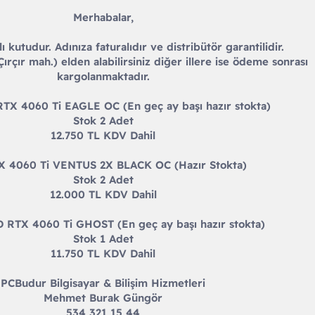
Merhabalar,
ı kutudur. Adınıza faturalıdır ve distribütör garantilidir.
Çırçır mah.) elden alabilirsiniz diğer illere ise ödeme sonrası
kargolanmaktadır.
TX 4060 Ti EAGLE OC (En geç ay başı hazır stokta)
Stok 2 Adet
12.750 TL KDV Dahil
 4060 Ti VENTUS 2X BLACK OC (Hazır Stokta)
Stok 2 Adet
12.000 TL KDV Dahil
TX 4060 Ti GHOST (En geç ay başı hazır stokta)
Stok 1 Adet
11.750 TL KDV Dahil
PCBudur Bilgisayar & Bilişim Hizmetleri
Mehmet Burak Güngör
534 321 15 44