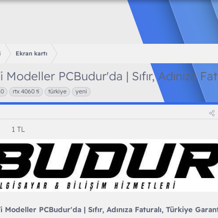
i
Ekran kartı
Modeller PCBudur'da | Sıfır, Adınıza Fatur
60
rtx 4060 ti
türkiye
yeni
1 TL
Modeller PCBudur'da | Sıfır, Adınıza Faturalı, Türkiye Garanti