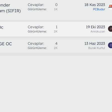
ender
Cevaplar
0
18 Kas 2023
Görüntüleme
1K
PCBudur
Ram (SIFIR)
Oc
Cevaplar
1
19 Eki 2023
Görüntüleme
2K
Anrokuzan
GE OC
Cevaplar
4
13 Haz 2023
Görüntüleme
2K
Burak Kurtul