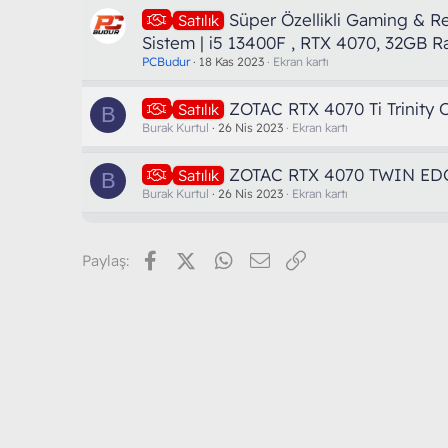
Süper Özellikli Gaming & R
Satılık
Sistem | i5 13400F , RTX 4070, 32GB 
PCBudur
18 Kas 2023
Ekran kartı
ZOTAC RTX 4070 Ti Trinity 
Satılık
B
Burak Kurtul
26 Nis 2023
Ekran kartı
ZOTAC RTX 4070 TWIN ED
Satılık
B
Burak Kurtul
26 Nis 2023
Ekran kartı
Facebook
X (Twitter)
WhatsApp
E-posta
Link
Paylaş: