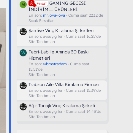
GAMING GECESİ
Fırsat
M
İNDİRİMLİ ÜRÜNLERİ
En son:
mr.lova-lova
Cuma saat 22:12'de
Sıcak Fırsatlar
Şantiye Vinç Kiralama Şirketleri
En son:
aysuyigiter
Cuma saat 16:25'de
Site Tanıtımları
Fabri-Lab ile Anında 3D Baskı
W
Hizmetleri
En son:
wbmstradam
Cuma saat
15:51'de
Site Tanıtımları
Trabzon Aile Villa Kiralama Firması
En son:
aysuyigiter
Cuma saat 15:39'de
Site Tanıtımları
Ağır Tonajlı Vinç Kiralama Şirketi
En son:
aysuyigiter
Cuma saat 14:43'de
Site Tanıtımları