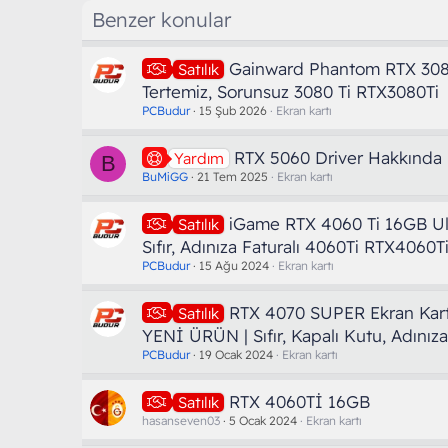
Benzer konular
Gainward Phantom RTX 308
Satılık
Tertemiz, Sorunsuz 3080 Ti RTX3080Ti
PCBudur
15 Şub 2026
Ekran kartı
RTX 5060 Driver Hakkında
Yardım
B
BuMiGG
21 Tem 2025
Ekran kartı
iGame RTX 4060 Ti 16GB Ul
Satılık
Sıfır, Adınıza Faturalı 4060Ti RTX4060T
PCBudur
15 Ağu 2024
Ekran kartı
RTX 4070 SUPER Ekran Kartla
Satılık
YENİ ÜRÜN | Sıfır, Kapalı Kutu, Adınıza
PCBudur
19 Ocak 2024
Ekran kartı
RTX 4060Tİ 16GB
Satılık
hasanseven03
5 Ocak 2024
Ekran kartı