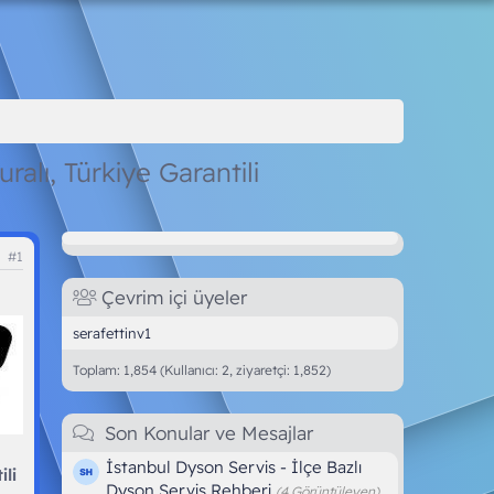
alı, Türkiye Garantili
#1
Çevrim içi üyeler
serafettinv1
Toplam: 1,854 (Kullanıcı: 2, ziyaretçi: 1,852)
Son Konular ve Mesajlar
İstanbul Dyson Servis - İlçe Bazlı
li
Dyson Servis Rehberi
(4 Görüntüleyen)