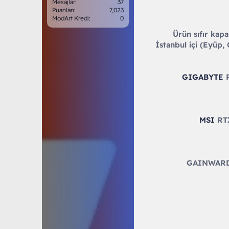
Mesajlar
37
Puanları
7,023
ModArt Kredi
0
Ürün sıfır kapal
İstanbul içi (Eyüp, 
GIGABYTE
R
MSI
RTX
GAINWARD R