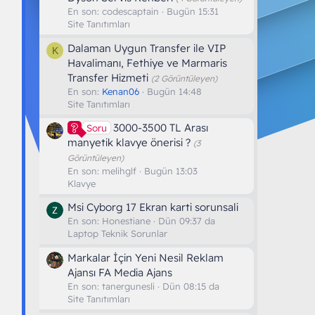
En son:
codescaptain
Bugün 15:31
Site Tanıtımları
Dalaman Uygun Transfer ile VIP
K
Havalimanı, Fethiye ve Marmaris
Transfer Hizmeti
(2 Görüntüleyen)
En son:
Kenan06
Bugün 14:48
Site Tanıtımları
3000-3500 TL Arası
Soru
manyetik klavye önerisi ?
(3
Görüntüleyen)
En son:
melihglf
Bugün 13:03
Klavye
Msi Cyborg 17 Ekran karti sorunsali
En son:
Honestiane
Dün 09:37 da
Laptop Teknik Sorunlar
Markalar İçin Yeni Nesil Reklam
Ajansı FA Media Ajans
En son:
tanergunesli
Dün 08:15 da
Site Tanıtımları