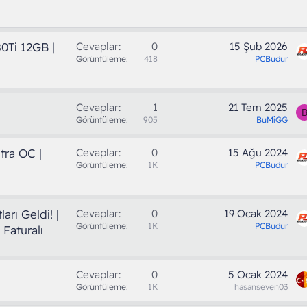
0Ti 12GB |
Cevaplar
0
15 Şub 2026
Görüntüleme
418
PCBudur
Cevaplar
1
21 Tem 2025
Görüntüleme
905
BuMiGG
tra OC |
Cevaplar
0
15 Ağu 2024
Görüntüleme
1K
PCBudur
i
rı Geldi! |
Cevaplar
0
19 Ocak 2024
Görüntüleme
1K
PCBudur
 Faturalı
Cevaplar
0
5 Ocak 2024
Görüntüleme
1K
hasanseven03