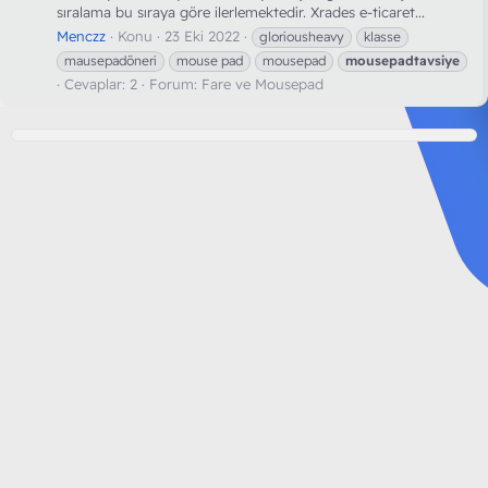
sıralama bu sıraya göre ilerlemektedir. Xrades e-ticaret...
Menczz
Konu
23 Eki 2022
gloriousheavy
klasse
mausepadöneri
mouse pad
mousepad
mousepadtavsiye
Cevaplar: 2
Forum:
Fare ve Mousepad