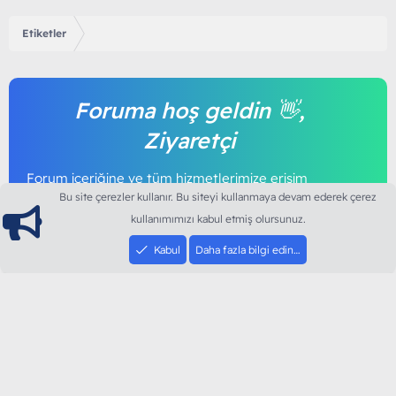
Etiketler
Foruma hoş geldin 👋,
Ziyaretçi
Forum içeriğine ve tüm hizmetlerimize erişim
sağlamak için foruma kayıt olmalı ya da giriş
Bu site çerezler kullanır. Bu siteyi kullanmaya devam ederek çerez
yapmalısınız. Foruma üye olmak tamamen
kullanımımızı kabul etmiş olursunuz.
ücretsizdir.
Kabul
Daha fazla bilgi edin…
Giriş yap
Şimdi kayıt ol