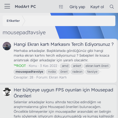
ModArt PC
Giriş yap
Kayıt ol
Etiketler
mousepadtavsiye
Hangi Ekran kartı Markasını Tercih Ediyorsunuz ?
Merhaba arkadaşlar. Başlıklatada gördüğünüz gibi hangi
marka ekran kartını tercih ediyorsunuz ? Sebepleri ile kısaca
anlatırsak diğer arkadaşlar için yararlı olacaktır.
™ROOT
Konu
3 Kas 2022
amd
anket
ekran kartı öneri
mousepadtavsiye
nvdıa
öneri
radeon
tavsiye
Cevaplar: 28
Forum:
Ekran Kartı
Her bütçeye uygun FPS oyunları için Mousepad
Önerileri
Selamlar arkadaşlar konu altında tecrübe edindiğim ve
araştırmalarıma göre Mousepad önerileri bulunacağım.
Öncelikle bilmeyenler için mousepadler arasındaki en belirgin
farkı söylemek istiyorum doku,yumuşaklığı ve kumaş kalitesidir