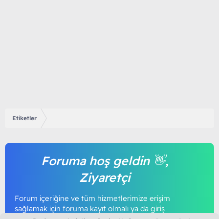
Etiketler
Foruma hoş geldin 👋,
Ziyaretçi
Forum içeriğine ve tüm hizmetlerimize erişim
sağlamak için foruma kayıt olmalı ya da giriş
yapmalısınız. Foruma üye olmak tamamen