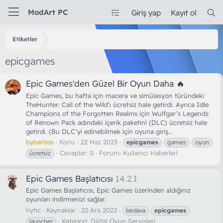
ModArt PC
Giriş yap
Kayıt ol
Etiketler
epicgames
Epic Games'den Güzel Bir Oyun Daha 🔥
Epic Games, bu hafta için macera ve simülasyon türündeki
TheHunter: Call of the Wild’ı ücretsiz hale getirdi. Ayrıca Idle
Champions of the Forgotten Realms için Wulfgar’s Legends
of Renown Pack adındaki içerik paketini (DLC) ücretsiz hale
getirdi. (Bu DLC’yi edinebilmek için oyuna giriş...
bybarisss
Konu
22 Haz 2023
epicgames
games
oyun
Cevaplar: 0
Forum:
Kullanıcı Haberleri
ücretsiz
Epic Games Başlatıcısı
14.2.1
Epic Games Başlatıcısı, Epic Games üzerinden aldığınız
oyunları indirmenizi sağlar.
hytic
Kaynaklar
22 Ara 2022
bedava
epicgames
Kategori:
Dijital Oyun Servisleri
launcher