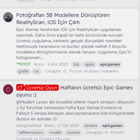
Fotoğrafları 3B Modellere Dönüştüren
RealityScan, iOS İçin Çıktı
Epic Games tarafından iOS için RealityScan uygulaması
yayınladı. Daha önce kapalı bir beta sürümünde sunulan
ücretsiz uygulama, herkesin gerçek dünyadaki nesneleri
telefonuyla taramasına ve bunları yüksek kaliteli 3 boyutlu
modellere dönüştürmesine olanak tanıyor. Uygulama, Epic’in
fotogrametri...
™ROOT
Konu
2 Ara 2022
3ds
apple
epicgames
Cevaplar: 0
Forum:
Kullanıcı Haberleri
grafik
ios
Haftanın ücretsiz Epic Games
Ücretsiz Oyun
C
oyunu :)
@ModArt Levon abi öncelikle sitenin hayırlı olmasını diliyorum
:) İyi forumlar herkese,bu hafta Epic Games Evoland ve
Fallout 3 veriyor.Almayan alsın,oynamasanız bile kütüphanede
dursun en azından :D
cengizsamed
Konu
17 Eki 2022
bedava
epicgames
Cevaplar: 4
Forum:
haftanınoyunu
modart
ücretsiz
İndirimli ve Ücretsiz Oyunlar