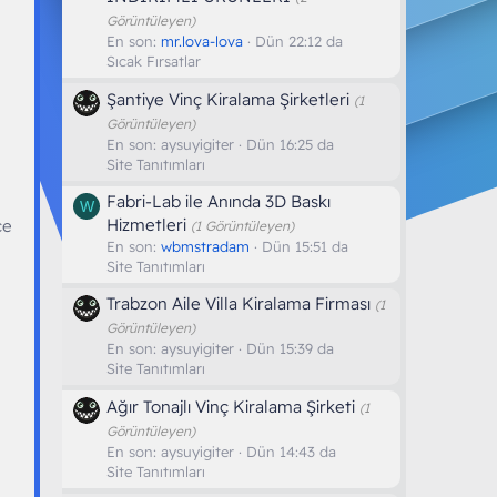
Görüntüleyen)
En son:
mr.lova-lova
Dün 22:12 da
Sıcak Fırsatlar
Şantiye Vinç Kiralama Şirketleri
(1
Görüntüleyen)
En son:
aysuyigiter
Dün 16:25 da
Site Tanıtımları
Fabri-Lab ile Anında 3D Baskı
W
Hizmetleri
ce
(1 Görüntüleyen)
En son:
wbmstradam
Dün 15:51 da
Site Tanıtımları
Trabzon Aile Villa Kiralama Firması
(1
Görüntüleyen)
En son:
aysuyigiter
Dün 15:39 da
Site Tanıtımları
Ağır Tonajlı Vinç Kiralama Şirketi
(1
Görüntüleyen)
En son:
aysuyigiter
Dün 14:43 da
Site Tanıtımları