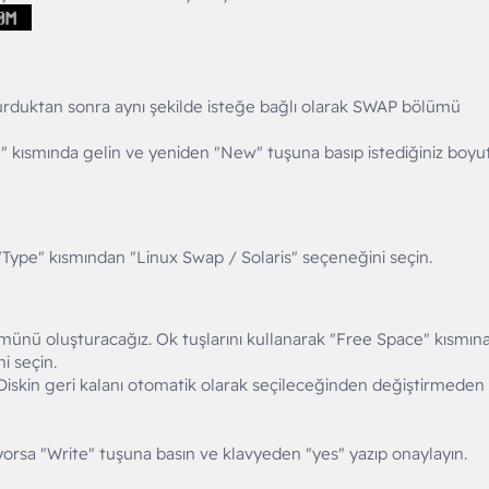
duktan sonra aynı şekilde isteğe bağlı olarak SWAP bölümü
e" kısmında gelin ve yeniden "New" tuşuna basıp istediğiniz boyu
Type" kısmından "Linux Swap / Solaris" seçeneğini seçin.
nü oluşturacağız. Ok tuşlarını kullanarak "Free Space" kısmın
i seçin.
 Diskin geri kalanı otomatik olarak seçileceğinden değiştirmeden
orsa "Write" tuşuna basın ve klavyeden "yes" yazıp onaylayın.