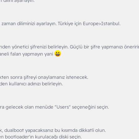
dilini ayarlayın.
man diliminizi ayarlayın. Türkiye için Europe>Istanbul.
 yönetici şifrenizi belirleyin. Güçlü bir şifre yapmanızı önerir
aneli falan yapmayın yani
dikten sonra şifreyi onaylamanız istenecek.
kullanıcı adınızı belirleyin.
onra gelecek olan menüde "Users" seçeneğini seçin.
, dualboot yapacaksanız bu kısımda dikkatli olun.
bootloader'ın kurulacağı diski seçin.