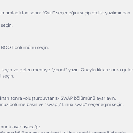
amamladıktan sonra "Quit" seçeneğini seçip cfdisk yazılımından
seçin.
 BOOT bölümünü seçin.
i seçin ve gelen menüye "/boot" yazın. Onayladıktan sonra gele
 seçin.
tan sonra -oluşturduysanız- SWAP bölümünü ayarlayın.
nuz bölüme basın ve "swap / Linux swap" seçeneğini seçin.
münü ayarlayacağız.
ğunuz bölüme basın ve "ext4 / Linux ext4" seçeneğini seçin,