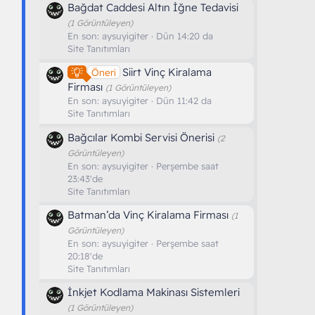
Bağdat Caddesi Altın İğne Tedavisi
(1 Görüntüleyen)
En son:
aysuyigiter
Dün 14:20 da
Site Tanıtımları
Siirt Vinç Kiralama
Öneri
Firması
(1 Görüntüleyen)
En son:
aysuyigiter
Dün 11:42 da
Site Tanıtımları
Bağcılar Kombi Servisi Önerisi
(2
Görüntüleyen)
En son:
aysuyigiter
Perşembe saat
23:43'de
Site Tanıtımları
Batman’da Vinç Kiralama Firması
(1
Görüntüleyen)
En son:
aysuyigiter
Perşembe saat
20:18'de
Site Tanıtımları
İnkjet Kodlama Makinası Sistemleri
(1 Görüntüleyen)