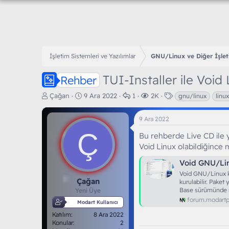
İşletim Sistemleri ve Yazılımlar
GNU/Linux ve Diğer İşlet
TUI-Installer ile Void
Rehber
K
B
C
G
E
Çağan
9 Ara 2022
1
2K
gnu/linux
linux
o
a
e
ö
t
n
ş
v
r
i
9 Ara 2022
b
l
a
ü
k
u
Ç
a
p
n
e
Bu rehberde Live CD ile 
y
n
l
t
t
Void Linux olabildiğince m
u
g
a
ü
l
b
ı
r
l
e
Void GNU/Li
a
ç
e
r
Void GNU/Linux ke
ş
t
m
Çağan
kurulabilir. Pake
l
a
e
Base sürümünde m
Yeni Üye
a
r
forum.modart
Modart Kullanıcı
t
i
Katılım
8 Ara 2022
a
h
Konular
2
n
i