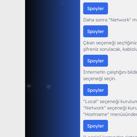
Spoyler
Daha sonra "Network" men
Spoyler
Çıkan seçeneği seçtiğiniz
şifreniz sorulacak, kablol
Spoyler
İnternetin çalıştığını bi
seçeneği seçin.
Spoyler
"Local" seçeneği kurulum 
"Network" seçeneği kurul
"Hostname" menüsünden bi
Spoyler