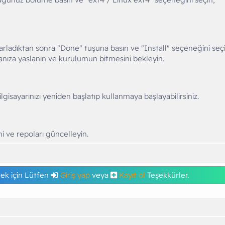
dıktan sonra "Done" tuşuna basın ve "Install" seçeneğini seçi
nıza yaslanın ve kurulumun bitmesini bekleyin.
isayarınızı yeniden başlatıp kullanmaya başlayabilirsiniz.
 ve repoları güncelleyin.
k için Lütfen
Giriş yap
veya
Kayıt ol
Teşekkürler.