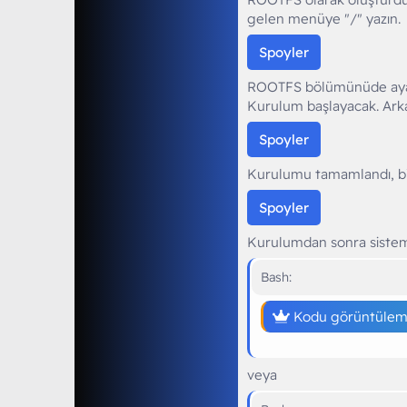
gelen menüye "/" yazın.
Spoyler
ROOTFS bölümünüde ayarla
Kurulum başlayacak. Arka
Spoyler
Kurulumu tamamlandı, bilg
Spoyler
Kurulumdan sonra sistemi
Bash:
Kodu görüntüleme
veya