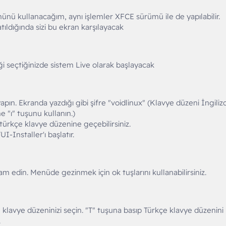
nü kullanacağım, aynı işlemler XFCE sürümü ile de yapılabilir.
tıldığında sizi bu ekran karşılayacak
eği seçtiğinizde sistem Live olarak başlayacak
ş yapın. Ekranda yazdığı gibi şifre "voidlinux" (Klavye düzeni İngiliz
e "ı" tuşunu kullanın.)
ürkçe klavye düzenine geçebilirsiniz.
-Installer'ı başlatır.
m edin. Menüde gezinmek için ok tuşlarını kullanabilirsiniz.
avye düzeninizi seçin. "T" tuşuna basıp Türkçe klavye düzenini
.