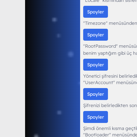
"Locale" kısmından sistem 
Spoyler
"Timezone" menüsünden za
Spoyler
"RootPassword" menüsünden
benim yaptığım gibi üç h
Spoyler
Yönetici şifresini belirle
"UserAccount" menüsünden 
Spoyler
Şifrenizi belirledikten s
Spoyler
Şimdi önemli kısma geçtik
"Bootloader" menüsünden 