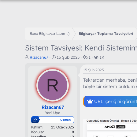
Bana Bilgisayar Lazım :)
Bilgisayar Toplama Tavsiyeleri
Sistem Tavsiyesi: Kendi Sistemim
K
B
C
G
Rizacan67
15 Şub 2025
1
1K
o
a
e
ö
n
ş
v
r
15 Şub 2025
b
l
a
ü
R
u
a
p
n
Tekrardan merhaba, benim
y
n
l
t
böyle bir sistem buldum s
u
g
a
ü
b
ı
r
l
a
ç
URL içeriğini görün
e
ş
t
m
Rizacan67
l
a
e
Yeni Üye
a
r
Uzman
t
i
Katılım
25 Ocak 2025
a
h
Konular
8
n
i
Mesajlar
12