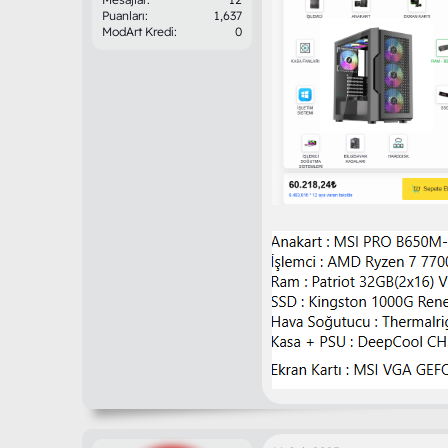
Puanları
1,637
ModArt Kredi
0