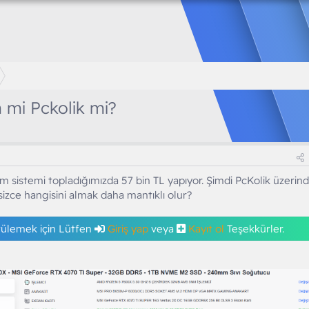
 mi Pckolik mi?
 sistemi topladığımızda 57 bin TL yapıyor. Şimdi PcKolik üzerin
izce hangisini almak daha mantıklı olur?
tülemek için Lütfen
Giriş yap
veya
Kayıt ol
Teşekkürler.