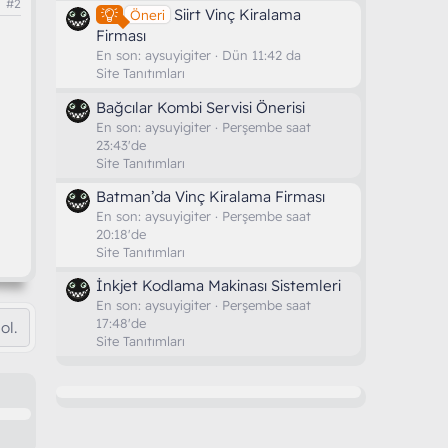
#2
Siirt Vinç Kiralama
Öneri
Firması
En son:
aysuyigiter
Dün 11:42 da
Site Tanıtımları
Bağcılar Kombi Servisi Önerisi
En son:
aysuyigiter
Perşembe saat
23:43'de
Site Tanıtımları
Batman’da Vinç Kiralama Firması
En son:
aysuyigiter
Perşembe saat
20:18'de
Site Tanıtımları
İnkjet Kodlama Makinası Sistemleri
En son:
aysuyigiter
Perşembe saat
17:48'de
ol.
Site Tanıtımları