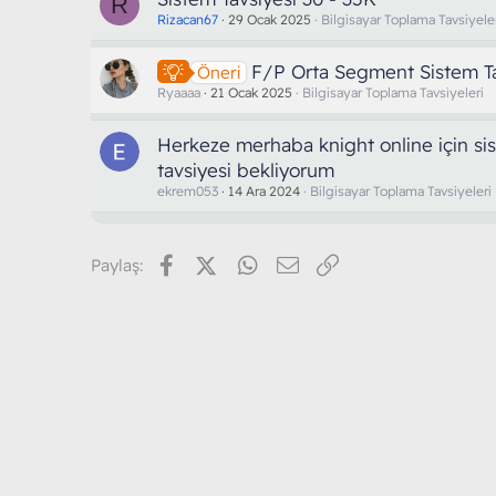
R
Rizacan67
29 Ocak 2025
Bilgisayar Toplama Tavsiyele
F/P Orta Segment Sistem Ta
Öneri
Ryaaaa
21 Ocak 2025
Bilgisayar Toplama Tavsiyeleri
Herkeze merhaba knight online için si
tavsiyesi bekliyorum
ekrem053
14 Ara 2024
Bilgisayar Toplama Tavsiyeleri
Facebook
X (Twitter)
WhatsApp
E-posta
Link
Paylaş: